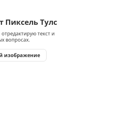
Дипломная работа
Список литературы
т Пиксель Тулс
Конспект
 отредактирую текст и
ых вопросах.
Меню
й изображение
Cостав косметики
План тренировок
Рецепт
Решение теста по фото
Информатика