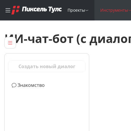
Проекты
Инструменты
ИИ-чат-бот (с диал
Создать новый диалог
Знакомство