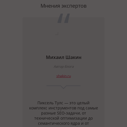
Мнения экспертов
Михаил Шакин
ate
Автор блога
shakin.ru
тивно
Пиксель Тулс — это целый
У 
ень
комплекс инструментов под самые
разр
е
разные SEO-задачи, от
ты с
ых
технической оптимизации до
ены,
семантического ядра и от
с