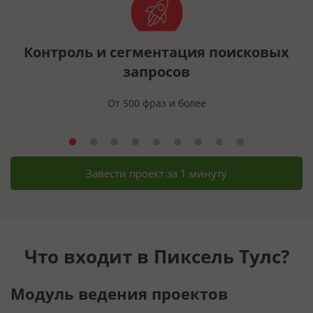
Контроль и сегментация поисковых
запросов
От 500 фраз и более
Завести проект за 1 минуту
Что входит в Пиксель Тулс?
Модуль ведения проектов
Г