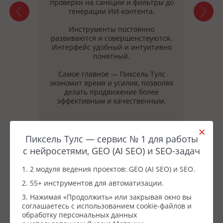
нг
проверки на санкции и фильтры до
фикс
сбора
генерации ИИ-контента.
четв
но
эт
Инструменты постоянно
развиваются и совершенствуются.
зный
Интерфейс удобный и интуитивно
Модул
понятный.
Тул
неск
Самое главное — Пиксель Тулс
время
экономит время и усилия, позволяя
делать продвижение более
Мн
сде
рабо
Пиксель Тулс — сервис № 1 для работы
с нейросетями, GEO (AI SEO) и SEO-задач
1. 2 модуля ведения проектов: GEO (AI SEO) и SEO.
2. 55+ инструментов для автоматизации.
3. Нажимая «Продолжить» или закрывая окно вы
соглашаетесь с использованием cookie-файлов и
обработку персональных данных