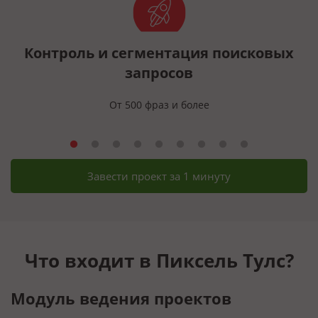
Контроль и сегментация поисковых
запросов
От 500 фраз и более
Завести проект за 1 минуту
Что входит в Пиксель Тулс?
Модуль ведения проектов
Г