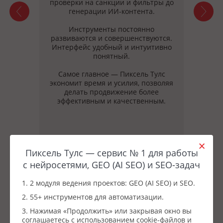
нг
проверки на санкции и фильтры до
фикс
сбора
генерации ИИ-контента.
четв
но
эт
Инструменты постоянно
развиваются и совершенствуются.
зный
Интерфейс удобный и интуитивно
Модул
понятный.
Тул
неск
Самое главное — Пиксель Тулс
время
экономит время и усилия, позволяя
делать продвижение более
Мн
сде
рабо
Пиксель Тулс — сервис № 1 для работы
с нейросетями, GEO (AI SEO) и SEO-задач
1. 2 модуля ведения проектов: GEO (AI SEO) и SEO.
2. 55+ инструментов для автоматизации.
3. Нажимая «Продолжить» или закрывая окно вы
соглашаетесь с использованием cookie-файлов и