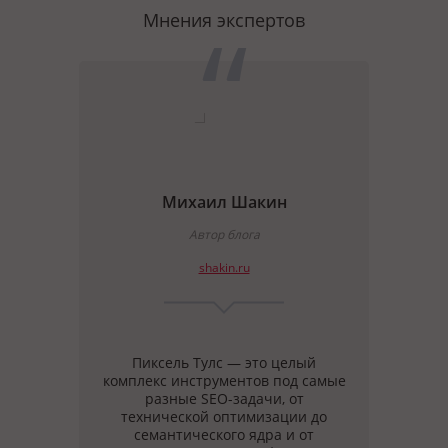
Мнения экспертов
Михаил Шакин
ate
Автор блога
shakin.ru
тивно
Пиксель Тулс — это целый
У 
ень
комплекс инструментов под самые
разр
е
разные SEO-задачи, от
ты с
ых
технической оптимизации до
ены,
семантического ядра и от
с