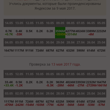
Учлись документы, которые были проиндексированы
Яндексом за 9 мая 2017.
14.05
13.05
12.05
11.05
10.05
09.05
08.05
07.05
06.05
05.05
0.7K
0.4K
0.5K
0.2K
0.2K
3596M
4277M
4024M
3389M
2232M
+0.7K
-33K
+3595M
+3314M
-4M
04.05
03.05
02.05
01.05
30.04
29.04
28.04
27.04
26.04
25.04
1647M
1117M
911M
724M
687M
627M
632M
590M
614M
672M
Проверка за
13 мая 2017 года
.
13.05
12.05
11.05
10.05
09.05
08.05
07.05
06.05
05.05
04.05
33.4K
0.5K
0.2K
0.2K
0.2K
963M
4024M
3393M
2232M
1647M
+33.4K
-1.2K
-0.3K
-28M
-66M
-27M
-2729M
-1661M
03.05
02.05
01.05
30.04
29.04
28.04
27.04
26.04
25.04
24.04
1117M
911M
724M
687M
627M
632M
590M
614M
672M
629M
-470M
-242M
-154M
-103M
-77M
-62M
-56M
-54M
-53M
-57M