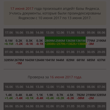
17 июня 2017
года произошёл апдейт базы Яндекса.
Учлись документы, которые были проиндексированы
Яндексом с 10 июня 2017 по 13 июня 2017.
17.06
16.06
15.06
14.06
13.06
12.06
11.06
10.06
09.06
08.06
0.1M
0.2K
0.3K
0.3K
2809M
2580M
1363M
1361M
779M
2190M
+0.1M
-1.2K
-0.1K
-0.1K
+2808M
+2579M
+1362M
+1360M
-3M
07.06
06.06
05.06
04.06
03.06
02.06
01.06
31.05
30.05
29.05
3285M
2678M
1643M
1264M
1041M
944M
829M
681M
685M
637M
-1M
Проверка за
16 июня 2017 года
.
16.06
15.06
14.06
13.06
12.06
11.06
10.06
09.06
08.06
07.06
1.4K
0.4K
0.4K
1.1K
1.9K
0.7K
4.5K
782M
2190M
3285M
+1.4K
-1.4K
+0.1K
-0.4K
+0.4K
+0.2K
-0.2K
-38M
-2M
06.06
05.06
04.06
03.06
02.06
01.06
31.05
30.05
29.05
28.05