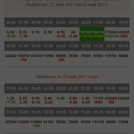
Яндексом с 21 мая 2017 по 22 мая 2017.
28.05
27.05
26.05
25.05
24.05
23.05
22.05
21.05
20.05
19.05
0.3K
0.1K
0.1K
0.1K
0.1K
0K
1913M
3981M
2738M
4332M
+0.3K
-1.1K
-0.3K
-0.2K
+1912M
+3980M
+2027M
-24M
18.05
17.05
16.05
15.05
14.05
13.05
12.05
11.05
10.05
09.05
3425M
1867M
1356M
1109M
908M
783M
796M
939M
1191M
980M
-3M
-3M
Проверка за
27 мая 2017 года
.
27.05
26.05
25.05
24.05
23.05
22.05
21.05
20.05
19.05
18.05
1.2K
0.1K
0.1K
0.4K
0.2K
6.4K
0.4K
711M
4356M
3425M
+1.2K
-2.3K
-0.1K
-0.2K
-9.6K
-0.6K
-39M
-3M
17.05
16.05
15.05
14.05
13.05
12.05
11.05
10.05
09.05
08.05
1870M
1356M
1109M
911M
783M
796M
939M
1191M
980M
736M
+1M