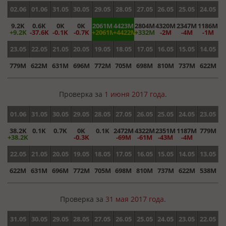
02.06
01.06
31.05
30.05
29.05
28.05
27.05
26.05
25.05
24.05
9.2K
0.6K
0K
0K
2061M
4423M
2804M
4320M
2347M
1186M
+9.2K
-37.6K
-0.1K
-0.7K
+2061M
+4422M
+332M
-2M
-4M
-1M
23.05
22.05
21.05
20.05
19.05
18.05
17.05
16.05
15.05
14.05
779M
622M
631M
696M
772M
705M
698M
810M
737M
622M
Проверка за
1 июня 2017 года
.
01.06
31.05
30.05
29.05
28.05
27.05
26.05
25.05
24.05
23.05
38.2K
0.1K
0.7K
0K
0.1K
2472M
4322M
2351M
1187M
779M
+38.2K
-0.3K
-69M
-61M
-43M
-4M
22.05
21.05
20.05
19.05
18.05
17.05
16.05
15.05
14.05
13.05
622M
631M
696M
772M
705M
698M
810M
737M
622M
538M
Проверка за
31 мая 2017 года
.
31.05
30.05
29.05
28.05
27.05
26.05
25.05
24.05
23.05
22.05