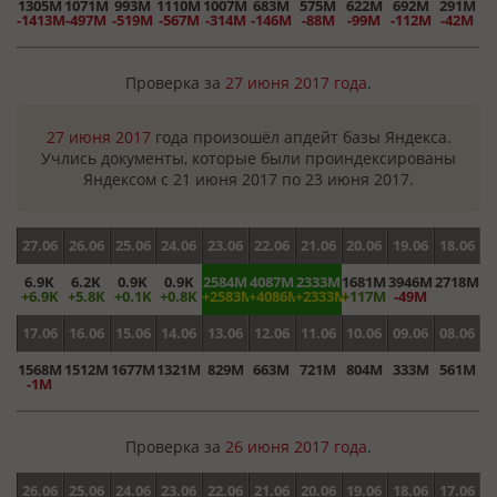
1305M
1071M
993M
1110M
1007M
683M
575M
622M
692M
291M
-1413M
-497M
-519M
-567M
-314M
-146M
-88M
-99M
-112M
-42M
Проверка за
27 июня 2017 года
.
27 июня 2017
года произошёл апдейт базы Яндекса.
Учлись документы, которые были проиндексированы
Яндексом с 21 июня 2017 по 23 июня 2017.
27.06
26.06
25.06
24.06
23.06
22.06
21.06
20.06
19.06
18.06
6.9K
6.2K
0.9K
0.9K
2584M
4087M
2333M
1681M
3946M
2718M
+6.9K
+5.8K
+0.1K
+0.8K
+2583M
+4086M
+2333M
+117M
-49M
17.06
16.06
15.06
14.06
13.06
12.06
11.06
10.06
09.06
08.06
1568M
1512M
1677M
1321M
829M
663M
721M
804M
333M
561M
-1M
Проверка за
26 июня 2017 года
.
26.06
25.06
24.06
23.06
22.06
21.06
20.06
19.06
18.06
17.06