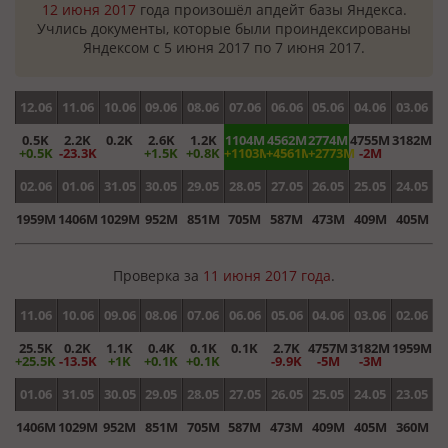
12 июня 2017
года произошёл апдейт базы Яндекса.
Учлись документы, которые были проиндексированы
Яндексом с 5 июня 2017 по 7 июня 2017.
12.06
11.06
10.06
09.06
08.06
07.06
06.06
05.06
04.06
03.06
0.5K
2.2K
0.2K
2.6K
1.2K
1104M
4562M
2774M
4755M
3182M
+0.5K
-23.3K
+1.5K
+0.8K
+1103M
+4561M
+2773M
-2M
02.06
01.06
31.05
30.05
29.05
28.05
27.05
26.05
25.05
24.05
1959M
1406M
1029M
952M
851M
705M
587M
473M
409M
405M
Проверка за
11 июня 2017 года
.
11.06
10.06
09.06
08.06
07.06
06.06
05.06
04.06
03.06
02.06
25.5K
0.2K
1.1K
0.4K
0.1K
0.1K
2.7K
4757M
3182M
1959M
+25.5K
-13.5K
+1K
+0.1K
+0.1K
-9.9K
-5M
-3M
01.06
31.05
30.05
29.05
28.05
27.05
26.05
25.05
24.05
23.05
1406M
1029M
952M
851M
705M
587M
473M
409M
405M
360M