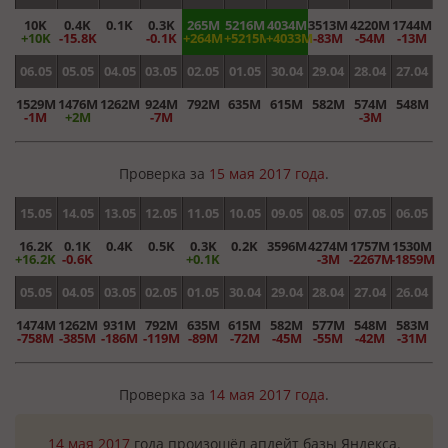
10K
0.4K
0.1K
0.3K
265M
5216M
4034M
3513M
4220M
1744M
+10K
-15.8K
-0.1K
+264M
+5215M
+4033M
-83M
-54M
-13M
06.05
05.05
04.05
03.05
02.05
01.05
30.04
29.04
28.04
27.04
1529M
1476M
1262M
924M
792M
635M
615M
582M
574M
548M
-1M
+2M
-7M
-3M
Проверка за
15 мая 2017 года
.
15.05
14.05
13.05
12.05
11.05
10.05
09.05
08.05
07.05
06.05
16.2K
0.1K
0.4K
0.5K
0.3K
0.2K
3596M
4274M
1757M
1530M
+16.2K
-0.6K
+0.1K
-3M
-2267M
-1859M
05.05
04.05
03.05
02.05
01.05
30.04
29.04
28.04
27.04
26.04
1474M
1262M
931M
792M
635M
615M
582M
577M
548M
583M
-758M
-385M
-186M
-119M
-89M
-72M
-45M
-55M
-42M
-31M
Проверка за
14 мая 2017 года
.
14 мая 2017
года произошёл апдейт базы Яндекса.