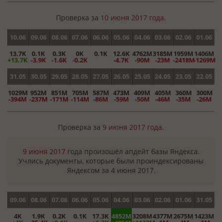
Проверка за
10 июня 2017 года
.
10.06
09.06
08.06
07.06
06.06
05.06
04.06
03.06
02.06
01.06
13.7K
0.1K
0.3K
0K
0.1K
12.6K
4762M
3185M
1959M
1406M
+13.7K
-3.9K
-1.6K
-0.2K
-4.7K
-90M
-23M
-2418M
-1269M
31.05
30.05
29.05
28.05
27.05
26.05
25.05
24.05
23.05
22.05
1029M
952M
851M
705M
587M
473M
409M
405M
360M
300M
-394M
-237M
-171M
-114M
-86M
-59M
-50M
-46M
-35M
-26M
Проверка за
9 июня 2017 года
.
9 июня 2017
года произошёл апдейт базы Яндекса.
Учлись документы, которые были проиндексированы
Яндексом за 4 июня 2017.
09.06
08.06
07.06
06.06
05.06
04.06
03.06
02.06
01.06
31.05
4K
1.9K
0.2K
0.1K
17.3K
4852M
3208M
4377M
2675M
1423M