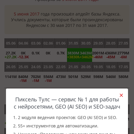
5 июня 2017
года произошёл апдейт базы Яндекса.
Учлись документы, которые были проиндексированы
Яндексом с 30 мая 2017 по 31 мая 2017.
05.06
04.06
03.06
02.06
01.06
31.05
30.05
29.05
28.05
27.05
27.2K
0K
0.1K
0K
0.7K
3830M
3463M
2001M
4368M
2779M
+27.2K
-12.3K
+3830M
+3462M
-46M
-45M
-6M
26.05
25.05
24.05
23.05
22.05
21.05
20.05
19.05
18.05
17.05
1141M
840M
702M
556M
473M
501M
529M
598M
546M
580M
-1M
-1M
-1M
Проверка за
4 июня 2017 года
.
Пиксель Тулс — сервис № 1 для работы
с нейросетями, GEO (AI SEO) и SEO-задач
04.06
03.06
02.06
01.06
31.05
30.05
29.05
28.05
27.05
26.05
1. 2 модуля ведения проектов: GEO (AI SEO) и SEO.
12.3K
0.1K
0K
0.7K
0K
0.1K
2047M
4413M
2785M
1141M
+12.3K
-18.7K
+0.1K
-3M
-3M
-3M
2. 55+ инструментов для автоматизации.
25.05
24.05
23.05
22.05
21.05
20.05
19.05
18.05
17.05
16.05