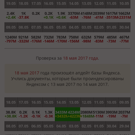
19.05
18.05
17.05
16.05
15.05
14.05
13.05
12.05
11.05
10.05
2.4K
1K
0.2K
0.2K
1.9K
3370M
4148M
2039M
1617M
1662M
+2.4K
-37.8K
+0.1K
+0.6K
-63M
-76M
-41M
-3513M
-2331M
09.05
08.05
07.05
06.05
05.05
04.05
03.05
02.05
01.05
30.04
1240M
921M
582M
732M
783M
758M
632M
579M
485M
467M
-797M
-332M
-176M
-146M
-170M
-156M
-98M
-83M
-73M
-77M
Проверка за
18 мая 2017 года
.
18 мая 2017
года произошёл апдейт базы Яндекса.
Учлись документы, которые были проиндексированы
Яндексом с 13 мая 2017 по 14 мая 2017.
18.05
17.05
16.05
15.05
14.05
13.05
12.05
11.05
10.05
09.05
38.8K
0.2K
0.1K
1.3K
3433M
4224M
2080M
5130M
3993M
2037M
+38.8K
-1.2K
-0.1K
-0.3K
+3432M
+4223M
+1848M
-11M
-19M
-7M
08.05
07.05
06.05
05.05
04.05
03.05
02.05
01.05
30.04
29.04