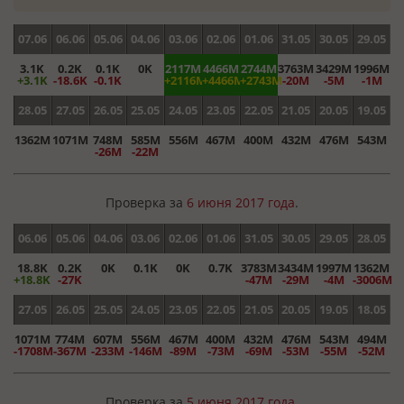
07.06
06.06
05.06
04.06
03.06
02.06
01.06
31.05
30.05
29.05
3.1K
0.2K
0.1K
0K
2117M
4466M
2744M
3763M
3429M
1996M
+3.1K
-18.6K
-0.1K
+2116M
+4466M
+2743M
-20M
-5M
-1M
28.05
27.05
26.05
25.05
24.05
23.05
22.05
21.05
20.05
19.05
1362M
1071M
748M
585M
556M
467M
400M
432M
476M
543M
-26M
-22M
Проверка за
6 июня 2017 года
.
06.06
05.06
04.06
03.06
02.06
01.06
31.05
30.05
29.05
28.05
18.8K
0.2K
0K
0.1K
0K
0.7K
3783M
3434M
1997M
1362M
+18.8K
-27K
-47M
-29M
-4M
-3006M
27.05
26.05
25.05
24.05
23.05
22.05
21.05
20.05
19.05
18.05
1071M
774M
607M
556M
467M
400M
432M
476M
543M
494M
-1708M
-367M
-233M
-146M
-89M
-73M
-69M
-53M
-55M
-52M
Проверка за
5 июня 2017 года
.