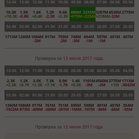
14.06
13.06
12.06
11.06
10.06
09.06
08.06
07.06
06.06
05.06
10.3K
1.5K
1.6K
1.2K
9.6K
880M
2235M
3287M
4538M
2775M
+10.3K
-0.8K
+0.4K
-2.3K
+2.3K
+879M
+2234M
+2186M
-22M
04.06
03.06
02.06
01.06
31.05
30.05
29.05
28.05
27.05
26.05
1713M
1260M
1084M
917M
759M
748M
694M
597M
491M
407M
-2M
-2M
-3M
-1M
-1M
Проверка за
13 июня 2017 года
.
13.06
12.06
11.06
10.06
09.06
08.06
07.06
06.06
05.06
04.06
2.3K
1.2K
3.5K
7.3K
0.9K
1.4K
1101M
4560M
2775M
1713M
+2.3K
+0.7K
+1.3K
+7.1K
-1.7K
+0.2K
-3M
-2M
+1M
-3042M
03.06
02.06
01.06
31.05
30.05
29.05
28.05
27.05
26.05
25.05
1260M
1086M
917M
761M
751M
695M
598M
491M
407M
354M
-1922M
-873M
-489M
-268M
-201M
-156M
-107M
-96M
-66M
-55M
Проверка за
12 июня 2017 года
.