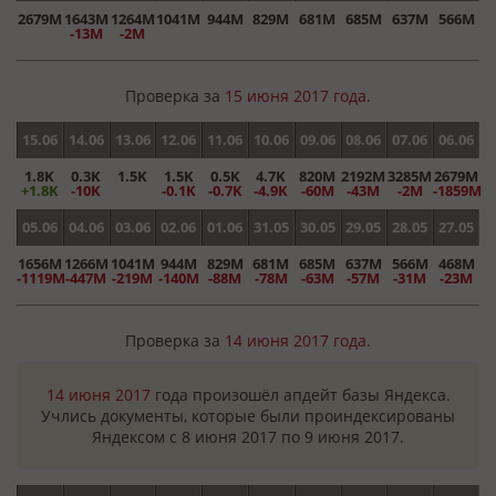
2679M
1643M
1264M
1041M
944M
829M
681M
685M
637M
566M
-13M
-2M
Проверка за
15 июня 2017 года
.
15.06
14.06
13.06
12.06
11.06
10.06
09.06
08.06
07.06
06.06
1.8K
0.3K
1.5K
1.5K
0.5K
4.7K
820M
2192M
3285M
2679M
+1.8K
-10K
-0.1K
-0.7K
-4.9K
-60M
-43M
-2M
-1859M
05.06
04.06
03.06
02.06
01.06
31.05
30.05
29.05
28.05
27.05
1656M
1266M
1041M
944M
829M
681M
685M
637M
566M
468M
-1119M
-447M
-219M
-140M
-88M
-78M
-63M
-57M
-31M
-23M
Проверка за
14 июня 2017 года
.
14 июня 2017
года произошёл апдейт базы Яндекса.
Учлись документы, которые были проиндексированы
Яндексом с 8 июня 2017 по 9 июня 2017.