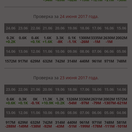
Проверка за
24 июня 2017 года
.
24.06
23.06
22.06
21.06
20.06
19.06
18.06
17.06
16.06
15.06
0.2K
0.6K
0.4K
1.6K
3.3K
0.1K
1300M
3335M
2630M
2002M
+0.2K
+0.1K
+1.6K
-8K
-1.1K
-26M
-1M
-1M
14.06
13.06
12.06
11.06
10.06
09.06
08.06
07.06
06.06
05.06
1572M
917M
629M
632M
742M
314M
440M
961M
971M
748M
Проверка за
23 июня 2017 года
.
23.06
22.06
21.06
20.06
19.06
18.06
17.06
16.06
15.06
14.06
0.6K
0.3K
0K
11.3K
1.2K
1326M
3336M
2631M
2002M
1572M
+0.6K
+0.1K
-0.1K
+10.9K
+0.2K
-54M
-97M
-79M
-1307M
-621M
13.06
12.06
11.06
10.06
09.06
08.06
07.06
06.06
05.06
04.06
917M
629M
632M
742M
314M
440M
961M
971M
748M
581M
-288M
-149M
-138M
-92M
-43M
-51M
-199M
-178M
-111M
-101M