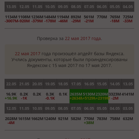
13.05
12.05
11.05
10.05
09.05
08.05
07.05
06.05
05.05
04.05
1134M
1108M
1236M
1484M
1194M
892M
561M
770M
765M
725M
-3007M
-920M
-379M
-178M
-46M
-29M
-21M
-18M
-33M
Проверка за
22 мая 2017 года
.
22 мая 2017
года произошёл апдейт базы Яндекса.
Учлись документы, которые были проиндексированы
Яндексом с 15 мая 2017 по 17 мая 2017.
22.05
21.05
20.05
19.05
18.05
17.05
16.05
15.05
14.05
13.05
16.9K
0.2K
0.2K
0.3K
0.1K
2635M
5130M
2320M
3323M
4141M
+16.9K
-1K
-0.1K
+2634M
+5129M
+2319M
-2M
12.05
11.05
10.05
09.05
08.05
07.05
06.05
05.05
04.05
03.05
2028M
1615M
1662M
1240M
921M
582M
770M
783M
758M
632M
-4M
+38M