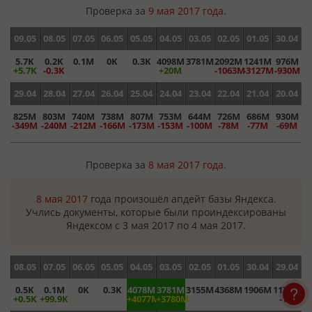
Проверка за
9 мая 2017 года
.
09.05
08.05
07.05
06.05
05.05
04.05
03.05
02.05
01.05
30.04
5.7K
0.2K
0.1M
0K
0.3K
4098M
3781M
2092M
1241M
976M
+5.7K
-0.3K
+20M
-1063M
-3127M
-930M
29.04
28.04
27.04
26.04
25.04
24.04
23.04
22.04
21.04
20.04
825M
803M
740M
738M
807M
753M
644M
726M
686M
930M
-349M
-240M
-212M
-166M
-173M
-153M
-100M
-78M
-77M
-69M
Проверка за
8 мая 2017 года
.
8 мая 2017
года произошёл апдейт базы Яндекса.
Учлись документы, которые были проиндексированы
Яндексом с 3 мая 2017 по 4 мая 2017.
08.05
07.05
06.05
05.05
04.05
03.05
02.05
01.05
30.04
29.04
0.5K
0.1M
0K
0.3K
4078M
3781M
3155M
4368M
1906M
1174M
+0.5K
+99.9K
+4077M
+3780M
-1M