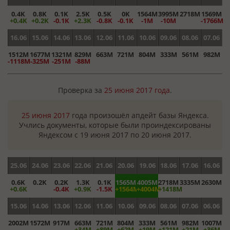
0.4K
0.8K
0.1K
2.5K
0.5K
0K
1564M
3995M
2718M
1569M
+0.4K
+0.2K
-0.1K
+2.3K
-0.8K
-0.1K
-1M
-10M
-1766M
16.06
15.06
14.06
13.06
12.06
11.06
10.06
09.06
08.06
07.06
1512M
1677M
1321M
829M
663M
721M
804M
333M
561M
982M
-1118M
-325M
-251M
-88M
Проверка за
25 июня 2017 года
.
25 июня 2017
года произошёл апдейт базы Яндекса.
Учлись документы, которые были проиндексированы
Яндексом с 19 июня 2017 по 20 июня 2017.
25.06
24.06
23.06
22.06
21.06
20.06
19.06
18.06
17.06
16.06
0.6K
0.2K
0.2K
1.3K
0.1K
1565M
4005M
2718M
3335M
2630M
+0.6K
-0.4K
+0.9K
-1.5K
+1564M
+4004M
+1418M
15.06
14.06
13.06
12.06
11.06
10.06
09.06
08.06
07.06
06.06
2002M
1572M
917M
663M
721M
804M
333M
561M
982M
1007M
+34M
+89M
+62M
+19M
+121M
+21M
+36M