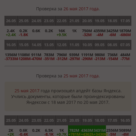
Проверка за
26 мая 2017 года
.
26.05
25.05
24.05
23.05
22.05
21.05
20.05
19.05
18.05
17.05
2.4K
0.2K
0.6K
0.2K
16K
1K
750M
4359M
3425M
1870M
+2.4K
-1.8K
+9.5K
-32M
-4M
-6M
-686M
16.05
15.05
14.05
13.05
12.05
11.05
10.05
09.05
08.05
07.05
1356M
1108M
911M
783M
796M
939M
1191M
980M
736M
484M
-3733M
-1208M
-470M
-351M
-312M
-297M
-290M
-213M
-154M
-77M
Проверка за
25 мая 2017 года
.
25 мая 2017
года произошёл апдейт базы Яндекса.
Учлись документы, которые были проиндексированы
Яндексом с 18 мая 2017 по 20 мая 2017.
25.05
24.05
23.05
22.05
21.05
20.05
19.05
18.05
17.05
16.05
2K
0.6K
0.2K
6.5K
1K
782M
4363M
3431M
2556M
5089M
+2K
-0.4K
-8.1K
+0.7K
+781M
+4362M
+3430M
-5M
-4M