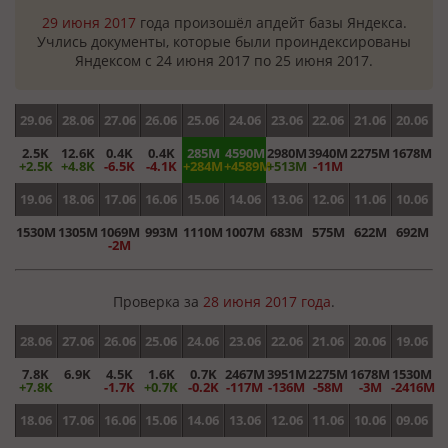
29 июня 2017
года произошёл апдейт базы Яндекса.
Учлись документы, которые были проиндексированы
Яндексом с 24 июня 2017 по 25 июня 2017.
29.06
28.06
27.06
26.06
25.06
24.06
23.06
22.06
21.06
20.06
2.5K
12.6K
0.4K
0.4K
285M
4590M
2980M
3940M
2275M
1678M
+2.5K
+4.8K
-6.5K
-4.1K
+284M
+4589M
+513M
-11M
19.06
18.06
17.06
16.06
15.06
14.06
13.06
12.06
11.06
10.06
1530M
1305M
1069M
993M
1110M
1007M
683M
575M
622M
692M
-2M
Проверка за
28 июня 2017 года
.
28.06
27.06
26.06
25.06
24.06
23.06
22.06
21.06
20.06
19.06
7.8K
6.9K
4.5K
1.6K
0.7K
2467M
3951M
2275M
1678M
1530M
+7.8K
-1.7K
+0.7K
-0.2K
-117M
-136M
-58M
-3M
-2416M
18.06
17.06
16.06
15.06
14.06
13.06
12.06
11.06
10.06
09.06