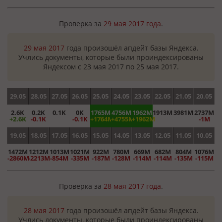
Проверка за
29 мая 2017 года
.
29 мая 2017
года произошёл апдейт базы Яндекса.
Учлись документы, которые были проиндексированы
Яндексом с 23 мая 2017 по 25 мая 2017.
29.05
28.05
27.05
26.05
25.05
24.05
23.05
22.05
21.05
20.05
2.6K
0.2K
0.1K
0K
1765M
4756M
1962M
1913M
3981M
2737M
+2.6K
-0.1K
-0.1K
+1764M
+4755M
+1962M
-1M
19.05
18.05
17.05
16.05
15.05
14.05
13.05
12.05
11.05
10.05
1472M
1212M
1013M
1021M
922M
780M
669M
682M
804M
1076M
-2860M
-2213M
-854M
-335M
-187M
-128M
-114M
-114M
-135M
-115M
Проверка за
28 мая 2017 года
.
28 мая 2017
года произошёл апдейт базы Яндекса.
Учлись документы, которые были проиндексированы