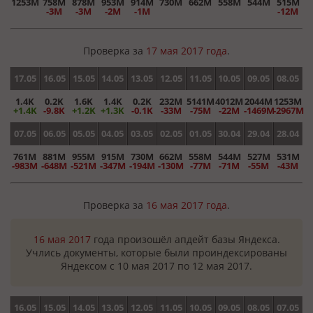
1253M
758M
878M
953M
914M
730M
662M
558M
544M
515M
-3M
-3M
-2M
-1M
-12M
Проверка за
17 мая 2017 года
.
17.05
16.05
15.05
14.05
13.05
12.05
11.05
10.05
09.05
08.05
1.4K
0.2K
1.6K
1.4K
0.2K
232M
5141M
4012M
2044M
1253M
+1.4K
-9.8K
+1.2K
+1.3K
-0.1K
-33M
-75M
-22M
-1469M
-2967M
07.05
06.05
05.05
04.05
03.05
02.05
01.05
30.04
29.04
28.04
761M
881M
955M
915M
730M
662M
558M
544M
527M
531M
-983M
-648M
-521M
-347M
-194M
-130M
-77M
-71M
-55M
-43M
Проверка за
16 мая 2017 года
.
16 мая 2017
года произошёл апдейт базы Яндекса.
Учлись документы, которые были проиндексированы
Яндексом с 10 мая 2017 по 12 мая 2017.
16.05
15.05
14.05
13.05
12.05
11.05
10.05
09.05
08.05
07.05