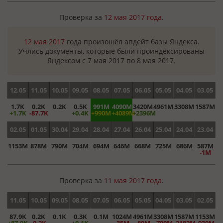
Проверка за
12 мая 2017 года
.
12 мая 2017
года произошёл апдейт базы Яндекса.
Учлись документы, которые были проиндексированы
Яндексом с 7 мая 2017 по 8 мая 2017.
12.05
11.05
10.05
09.05
08.05
07.05
06.05
05.05
04.05
03.05
1.7K
0.2K
0.2K
0.5K
991M
4090M
3420M
4961M
3308M
1587M
+1.7K
-87.7K
+0.4K
+990M
+4089M
+2396M
02.05
01.05
30.04
29.04
28.04
27.04
26.04
25.04
24.04
23.04
1153M
878M
790M
704M
694M
646M
668M
725M
686M
587M
-1M
Проверка за
11 мая 2017 года
.
11.05
10.05
09.05
08.05
07.05
06.05
05.05
04.05
03.05
02.05
87.9K
0.2K
0.1K
0.3K
0.1M
1024M
4961M
3308M
1587M
1153M