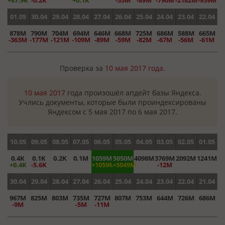
+87.9K
-0.2K
+0.1K
-35M
-89M
-790M
-2182M
-939M
01.05
30.04
29.04
28.04
27.04
26.04
25.04
24.04
23.04
22.04
878M
790M
704M
694M
646M
668M
725M
686M
588M
665M
-363M
-177M
-121M
-109M
-89M
-59M
-82M
-67M
-56M
-61M
Проверка за
10 мая 2017 года
.
10 мая 2017
года произошёл апдейт базы Яндекса.
Учлись документы, которые были проиндексированы
Яндексом с 5 мая 2017 по 6 мая 2017.
10.05
09.05
08.05
07.05
06.05
05.05
04.05
03.05
02.05
01.05
0.4K
0.1K
0.2K
0.1M
1059M
5050M
4098M
3769M
2092M
1241M
+0.4K
-5.6K
+1059M
+5049M
-12M
30.04
29.04
28.04
27.04
26.04
25.04
24.04
23.04
22.04
21.04
967M
825M
803M
735M
727M
807M
753M
644M
726M
686M
-9M
-5M
-11M