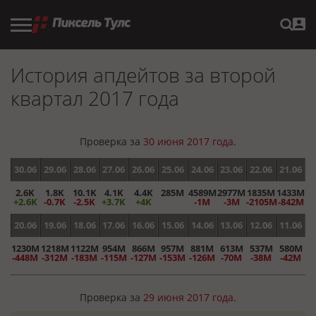
История апдейтов за второй
квартал 2017 года
Проверка за
30 июня 2017 года
.
30.06
29.06
28.06
27.06
26.06
25.06
24.06
23.06
22.06
21.06
2.6K
1.8K
10.1K
4.1K
4.4K
285M
4589M
2977M
1835M
1433M
+2.6K
-0.7K
-2.5K
+3.7K
+4K
-1M
-3M
-2105M
-842M
20.06
19.06
18.06
17.06
16.06
15.06
14.06
13.06
12.06
11.06
1230M
1218M
1122M
954M
866M
957M
881M
613M
537M
580M
-448M
-312M
-183M
-115M
-127M
-153M
-126M
-70M
-38M
-42M
Проверка за
29 июня 2017 года
.