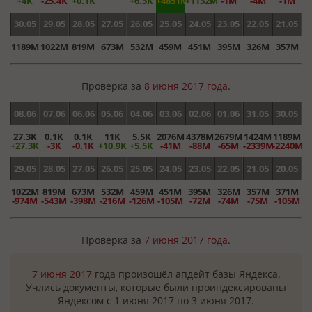
+4K
-25.4K
+0.1K
+6.3K
+4851M
+1132M
-1M
-4M
-1M
30.05
29.05
28.05
27.05
26.05
25.05
24.05
23.05
22.05
21.05
1189M
1022M
819M
673M
532M
459M
451M
395M
326M
357M
Проверка за
8 июня 2017 года
.
08.06
07.06
06.06
05.06
04.06
03.06
02.06
01.06
31.05
30.05
27.3K
0.1K
0.1K
11K
5.5K
2076M
4378M
2679M
1424M
1189M
+27.3K
-3K
-0.1K
+10.9K
+5.5K
-41M
-88M
-65M
-2339M
-2240M
29.05
28.05
27.05
26.05
25.05
24.05
23.05
22.05
21.05
20.05
1022M
819M
673M
532M
459M
451M
395M
326M
357M
371M
-974M
-543M
-398M
-216M
-126M
-105M
-72M
-74M
-75M
-105M
Проверка за
7 июня 2017 года
.
7 июня 2017
года произошёл апдейт базы Яндекса.
Учлись документы, которые были проиндексированы
Яндексом с 1 июня 2017 по 3 июня 2017.