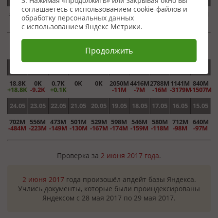
3. Нажимая «Продолжить» или закрывая окно вы
соглашаетесь с использованием cookie-файлов и
841M
703M
557M
473M
501M
529M
598M
546M
580M
712M
обработку персональных данных
+1M
+1M
+1M
с использованием Яндекс Метрики.
Проверка за
3 июня 2017 года
.
Продолжить
03.06
02.06
01.06
31.05
30.05
29.05
28.05
27.05
26.05
25.05
18.8K
0K
0.7K
0K
0K
2050M
4416M
2788M
1141M
840M
+18.8K
-9.2K
+0.1K
-11M
-7M
-16M
-3179M
-1507M
24.05
23.05
22.05
21.05
20.05
19.05
18.05
17.05
16.05
15.05
702M
556M
473M
501M
529M
598M
546M
580M
712M
640M
-484M
-223M
-149M
-130M
-167M
-174M
-159M
-118M
-98M
-97M
Проверка за
2 июня 2017 года
.
2 июня 2017
года произошёл апдейт базы Яндекса.
Учлись документы, которые были проиндексированы
Яндексом с 28 мая 2017 по 29 мая 2017.