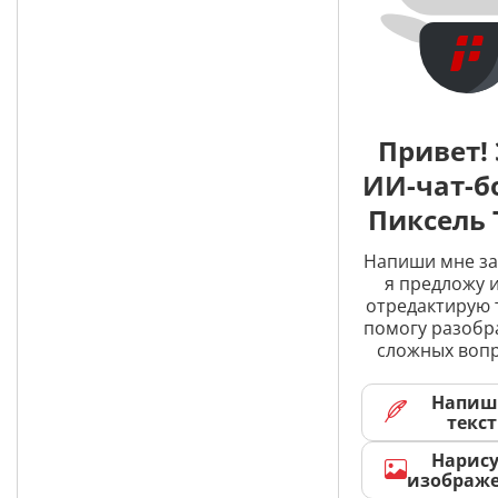
Привет! 
ИИ-чат-б
Пиксель 
Напиши мне за
я предложу и
отредактирую 
помогу разобр
сложных вопр
Напиш
текст
Нарис
изображ