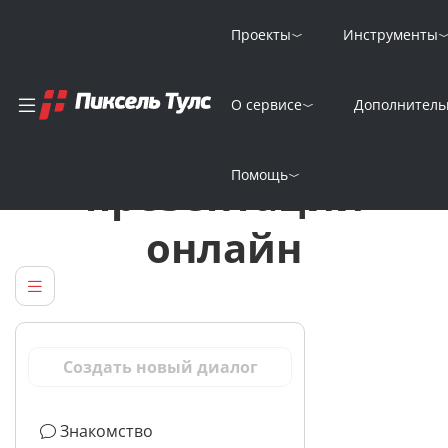
Проекты
Инструменты
О сервисе
Дополнитель
Генератор плана
Помощь
презентации
онлайн
Создать новый диалог
Знакомство