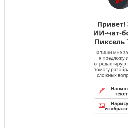
Привет! 
ИИ-чат-б
Пиксель 
Напиши мне за
я предложу и
отредактирую 
помогу разобр
сложных вопр
Напиш
текст
Нарис
изображ