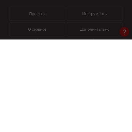
Проекты
Инструменты
О сервисе
Дополнительно
Помощь
© 2026 «Пиксель Тулс» — Инструменты для профессионалов
На сайте используется Yandex SmartCaptcha (
Условия обработки данных
)
© Товарный знак
№ 991317
Публичная оферта
Политика конфиденциальности
Помощь в работе