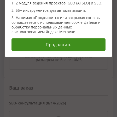
1. 2 модуля ведения проектов: GEO (AI SEO) и SEO.
0/5000
2. 55+ инструментов для автоматизации.
3. Нажимая «Продолжить» или закрывая окно вы
Добавить
соглашаетесь с использованием cookie-файлов и
обработку персональных данных
Прикрепите файлы (необязательно)
с использованием Яндекс Метрики.
Продолжить
Вы можете прикрепить до 10 файлов
размером не более 10Мб
Ваш заказ
SEO-консультация (8/14/2026)