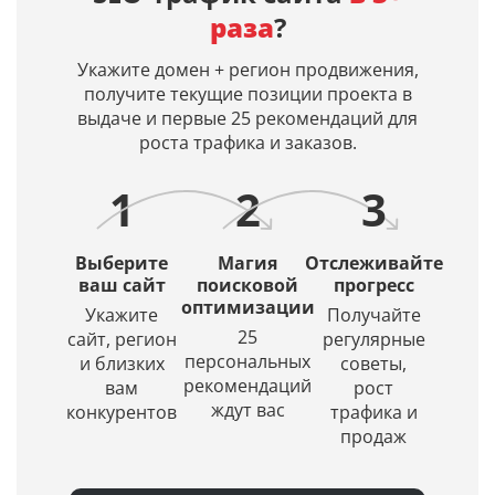
запросам
вашим
E 3,
индексац
раза
?
в
запросам
Leonardo
и
Яндекс
и
AI.
дату
Укажите домен + регион продвижения,
и
входит
Просто
кэша
получите текущие позиции проекта в
Google.
ли
введите
страницы
выдаче и первые 25 рекомендаций для
Получение
ваш
описание
в
роста трафика и заказов.
списка
сайт
и
Яндексе
URL
в их
искусственный
1
2
3
в
источники.
интеллект
ТОПе
(ИИ)
с
создаст
Выберите
Магия
Отслеживайте
выбором
красивое
ваш сайт
поисковой
прогресс
региона
оптимизации
и
Укажите
Получайте
по
уникальное
25
сайт, регион
регулярные
заданной
изображение.
персональных
и близких
советы,
глубине
рекомендаций
вам
рост
проверки
ждут вас
конкурентов
трафика и
продаж