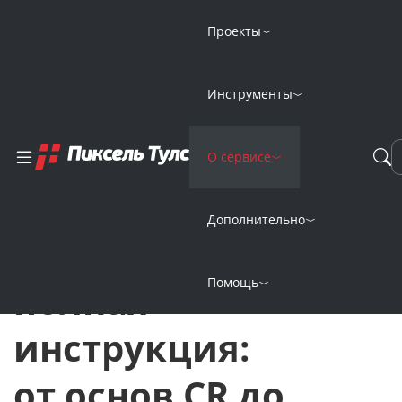
Проекты
Главная
Новости
Инструменты
8 шагов увеличения конверсии, полная инструкция: от основ
8 шагов
О сервисе
26 Июня 2019
увеличения
Дополнительно
конверсии,
Помощь
полная
инструкция:
от основ CR до