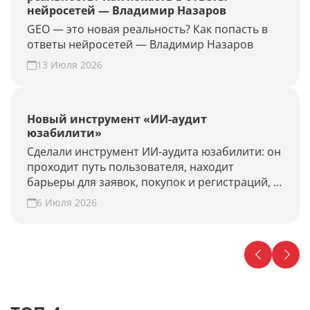
нейросетей — Владимир Назаров
GEO — это новая реальность? Как попасть в
ответы нейросетей — Владимир Назаров
13 Июля 2026
Новый инструмент «ИИ-аудит
юзабилити»
Сделали инструмент ИИ-аудита юзабилити: он
проходит путь пользователя, находит
барьеры для заявок, покупок и регистраций, и
предлагает гипотезы для роста конверсии.
6 Июля 2026
Проверьте свой сайт прямо сейчас!