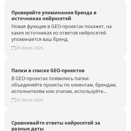
Проверяйте упоминания бренда в
источниках нейросетей
Новая функция в GEO-проектах покажет, на
каких источниках из ответов нейросетей
упоминается ваш бренд.
29 Июля 2026
Папки в списке GEO-проектов
В GEO-проектах появились папки:
объединяйте проекты по клиентам, брендам,
исполнителям или этапам, используйте
фильтры и быстрее находите нужные.
29 Июля 2026
Наведите порядок в списке проектов.
Сравнивайте ответы нейросетей за
разные даты