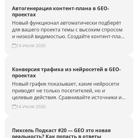
Автогенерация контент-плана в GEO-
проектах
Новый функционал автоматически подберёт
для вашего проекта темы с высоким спросом
и низкой видимостью. Создайте контент-план
за несколько минут и повысьте присутствие
14 Июля 2026
вашего бренда и сайта в ответах нейросетей.
Конверсия трафика из нейросетей в GEO-
проектах
Новый график показывает, какие нейросети
приводят не только посетителей, но и
целевые действия. Сравнивайте источники и
периоды, находите точки роста. Создайте
14 Июля 2026
GEO-проект и проверьте конверсию своего
сайта из нейросетей.
Пиксель Подкаст #20 — GEO это новая
реальность? Как попасть в ответы