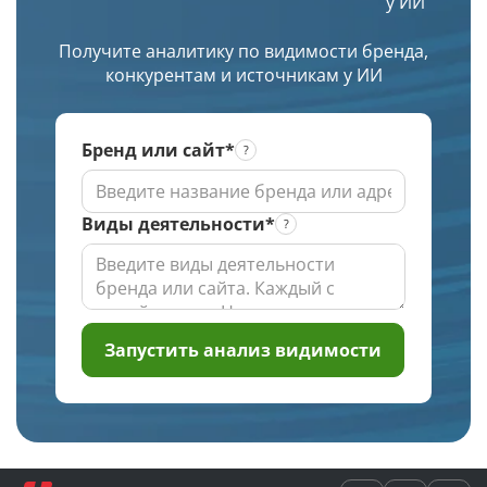
у ИИ
по
уникальное
заданной
изображение.
Получите аналитику по видимости бренда,
глубине
конкурентам и источникам у ИИ
проверки
Бренд или сайт*
Виды деятельности*
Запустить анализ видимости