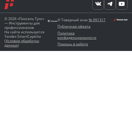
© 2026 «Пиксель Тулс»
© Товарный знак
№ 991317
— Инструменты для
Публичная оферта
профессионалов
На сайте используется
Политика
Yandex SmartCaptcha
конфиденциальности
(
Условия обработки
Помощь в работе
данных
)