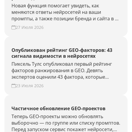
Новая функция помогает увидеть, как
меняются ответы нейросетей на ваши
промпты, а также позиции бренда и сайта в AI-
выдаче.
27 Июля 2026
Опубликован рейтинг GEO-факторов: 43
сигнала видимости в нейросетях
Пиксель Тулс опубликовал первый рейтинг
факторов ранжирования в GEO. Девять
экспертов оценили 43 фактора, которые
влияют на видимость бренда в AI-ответах.
23 Июля 2026
Частичное обновление GEO-проектов
Теперь GEO-проекты можно обновлять
выборочно — по группе или списку промптов.
Перед запуском сервис покажет нейросети,