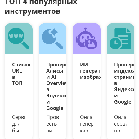
ТОП-4 популярных
инструментов
Список
Проверка
ИИ-
Проверк
URL
Алисы
генератор
индекса
в
и AI
изображений
страниц
ТОП
Overview
в
в
Яндексе
Яндексе
и
и
Google
Google
Сервис
Проверьте,
Онлайн-
Онлайн-
для
есть
генерация
сервис
быстрой
ли в
картинок
поможет
выгрузки
Яндексе
из
узнать