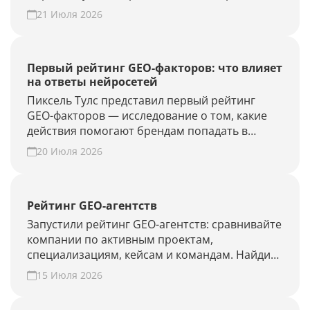
объём проверки и расход лимитов. Проверьте
21 Июля 2026
новые запросы или результат GEO-работ без
полного апдейта.
Первый рейтинг GEO-факторов: что влияет
на ответы нейросетей
Пиксель Тулс представил первый рейтинг
GEO-факторов — исследование о том, какие
действия помогают брендам попадать в
ответы нейросетей.
20 Июля 2026
Рейтинг GEO-агентств
Запустили рейтинг GEO-агентств: сравнивайте
компании по активным проектам,
специализациям, кейсам и командам. Найдите
подрядчика для продвижения в ChatGPT,
15 Июля 2026
Алисе AI и Perplexity или добавьте своё
агентство.