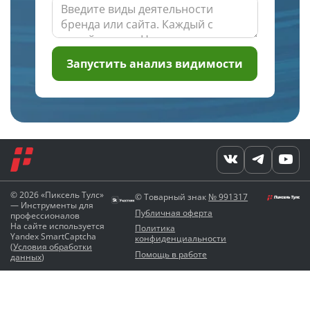
Запустить анализ видимости
© 2026 «Пиксель Тулс»
© Товарный знак
№ 991317
— Инструменты для
Публичная оферта
профессионалов
На сайте используется
Политика
Yandex SmartCaptcha
конфиденциальности
(
Условия обработки
Помощь в работе
данных
)