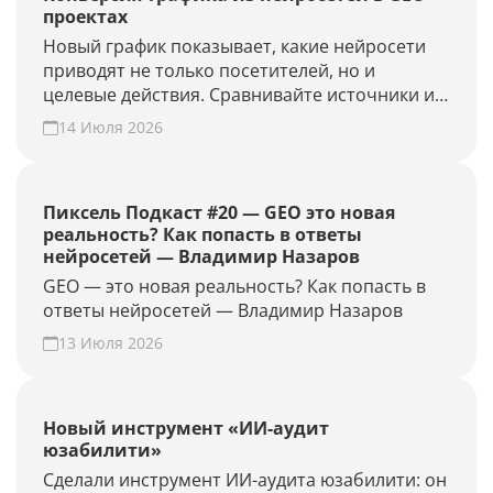
проектах
Новый график показывает, какие нейросети
приводят не только посетителей, но и
целевые действия. Сравнивайте источники и
периоды, находите точки роста. Создайте
14 Июля 2026
GEO-проект и проверьте конверсию своего
сайта из нейросетей.
Пиксель Подкаст #20 — GEO это новая
реальность? Как попасть в ответы
нейросетей — Владимир Назаров
GEO — это новая реальность? Как попасть в
ответы нейросетей — Владимир Назаров
13 Июля 2026
Новый инструмент «ИИ-аудит
юзабилити»
Сделали инструмент ИИ-аудита юзабилити: он