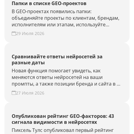
Папки в списке GEO-проектов
В GEO-проектах появились папки:
объединяйте проекты по клиентам, брендам,
исполнителям или этапам, используйте
фильтры и быстрее находите нужные.
29 Июля 2026
Наведите порядок в списке проектов.
Сравнивайте ответы нейросетей за
разные даты
Новая функция помогает увидеть, как
меняются ответы нейросетей на ваши
промпты, а также позиции бренда и сайта в AI-
выдаче.
27 Июля 2026
Опубликован рейтинг GEO-факторов: 43
сигнала видимости в нейросетях
Пиксель Тулс опубликовал первый рейтинг