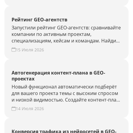
Рейтинг GEO-агентств
Запустили рейтинг GEO-агентств: сравнивайте
компании по активным проектам,
специализациям, кейсам и командам. Найдите
подрядчика для продвижения в ChatGPT,
15 Июля 2026
Алисе AI и Perplexity или добавьте своё
агентство.
Автогенерация контент-плана в GEO-
проектах
Новый функционал автоматически подберёт
для вашего проекта темы с высоким спросом
и низкой видимостью. Создайте контент-план
за несколько минут и повысьте присутствие
14 Июля 2026
вашего бренда и сайта в ответах нейросетей.
Конверсия трафика из нейросетей в GEO-