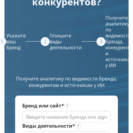
конкурентов?
и
входит
Просто
кэша
Google.
ли
введите
страницы
Получение
ваш
описание
в
Получите
списка
сайт
и
Яндексе
аналитику
URL
в их
искусственный
по
в
источники.
интеллект
Укажите
Опишите
видимости
ТОПе
(ИИ)
ваш
виды
бренда,
бренд
деятельности
конкурента
с
создаст
и
выбором
красивое
источника
региона
и
у ИИ
по
уникальное
заданной
изображение.
Получите аналитику по видимости бренда,
глубине
конкурентам и источникам у ИИ
проверки
Бренд или сайт*
Виды деятельности*