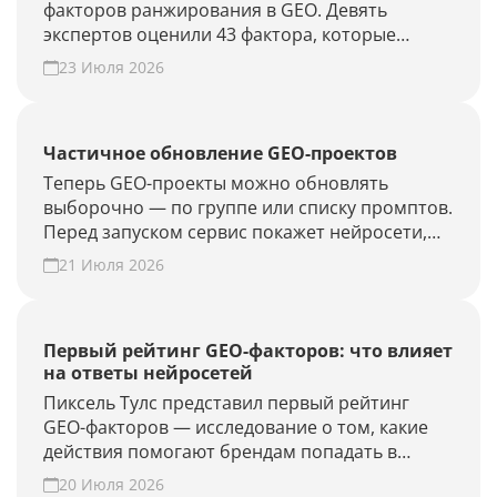
факторов ранжирования в GEO. Девять
экспертов оценили 43 фактора, которые
влияют на видимость бренда в AI-ответах.
23 Июля 2026
Частичное обновление GEO-проектов
Теперь GEO-проекты можно обновлять
выборочно — по группе или списку промптов.
Перед запуском сервис покажет нейросети,
объём проверки и расход лимитов. Проверьте
21 Июля 2026
новые запросы или результат GEO-работ без
полного апдейта.
Первый рейтинг GEO-факторов: что влияет
на ответы нейросетей
Пиксель Тулс представил первый рейтинг
GEO-факторов — исследование о том, какие
действия помогают брендам попадать в
ответы нейросетей.
20 Июля 2026