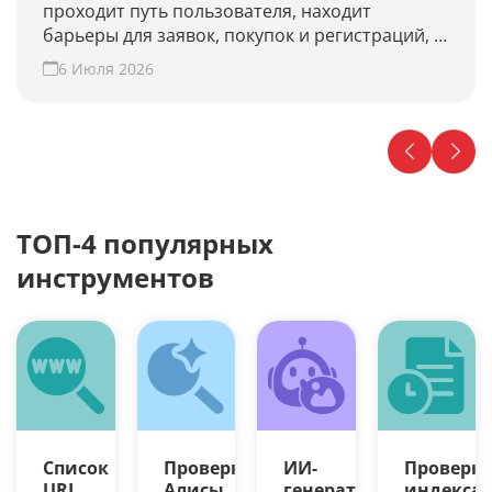
проходит путь пользователя, находит
барьеры для заявок, покупок и регистраций, и
предлагает гипотезы для роста конверсии.
6 Июля 2026
Проверьте свой сайт прямо сейчас!
ТОП-4 популярных
инструментов
Список
Проверка
ИИ-
Проверк
URL
Алисы
генератор
индекса