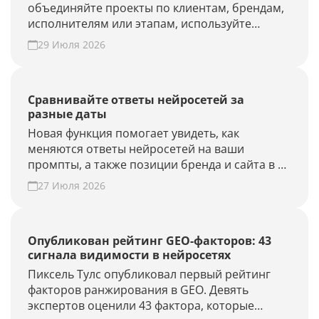
объединяйте проекты по клиентам, брендам,
исполнителям или этапам, используйте
фильтры и быстрее находите нужные.
29 Июля 2026
Наведите порядок в списке проектов.
Сравнивайте ответы нейросетей за
разные даты
Новая функция помогает увидеть, как
меняются ответы нейросетей на ваши
промпты, а также позиции бренда и сайта в AI-
выдаче.
27 Июля 2026
Опубликован рейтинг GEO-факторов: 43
сигнала видимости в нейросетях
Пиксель Тулс опубликовал первый рейтинг
факторов ранжирования в GEO. Девять
экспертов оценили 43 фактора, которые