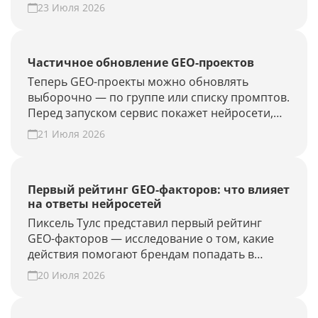
влияют на видимость бренда в AI-ответах.
23 Июля 2026
Частичное обновление GEO-проектов
Теперь GEO-проекты можно обновлять
выборочно — по группе или списку промптов.
Перед запуском сервис покажет нейросети,
объём проверки и расход лимитов. Проверьте
21 Июля 2026
новые запросы или результат GEO-работ без
полного апдейта.
Первый рейтинг GEO-факторов: что влияет
на ответы нейросетей
Пиксель Тулс представил первый рейтинг
GEO-факторов — исследование о том, какие
действия помогают брендам попадать в
ответы нейросетей.
20 Июля 2026