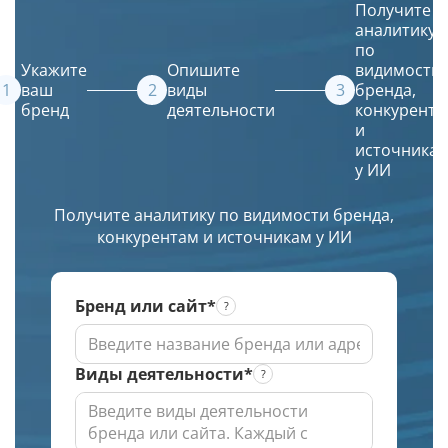
Получение
ваш
описание
в
Получите
списка
сайт
и
Яндексе
аналитику
URL
в их
искусственный
по
в
источники.
интеллект
Укажите
Опишите
видимости
ТОПе
(ИИ)
ваш
виды
бренда,
бренд
деятельности
конкурента
с
создаст
и
выбором
красивое
источника
региона
и
у ИИ
по
уникальное
заданной
изображение.
Получите аналитику по видимости бренда,
глубине
конкурентам и источникам у ИИ
проверки
Бренд или сайт*
Виды деятельности*