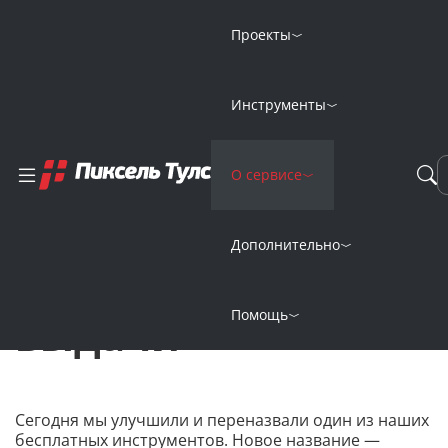
Проекты
Главная
Новости
Инструменты
Новый параметр в оценке запроса — коммерциализация вы
Новый параметр в
О сервисе
оценке запроса —
Дополнительно
коммерциализация
Помощь
выдачи
Сегодня мы улучшили и переназвали один из наших
бесплатных инструментов. Новое название —