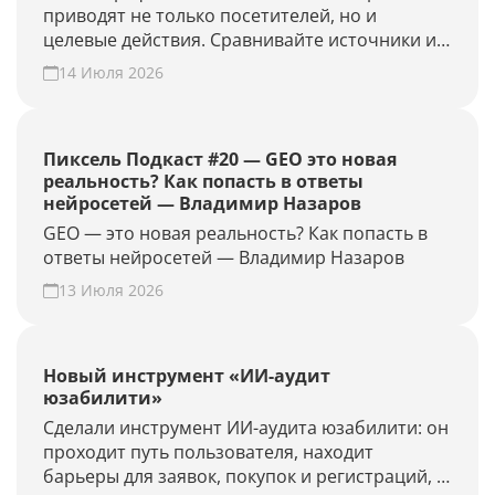
приводят не только посетителей, но и
целевые действия. Сравнивайте источники и
периоды, находите точки роста. Создайте
14 Июля 2026
GEO-проект и проверьте конверсию своего
сайта из нейросетей.
Пиксель Подкаст #20 — GEO это новая
реальность? Как попасть в ответы
нейросетей — Владимир Назаров
GEO — это новая реальность? Как попасть в
ответы нейросетей — Владимир Назаров
13 Июля 2026
Новый инструмент «ИИ-аудит
юзабилити»
Сделали инструмент ИИ-аудита юзабилити: он
проходит путь пользователя, находит
барьеры для заявок, покупок и регистраций, и