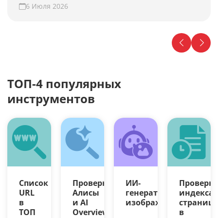
предлагает гипотезы для роста конверсии.
6 Июля 2026
Проверьте свой сайт прямо сейчас!
ТОП-4 популярных
инструментов
Список
Проверка
ИИ-
Проверк
URL
Алисы
генератор
индекса
в
и AI
изображений
страниц
ТОП
Overview
в