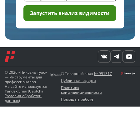
Запустить анализ видимости
© 2026 «Пиксель Тулс»
© Товарный знак
№ 991317
— Инструменты для
Публичная оферта
профессионалов
На сайте используется
Политика
Yandex SmartCaptcha
конфиденциальности
(
Условия обработки
Помощь в работе
данных
)