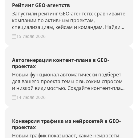
Рейтинг GEO-агентств
Запустили рейтинг GEO-агентств: сравнивайте
компании по активным проектам,
специализациям, кейсам и командам. Найдите
подрядчика для продвижения в ChatGPT,
15 Июля 2026
Алисе AI и Perplexity или добавьте своё
агентство.
Автогенерация контент-плана в GEO-
проектах
Новый функционал автоматически подберёт
для вашего проекта темы с высоким спросом
и низкой видимостью. Создайте контент-план
за несколько минут и повысьте присутствие
14 Июля 2026
вашего бренда и сайта в ответах нейросетей.
Конверсия трафика из нейросетей в GEO-
проектах
Новый график показывает, какие нейросети