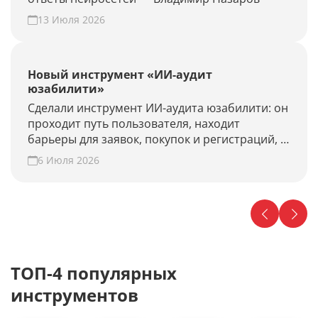
13 Июля 2026
Новый инструмент «ИИ-аудит
юзабилити»
Сделали инструмент ИИ-аудита юзабилити: он
проходит путь пользователя, находит
барьеры для заявок, покупок и регистраций, и
предлагает гипотезы для роста конверсии.
6 Июля 2026
Проверьте свой сайт прямо сейчас!
ТОП-4 популярных
инструментов