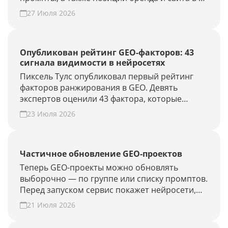
выдаче.
27 Июля 2026
Опубликован рейтинг GEO-факторов: 43
сигнала видимости в нейросетях
Пиксель Тулс опубликовал первый рейтинг
факторов ранжирования в GEO. Девять
экспертов оценили 43 фактора, которые
влияют на видимость бренда в AI-ответах.
23 Июля 2026
Частичное обновление GEO-проектов
Теперь GEO-проекты можно обновлять
выборочно — по группе или списку промптов.
Перед запуском сервис покажет нейросети,
объём проверки и расход лимитов. Проверьте
21 Июля 2026
новые запросы или результат GEO-работ без
полного апдейта.