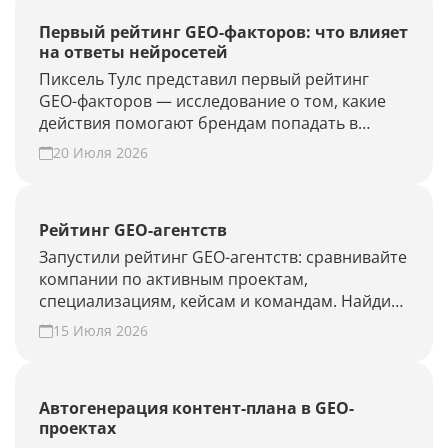
Первый рейтинг GEO-факторов: что влияет
на ответы нейросетей
Пиксель Тулс представил первый рейтинг
GEO-факторов — исследование о том, какие
действия помогают брендам попадать в
ответы нейросетей.
20 Июля 2026
Рейтинг GEO-агентств
Запустили рейтинг GEO-агентств: сравнивайте
компании по активным проектам,
специализациям, кейсам и командам. Найдите
подрядчика для продвижения в ChatGPT,
15 Июля 2026
Алисе AI и Perplexity или добавьте своё
агентство.
Автогенерация контент-плана в GEO-
проектах