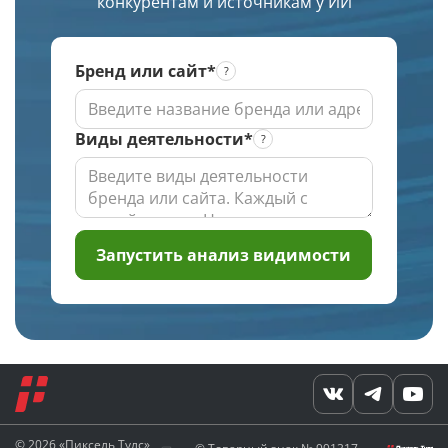
конкурентам и источникам у ИИ
проверки
Бренд или сайт*
Виды деятельности*
Запустить анализ видимости
© 2026 «Пиксель Тулс»