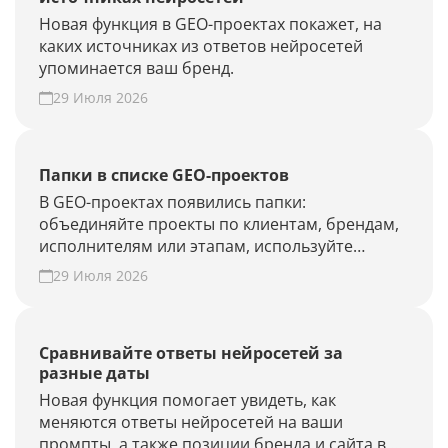
Новая функция в GEO-проектах покажет, на
каких источниках из ответов нейросетей
упоминается ваш бренд.
29 Июля 2026
Папки в списке GEO-проектов
В GEO-проектах появились папки:
объединяйте проекты по клиентам, брендам,
исполнителям или этапам, используйте
фильтры и быстрее находите нужные.
29 Июля 2026
Наведите порядок в списке проектов.
Сравнивайте ответы нейросетей за
разные даты
Новая функция помогает увидеть, как
меняются ответы нейросетей на ваши
промпты, а также позиции бренда и сайта в AI-