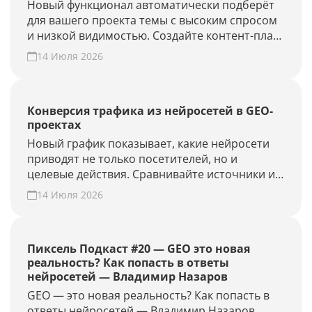
Новый функционал автоматически подберёт
для вашего проекта темы с высоким спросом
и низкой видимостью. Создайте контент-план
за несколько минут и повысьте присутствие
14 Июля 2026
вашего бренда и сайта в ответах нейросетей.
Конверсия трафика из нейросетей в GEO-
проектах
Новый график показывает, какие нейросети
приводят не только посетителей, но и
целевые действия. Сравнивайте источники и
периоды, находите точки роста. Создайте
14 Июля 2026
GEO-проект и проверьте конверсию своего
сайта из нейросетей.
Пиксель Подкаст #20 — GEO это новая
реальность? Как попасть в ответы
нейросетей — Владимир Назаров
GEO — это новая реальность? Как попасть в
ответы нейросетей — Владимир Назаров