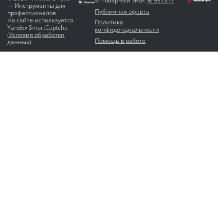
© Товарный знак
№ 991317
— Инструменты для
Публичная оферта
профессионалов
На сайте используется
Политика
Yandex SmartCaptcha
конфиденциальности
(
Условия обработки
Помощь в работе
данных
)