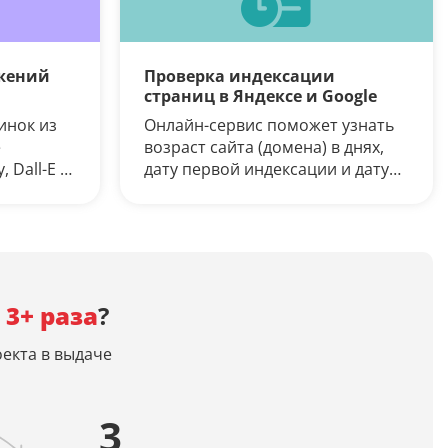
Генерация контента с помощью
нейросети
жений
Проверка индексации
страниц в Яндексе и Google
инок из
Онлайн-сервис поможет узнать
е
возраст сайта (домена) в днях,
 Dall-E 3,
дату первой индексации и дату
едите
кэша страницы в Яндексе
ный
 красивое
ние.
 3+ раза
?
екта в выдаче
3