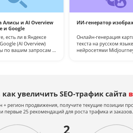
 Алисы и AI Overview
ИИ-генератор изобра
е и Google
, есть ли в Яндексе
Онлайн-генерация карт
 Google (AI Overview)
текста на русском язык
ы по вашим запросам и
нейросетями Midjourney,
 ваш сайт в их
Leonardo AI. Просто вв
и.
описание и искусствен
интеллект (ИИ) создаст
и уникальное изображе
, как увеличить SEO‑трафик сайта
в
н + регион продвижения, получите текущие позиции про
и первые 25 рекомендаций для роста трафика и заказов.
2