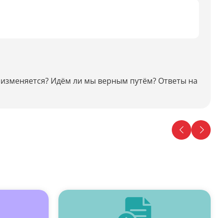
Дипломная работа
Список литературы
Конспект
Меню
 изменяется? Идём ли мы верным путём? Ответы на
Cостав косметики
План тренировок
Рецепт
Решение теста по фото
Информатика