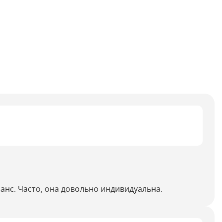
Анализ таблиц
Сравнительный анализ
Анализ диаграммы
Идеи для рисования
Идеи для фэнтези
Идеи
Определить болезнь растения по фото
Описать картинку
Распознать рукописный текст
анс. Часто, она довольно индивидуальна.
Определить объект на фото