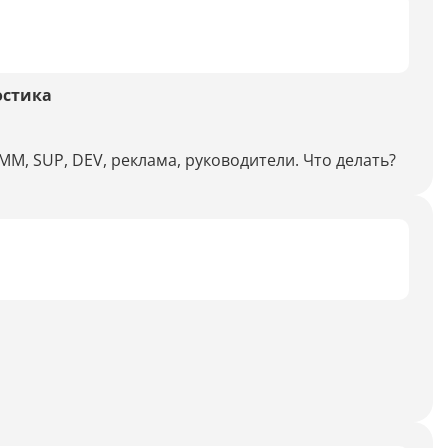
Распознать текст с картинки
Проанализировать изображение
Описать внешность человека на фото
остика
Определить шрифт по фото
Найти место по фото
M, SUP, DEV, реклама, руководители. Что делать?
Перевести текст с фото
Определить птицу по фото
Определить гриб по фото
Определение типа лица по фото
Тест
Курсовая