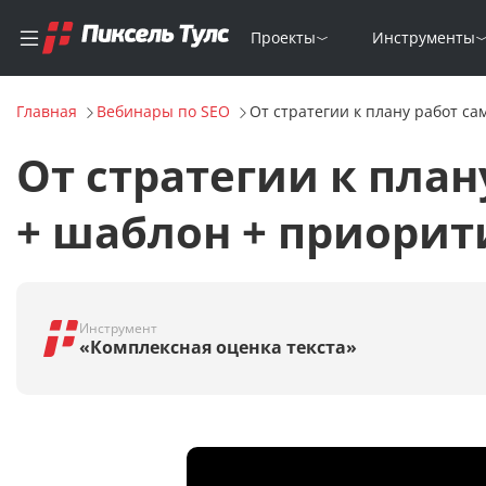
Проекты
Инструменты
Главная
Вебинары по SEO
От стратегии к плану работ са
От стратегии к план
+ шаблон + приорит
Инструмент
«Комплексная оценка текста»