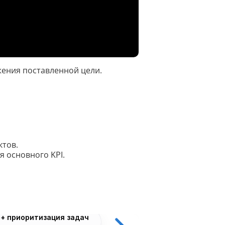
Скрипты
Генератор html-кода
Редактирование
жения поставленной цели.
Разбить текст
Сравнить два текста
Должностная инструкция
ктов.
Регламенты
я основного KPI.
Вакансия
Бизнес-процессы
Инструкция