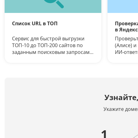
Список URL в ТОП
Проверка
в Яндекс
Сервис для быстрой выгрузки
Проверьте
ТОП-10 до ТОП-200 сайтов по
(Алисе) и
заданным поисковым запросам в
ИИ‑ответ
Яндекс и Google. Получение
входит ли
списка URL в ТОПе с выбором
источник
региона по заданной глубине
проверки
Узнайте
Укажите доме
1