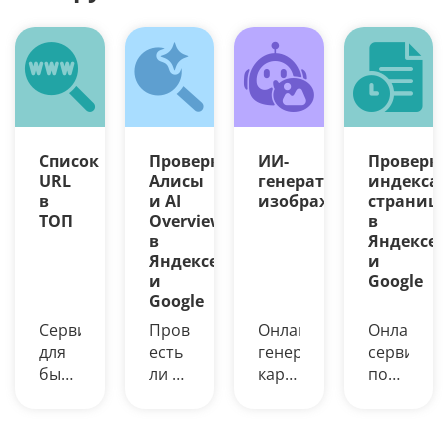
Список
Проверка
ИИ-
Проверк
URL
Алисы
генератор
индекса
в
и AI
изображений
страниц
ТОП
Overview
в
в
Яндексе
Яндексе
и
и
Google
Google
Сервис
Проверьте,
Онлайн-
Онлайн-
для
есть
генерация
сервис
быстрой
ли в
картинок
поможет
выгрузки
Яндексе
из
узнать
ТОП-10
(Алисе)
текста
возраст
до
и
на
сайта