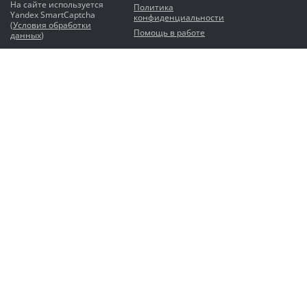
На сайте используется
Политика
Yandex SmartCaptcha
конфиденциальности
(
Условия обработки
Помощь в работе
данных
)