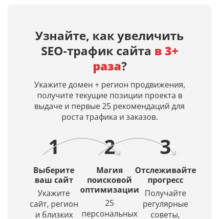
ТОП-200
Google
русском
(домена)
сайтов
(AI
языке
в
по
Overview)
нейросетями
днях,
Узнайте, как увеличить
заданным
ИИ‑ответы
Midjourney,
дату
SEO‑трафик сайта
в 3+
поисковым
по
Dall-
первой
запросам
вашим
E 3,
индексац
раза
?
в
запросам
Leonardo
и
Яндекс
и
AI.
дату
Укажите домен + регион продвижения,
и
входит
Просто
кэша
получите текущие позиции проекта в
Google.
ли
введите
страницы
выдаче и первые 25 рекомендаций для
Получение
ваш
описание
в
роста трафика и заказов.
списка
сайт
и
Яндексе
URL
в их
искусственный
1
2
3
в
источники.
интеллект
ТОПе
(ИИ)
с
создаст
Выберите
Магия
Отслеживайте
выбором
красивое
ваш сайт
поисковой
прогресс
региона
оптимизации
и
Укажите
Получайте
по
уникальное
25
сайт, регион
регулярные
заданной
изображение.
персональных
и близких
советы,