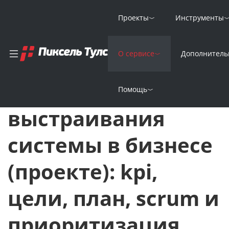
Проекты
Инструменты
Главная
Вебинары по SEO
О сервисе
Дополнитель
5 шагов выстраивания системы в бизнесе (проекте): kpi, цел
5 шагов
Помощь
выстраивания
системы в бизнесе
(проекте): kpi,
цели, план, scrum и
приоритизация