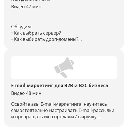
Видео 47 мин
Обсудим:
• Как выбрать сервер?
• Как выбирать дроп-домены?
• Как их покупать?
• Зачем нужен Cloudflare?
• Что установить на сервер?
• Как генерировать контент через ChatGPT?
• Какая расходная часть?
• Кейс — продвижение агрегатора интернет-
провайдеров!
E-mail-маркетинг для B2B и B2C бизнеса
Видео 48 мин
Освойте азы E-mail-маркетинга, научитесь
самостоятельно настраивать E-mail-рассылки
и превращать их в продажи / выручку.
• E-mail-маркетинг ещё жив?