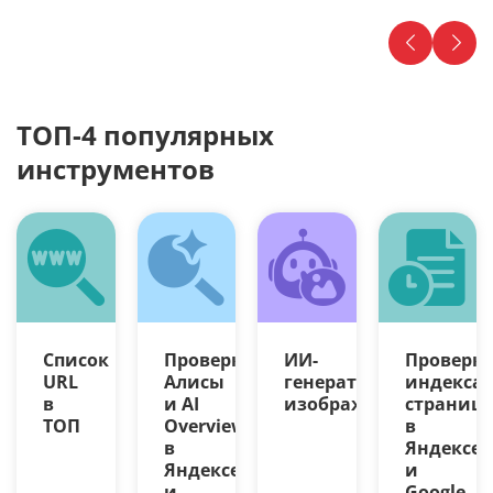
• B2B vs B2C.
• Настройка E-mail-рассылок для B2B.
ТОП-4 популярных
инструментов
Список
Проверка
ИИ-
Проверк
URL
Алисы
генератор
индекса
в
и AI
изображений
страниц
ТОП
Overview
в
в
Яндексе
Яндексе
и
и
Google