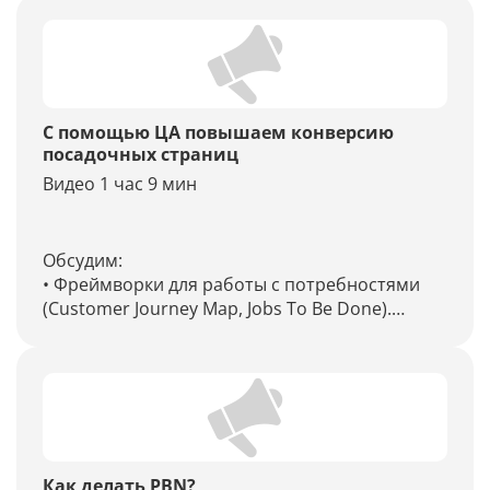
3. SEO как продукт, а не услуга: гипотезы,
Growth Hacking, управление Backlog-ом
4. Проверка гипотез по SEO и оценка их
влияния на конечные KPI бизнеса. Примеры
С помощью ЦА повышаем конверсию
посадочных страниц
Видео 1 час 9 мин
Обсудим:
• Фреймворки для работы с потребностями
(Customer Journey Map, Jobs To Be Done).
• Как разработать карты потребностей.
• Как применить карты потребностей на
практике (работа с блоками, интентом,
пользовательским опытом, дизайном).
• Кейсы.
Как делать PBN?