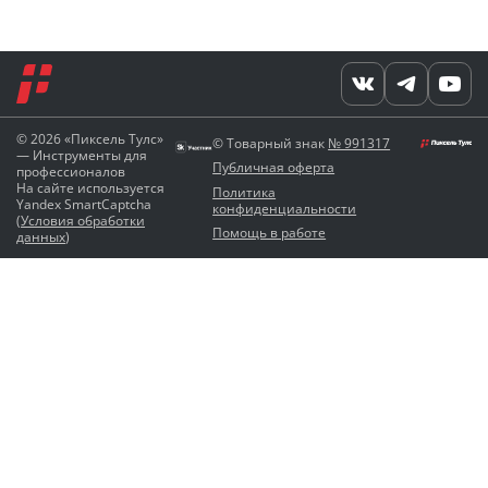
© 2026 «Пиксель Тулс»
© Товарный знак
№ 991317
— Инструменты для
Публичная оферта
профессионалов
На сайте используется
Политика
Yandex SmartCaptcha
конфиденциальности
(
Условия обработки
Помощь в работе
данных
)