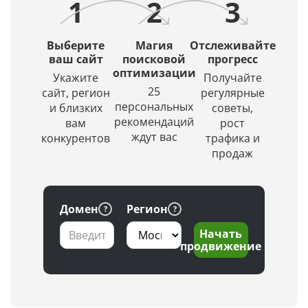
1
2
3
в
источники.
интеллект
ТОПе
(ИИ)
с
создаст
Выберите
Магия
Отслеживайте
выбором
красивое
ваш сайт
поисковой
прогресс
региона
оптимизации
и
Укажите
Получайте
по
уникальное
25
сайт, регион
регулярные
заданной
изображение.
персональных
и близких
советы,
глубине
рекомендаций
вам
рост
проверки
ждут вас
конкурентов
трафика и
продаж
Домен
Регион
Начать
продвижение