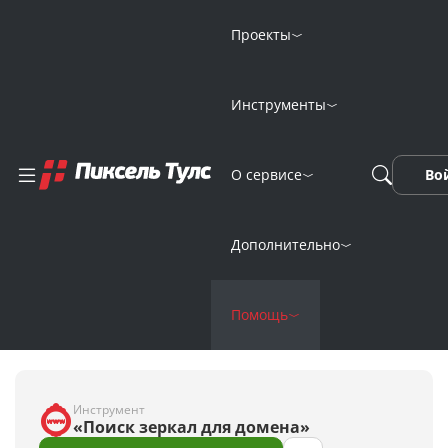
Проекты
Главная
FAQ
Как найти зеркала сайта онлайн?
Инструменты
Как найти зеркала
О сервисе
Во
сайта онлайн?
Дополнительно
Артём Азаров
Руководитель
Помощь
развития проекта
«Пиксель Тулс»
Инструмент
«Поиск зеркал для домена»