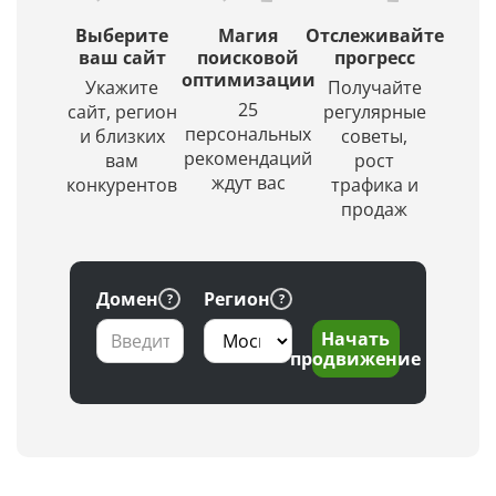
ТОПе
(ИИ)
с
создаст
Выберите
Магия
Отслеживайте
выбором
красивое
ваш сайт
поисковой
прогресс
региона
оптимизации
и
Укажите
Получайте
по
уникальное
25
сайт, регион
регулярные
заданной
изображение.
персональных
и близких
советы,
глубине
рекомендаций
вам
рост
проверки
ждут вас
конкурентов
трафика и
продаж
Домен
Регион
Начать
продвижение