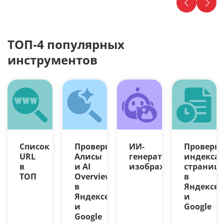
ТОП-4 популярных
инструментов
Список
Проверка
ИИ-
Проверк
URL
Алисы
генератор
индекса
в
и AI
изображений
страниц
ТОП
Overview
в
в
Яндексе
Яндексе
и
и
Google
Google