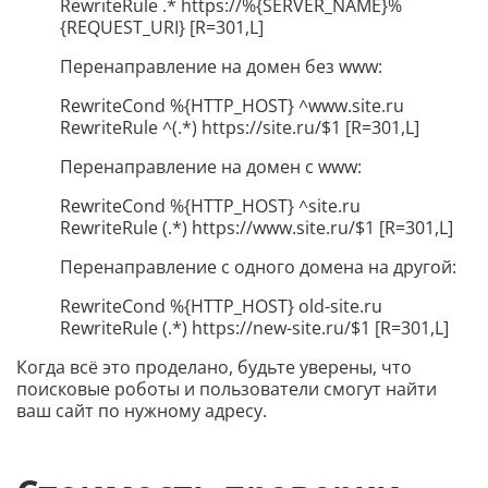
RewriteRule .* https://%{SERVER_NAME}%
{REQUEST_URI} [R=301,L]
Перенаправление на домен без www:
RewriteCond %{HTTP_HOST} ^www.site.ru
RewriteRule ^(.*) https://site.ru/$1 [R=301,L]
Перенаправление на домен с www:
RewriteCond %{HTTP_HOST} ^site.ru
RewriteRule (.*) https://www.site.ru/$1 [R=301,L]
Перенаправление с одного домена на другой:
RewriteCond %{HTTP_HOST} old-site.ru
RewriteRule (.*) https://new-site.ru/$1 [R=301,L]
Когда всё это проделано, будьте уверены, что
поисковые роботы и пользователи смогут найти
ваш сайт по нужному адресу.