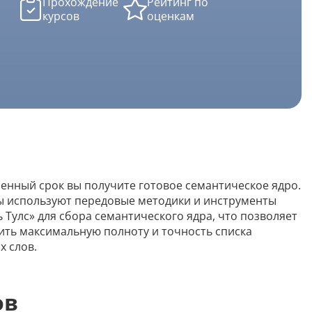
Прохождение
Рейтинг по
Скрипты
курсов
оценкам
Генератор html-кода
Редактирование
Разбить текст
Сравнить два текста
ренный срок вы получите готовое семантическое ядро.
Должностная инструкция
ы используют передовые методики и инструменты
Регламенты
 Тулс» для сбора семантического ядра, что позволяет
ить максимальную полноту и точность списка
Вакансия
х слов.
Бизнес-процессы
Инструкция
ов