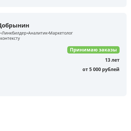
Анализ таблиц
Сравнительный анализ
Анализ диаграммы
 Добрынин
т
Линкбилдер
Аналитик
Маркетолог
контексту
Идеи для рисования
Принимаю заказы
Идеи для фэнтези
13 лет
Идеи
от 5 000 рублей
Определить болезнь растения по фото
Описать картинку
Распознать рукописный текст
Определить объект на фото