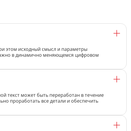
Распознать текст с картинки
Проанализировать изображение
Описать внешность человека на фото
Определить шрифт по фото
Найти место по фото
при этом исходный смысл и параметры
 важно в динамично меняющемся цифровом
Перевести текст с фото
Определить птицу по фото
Определить гриб по фото
Определение типа лица по фото
ой текст может быть переработан в течение
льно проработать все детали и обеспечить
Тест
Курсовая