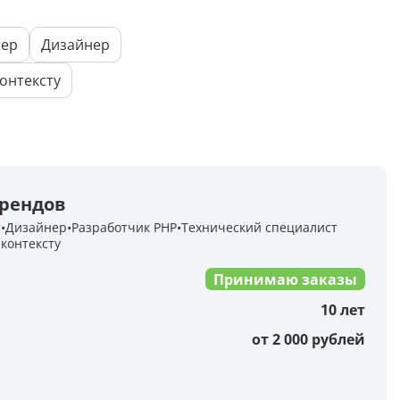
Досудебная претензия
тер
Дизайнер
Описание видео
онтексту
Выступление
Описание компании
рендов
Объявление для авито
т
Дизайнер
Разработчик PHP
Технический специалист
контексту
Анализ данных
Принимаю заказы
Анализ научных статей
10 лет
Анализ произведения
от 2 000 рублей
Анализ сайта