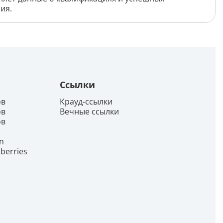
Генерация контента с помощью
ия.
нейросети
Ссылки
ов
Крауд-ссылки
ов
Вечные ссылки
ов
n
berries