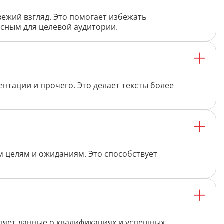
Дипломная работа
вежий взгляд. Это помогает избежать
Список литературы
есным для целевой аудитории.
Конспект
Меню
ентации и прочего. Это делает тексты более
Cостав косметики
План тренировок
Рецепт
м целям и ожиданиям. Это способствует
Решение теста по фото
Информатика
ляет данные о квалификациях и успешных