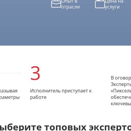
Опыт в
Цена на
отрасли
услуги
3
В огово
Эксперт
казывая
Исполнитель приступает к
«Пиксель
араметры
работе
обеспеч
ключевы
ыберите топовых эксперт