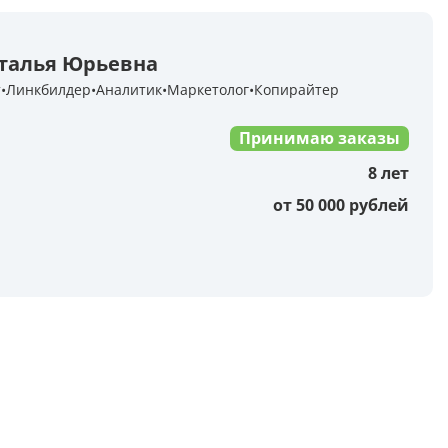
Анализ таблиц
Сравнительный анализ
талья Юрьевна
Анализ диаграммы
т
Линкбилдер
Аналитик
Маркетолог
Копирайтер
Принимаю заказы
Идеи для рисования
8 лет
Идеи для фэнтези
от 50 000 рублей
Идеи
Определить болезнь растения по фото
Описать картинку
Распознать рукописный текст
Определить объект на фото