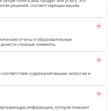
 лучше понять ваш продукт или услугу. Это
Дипломная работа
инятия решений, соответствующих вашим
Список литературы
Конспект
Меню
тические отчеты и образовательные
и донести сложные элементы.
Cостав косметики
План тренировок
Рецепт
е соответствие содержания вашим запросам и
Решение теста по фото
Информатика
исчерпывающую информацию, которая поможет