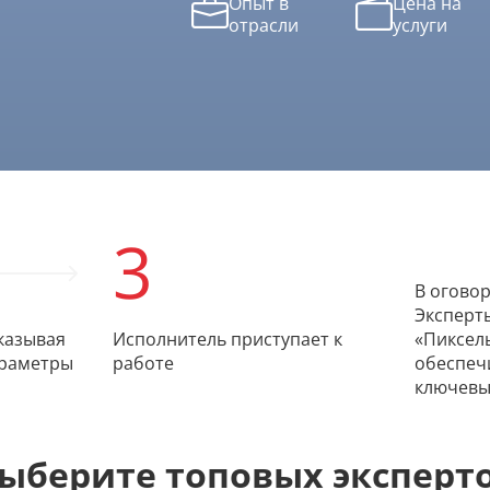
Опыт в
Цена на
отрасли
услуги
3
В огово
Эксперт
казывая
Исполнитель приступает к
«Пиксель
араметры
работе
обеспеч
ключевы
ыберите топовых эксперт