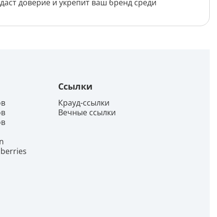
даст доверие и укрепит ваш бренд среди
Генерация контента с помощью
нейросети
Ссылки
ов
Крауд-ссылки
ов
Вечные ссылки
ов
n
berries