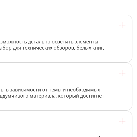
Распознать текст с картинки
Проанализировать изображение
Описать внешность человека на фото
Определить шрифт по фото
возможность детально осветить элементы
бор для технических обзоров, белых книг,
Найти место по фото
Перевести текст с фото
Определить птицу по фото
Определить гриб по фото
ль, в зависимости от темы и необходимых
Определение типа лица по фото
 вдумчивого материала, который достигнет
Тест
Курсовая