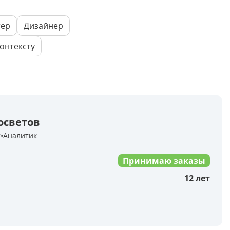
Досудебная претензия
тер
Дизайнер
Описание видео
онтексту
Выступление
Описание компании
Объявление для авито
осветов
т
Аналитик
Анализ данных
Принимаю заказы
Анализ научных статей
12 лет
Анализ произведения
Анализ сайта