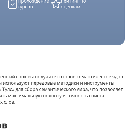
Прохождение
Рейтинг по
Скрипты
курсов
оценкам
Генератор html-кода
Редактирование
Разбить текст
Сравнить два текста
ренный срок вы получите готовое семантическое ядро.
Должностная инструкция
ы используют передовые методики и инструменты
Регламенты
 Тулс» для сбора семантического ядра, что позволяет
ить максимальную полноту и точность списка
Вакансия
х слов.
Бизнес-процессы
Инструкция
ов