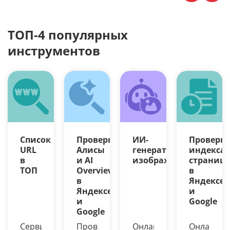
ТОП-4 популярных
инструментов
Список
Проверка
ИИ-
Проверк
URL
Алисы
генератор
индекса
в
и AI
изображений
страниц
ТОП
Overview
в
в
Яндексе
Яндексе
и
и
Google
Google
Сервис
Проверьте,
Онлайн-
Онлайн-