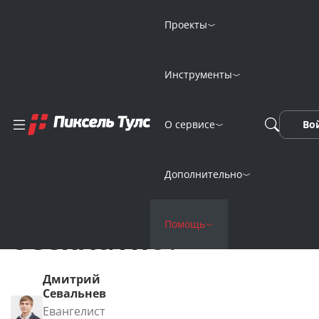
Проекты
Главная
FAQ
Инструменты
Как проверить позиции в Яндексе быстро и бесплатно?
Как проверить
О сервисе
Во
позиции в Яндексе
Дополнительно
быстро и
Помощь
бесплатно?
Дмитрий
Севальнев
Евангелист