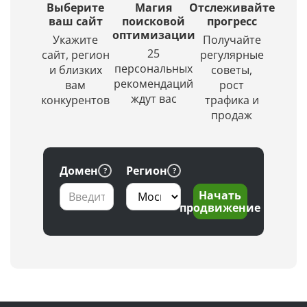
с
создаст
Выберите
Магия
Отслеживайте
выбором
красивое
ваш сайт
поисковой
прогресс
региона
оптимизации
и
Укажите
Получайте
по
уникальное
25
сайт, регион
регулярные
заданной
изображение.
персональных
и близких
советы,
глубине
рекомендаций
вам
рост
проверки
ждут вас
конкурентов
трафика и
продаж
Домен
Регион
Начать
продвижение