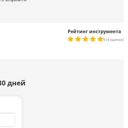
Досудебная претензия
Описание видео
Рейтинг инструмента
Выступление
5 (4 оценки)
Описание компании
Объявление для авито
30 дней
Анализ данных
Анализ научных статей
Анализ произведения
Анализ сайта