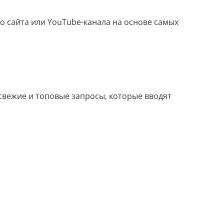
Распознать текст с картинки
о сайта или YouTube-канала на основе самых
Проанализировать изображение
Описать внешность человека на фото
Определить шрифт по фото
Найти место по фото
 свежие и топовые запросы, которые вводят
Перевести текст с фото
Определить птицу по фото
Определить гриб по фото
Определение типа лица по фото
Тест
Курсовая