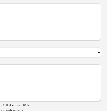
Скрипты
Генератор html-кода
Редактирование
Разбить текст
Сравнить два текста
Должностная инструкция
Регламенты
Вакансия
Бизнес-процессы
Инструкция
ского алфавита
го алфавита