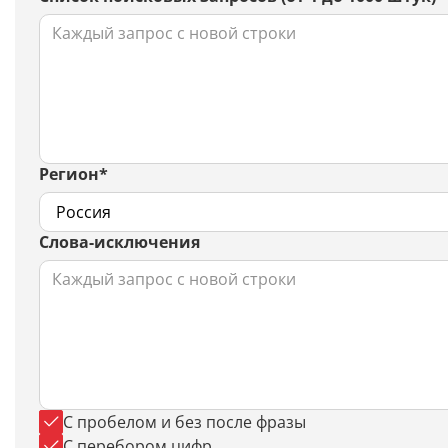
Регион*
Слова-исключения
C пробелом и без после фразы
С перебором цифр