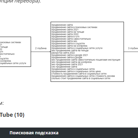
опций перебора).
м: