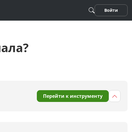
Войти
нала?
Песня
Перейти к инструменту
Стихотворение
Фанфики