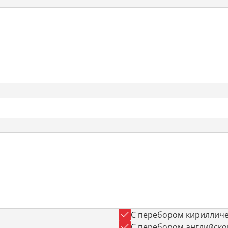
С перебором кирилличе
С перебором английско