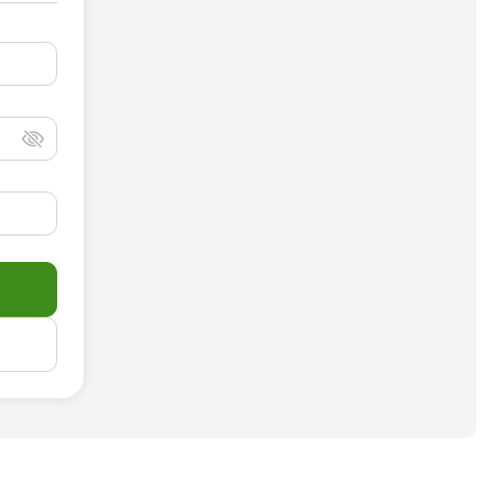
Анализ таблиц
Сравнительный анализ
Анализ диаграммы
Идеи для рисования
Идеи для фэнтези
Идеи
Определить болезнь растения по фото
Описать картинку
Распознать рукописный текст
Определить объект на фото