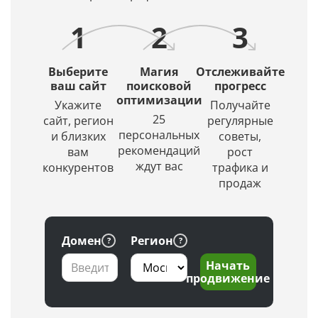
списка
сайт
и
Яндексе
URL
в их
искусственный
1
2
3
в
источники.
интеллект
ТОПе
(ИИ)
с
создаст
Выберите
Магия
Отслеживайте
выбором
красивое
ваш сайт
поисковой
прогресс
региона
оптимизации
и
Укажите
Получайте
по
уникальное
25
сайт, регион
регулярные
заданной
изображение.
персональных
и близких
советы,
глубине
рекомендаций
вам
рост
проверки
ждут вас
конкурентов
трафика и
продаж
Домен
Регион
Начать
продвижение