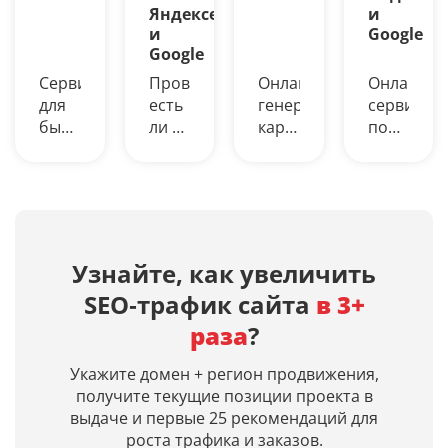
Яндексе
и
и
Google
Google
Сервис
Проверьте,
Онлайн-
Онлайн-
для
есть
генерация
сервис
быстрой
ли в
картинок
поможет
выгрузки
Яндексе
из
узнать
ТОП-10
(Алисе)
текста
возраст
до
и
на
сайта
ТОП-200
Google
русском
(домена)
сайтов
(AI
языке
в
по
Overview)
нейросетями
днях,
Узнайте, как увеличить
заданным
ИИ‑ответы
Midjourney,
дату
SEO‑трафик сайта
в 3+
поисковым
по
Dall-
первой
запросам
вашим
E 3,
индексац
раза
?
в
запросам
Leonardo
и
Яндекс
и
AI.
дату
Укажите домен + регион продвижения,
и
входит
Просто
кэша
получите текущие позиции проекта в
Google.
ли
введите
страницы
выдаче и первые 25 рекомендаций для
Получение
ваш
описание
в
роста трафика и заказов.