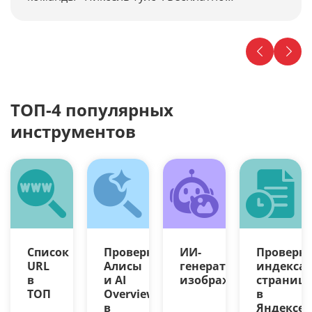
проводите диагностику наличия фильтров,
продвижение по запросам и многое другое.
ТОП-4 популярных
инструментов
Список
Проверка
ИИ-
Проверк
URL
Алисы
генератор
индекса
в
и AI
изображений
страниц
ТОП
Overview
в
в
Яндексе