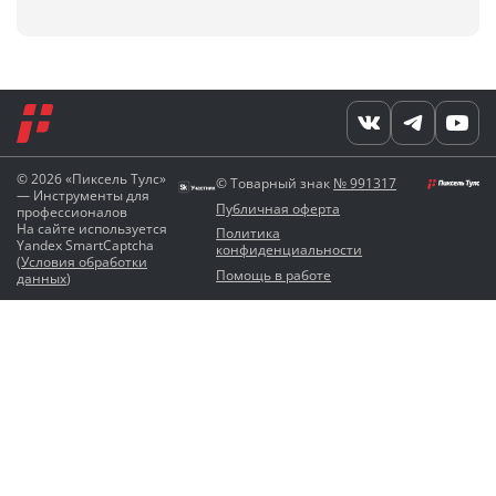
© 2026 «Пиксель Тулс»
© Товарный знак
№ 991317
— Инструменты для
Публичная оферта
профессионалов
На сайте используется
Политика
Yandex SmartCaptcha
конфиденциальности
(
Условия обработки
Помощь в работе
данных
)