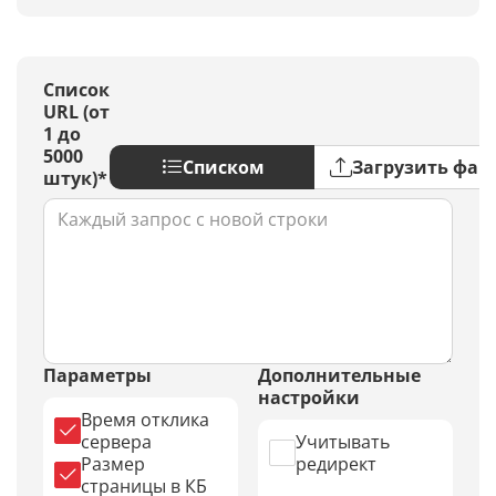
Список
URL (от
1 до
5000
Списком
Загрузить фай
штук)*
Параметры
Дополнительные
настройки
Время отклика
сервера
Учитывать
Размер
редирект
страницы в КБ