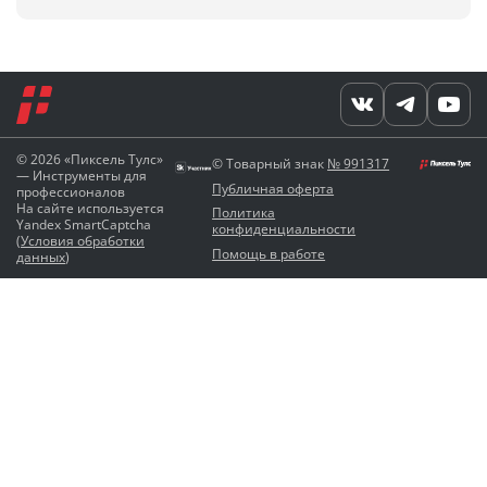
© 2026 «Пиксель Тулс»
© Товарный знак
№ 991317
— Инструменты для
Публичная оферта
профессионалов
На сайте используется
Политика
Yandex SmartCaptcha
конфиденциальности
(
Условия обработки
Помощь в работе
данных
)