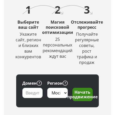
URL
в их
искусственный
1
2
3
в
источники.
интеллект
ТОПе
(ИИ)
с
создаст
Выберите
Магия
Отслеживайте
выбором
красивое
ваш сайт
поисковой
прогресс
региона
оптимизации
и
Укажите
Получайте
по
уникальное
25
сайт, регион
регулярные
заданной
изображение.
персональных
и близких
советы,
глубине
рекомендаций
вам
рост
проверки
ждут вас
конкурентов
трафика и
продаж
Домен
Регион
Начать
продвижение