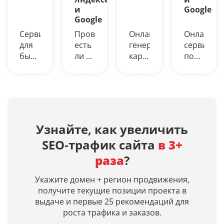
и
Google
Google
Сервис
Проверьте,
Онлайн-
Онлайн-
для
есть
генерация
сервис
быстрой
ли в
картинок
поможет
выгрузки
Яндексе
из
узнать
ТОП-10
(Алисе)
текста
возраст
до
и
на
сайта
ТОП-200
Google
русском
(домена)
сайтов
(AI
языке
в
по
Overview)
нейросетями
днях,
Узнайте, как увеличить
заданным
ИИ‑ответы
Midjourney,
дату
SEO‑трафик сайта
в 3+
поисковым
по
Dall-
первой
запросам
вашим
E 3,
индексац
раза
?
в
запросам
Leonardo
и
Яндекс
и
AI.
дату
Укажите домен + регион продвижения,
и
входит
Просто
кэша
получите текущие позиции проекта в
Google.
ли
введите
страницы
выдаче и первые 25 рекомендаций для
Получение
ваш
описание
в
роста трафика и заказов.
списка
сайт
и
Яндексе