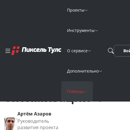
Проекты
Главная
FAQ
Инструменты
Как использовать инструмент «Оценка качества оптимизаци
Как использовать
О сервисе
Во
инструмент
Дополнительно
«Оценка качества
Помощь
оптимизации»?
Артём Азаров
Руководитель
развития проекта