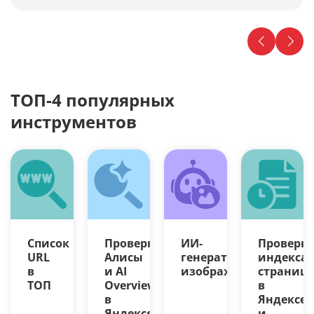
ТОП-4 популярных
инструментов
Список
Проверка
ИИ-
Проверк
URL
Алисы
генератор
индекса
в
и AI
изображений
страниц
ТОП
Overview
в
в
Яндексе
Яндексе
и