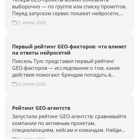
выборочно — по группе или списку промптов.
Перед запуском сервис покажет нейросети,
объём проверки и расход лимитов. Проверьте
21 Июля 2026
новые запросы или результат GEO-работ без
полного апдейта.
Первый рейтинг GEO-факторов: что влияет
на ответы нейросетей
Пиксель Тулс представил первый рейтинг
GEO-факторов — исследование о том, какие
действия помогают брендам попадать в
ответы нейросетей.
20 Июля 2026
Рейтинг GEO-агентств
Запустили рейтинг GEO-агентств: сравнивайте
компании по активным проектам,
специализациям, кейсам и командам. Найдите
подрядчика для продвижения в ChatGPT,