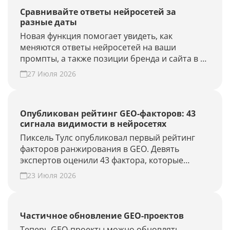
Сравнивайте ответы нейросетей за
разные даты
Новая функция помогает увидеть, как
меняются ответы нейросетей на ваши
промпты, а также позиции бренда и сайта в AI-
выдаче.
27 Июля 2026
Опубликован рейтинг GEO-факторов: 43
сигнала видимости в нейросетях
Пиксель Тулс опубликовал первый рейтинг
факторов ранжирования в GEO. Девять
экспертов оценили 43 фактора, которые
влияют на видимость бренда в AI-ответах.
23 Июля 2026
Частичное обновление GEO-проектов
Теперь GEO-проекты можно обновлять