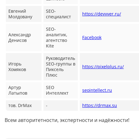
Евгений
SEO-
https://devvver.ru/
Молдовану
специалист
SEO-
Александр
аналитик,
Facebook
Денисов
агентство
Kite
Руководитель
Игорь
SEO-группы в
https://pixelplus.ru/
Хомяков
Пиксель
Плюс
Артур
SEO
seointellect.ru
Латыпов
Интеллект
тов. DrMax
-
https://drmax.su
Всем авторитетности, экспертности и надёжности!