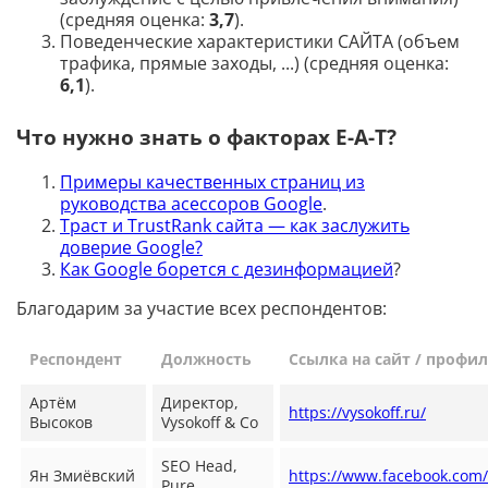
(средняя оценка:
3,7
).
Поведенческие характеристики САЙТА (объем
трафика, прямые заходы, ...) (средняя оценка:
6,1
).
Что нужно знать о факторах E-A-T?
Примеры качественных страниц из
руководства асессоров Google
.
Траст и TrustRank сайта — как заслужить
доверие Google?
Как Google борется с дезинформацией
?
Благодарим за участие всех респондентов:
Респондент
Должность
Ссылка на сайт / профил
Артём
Директор,
https://vysokoff.ru/
Высоков
Vysokoff & Co
SEO Head,
Ян Змиёвский
https://www.facebook.com/
Pure.