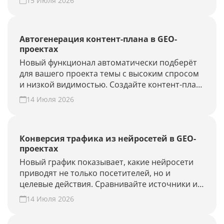
15 Июля 2026
Алисе AI и Perplexity или добавьте своё
агентство.
Автогенерация контент-плана в GEO-
проектах
Новый функционал автоматически подберёт
для вашего проекта темы с высоким спросом
и низкой видимостью. Создайте контент-план
за несколько минут и повысьте присутствие
14 Июля 2026
вашего бренда и сайта в ответах нейросетей.
Конверсия трафика из нейросетей в GEO-
проектах
Новый график показывает, какие нейросети
приводят не только посетителей, но и
целевые действия. Сравнивайте источники и
периоды, находите точки роста. Создайте
14 Июля 2026
GEO-проект и проверьте конверсию своего
сайта из нейросетей.