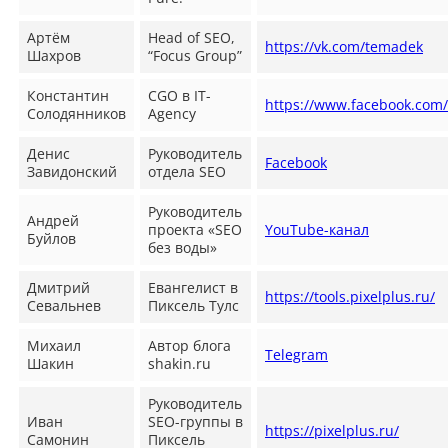
Артём
Head of SEO,
https://vk.com/temadek
Шахров
“Focus Group”
Константин
CGO в IT-
https://www.facebook.com/
Солодянников
Agency
Денис
Руководитель
Facebook
Завидонский
отдела SEO
Руководитель
Андрей
проекта «SEO
YouTube-канал
Буйлов
без воды»
Дмитрий
Евангелист в
https://tools.pixelplus.ru/
Севальнев
Пиксель Тулс
Михаил
Автор блога
Telegram
Шакин
shakin.ru
Руководитель
Иван
SEO-группы в
https://pixelplus.ru/
Самонин
Пиксель