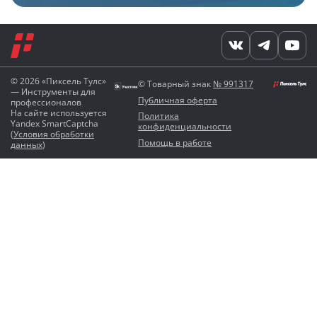
© 2026 «Пиксель Тулс»
© Товарный знак
№ 991317
— Инструменты для
Публичная оферта
профессионалов
На сайте используется
Политика
Yandex SmartCaptcha
конфиденциальности
(
Условия обработки
Помощь в работе
данных
)