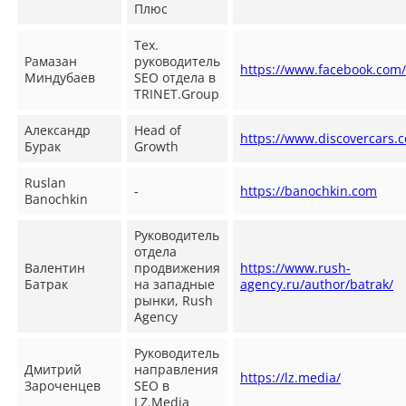
Плюс
Тех.
Рамазан
руководитель
https://www.facebook.com
Миндубаев
SEO отдела в
TRINET.Group
Александр
Head of
https://www.discovercars.
Бурак
Growth
Ruslan
-
https://banochkin.com
Banochkin
Руководитель
отдела
Валентин
продвижения
https://www.rush-
Батрак
на западные
agency.ru/author/batrak/
рынки, Rush
Agency
Руководитель
Дмитрий
направления
https://lz.media/
Зароченцев
SEO в
LZ.Media