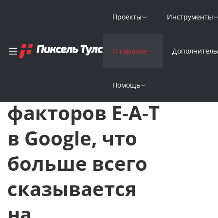
Проекты
Инструменты
Главная
Новости
О сервисе
Дополнитель
Рейтинг факторов E-A-T в Google, что больше всего сказывае
Рейтинг
Помощь
17 Марта 202
факторов E-A-T
в Google, что
больше всего
сказывается
на