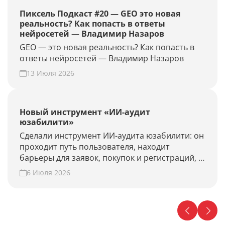
Пиксель Подкаст #20 — GEO это новая
реальность? Как попасть в ответы
нейросетей — Владимир Назаров
GEO — это новая реальность? Как попасть в
ответы нейросетей — Владимир Назаров
13 Июля 2026
Новый инструмент «ИИ-аудит
юзабилити»
Сделали инструмент ИИ-аудита юзабилити: он
проходит путь пользователя, находит
барьеры для заявок, покупок и регистраций, и
предлагает гипотезы для роста конверсии.
6 Июля 2026
Проверьте свой сайт прямо сейчас!