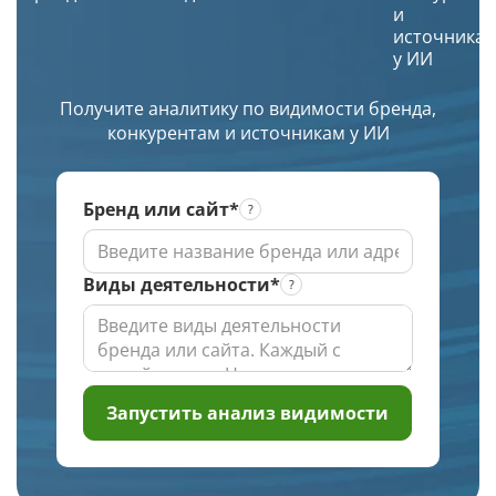
и
выбором
красивое
источника
региона
и
у ИИ
по
уникальное
заданной
изображение.
Получите аналитику по видимости бренда,
глубине
конкурентам и источникам у ИИ
проверки
Бренд или сайт*
Виды деятельности*
Запустить анализ видимости