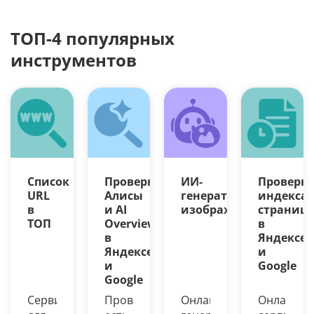
ТОП-4 популярных
инструментов
Список
Проверка
ИИ-
Проверк
URL
Алисы
генератор
индекса
в
и AI
изображений
страниц
ТОП
Overview
в
в
Яндексе
Яндексе
и
и
Google
Google
Сервис
Проверьте,
Онлайн-
Онлайн-