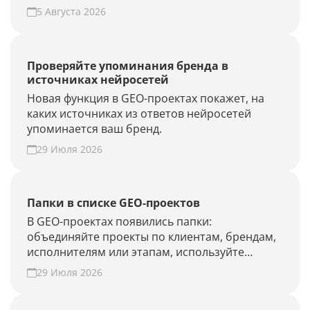
5 Августа 2026
Проверяйте упоминания бренда в
источниках нейросетей
Новая функция в GEO-проектах покажет, на
каких источниках из ответов нейросетей
упоминается ваш бренд.
29 Июля 2026
Папки в списке GEO-проектов
В GEO-проектах появились папки:
объединяйте проекты по клиентам, брендам,
исполнителям или этапам, используйте
фильтры и быстрее находите нужные.
29 Июля 2026
Наведите порядок в списке проектов.