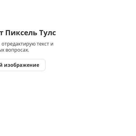
Дипломная работа
Список литературы
Конспект
т Пиксель Тулс
 отредактирую текст и
Меню
ых вопросах.
Cостав косметики
й изображение
План тренировок
Рецепт
Решение теста по фото
Информатика