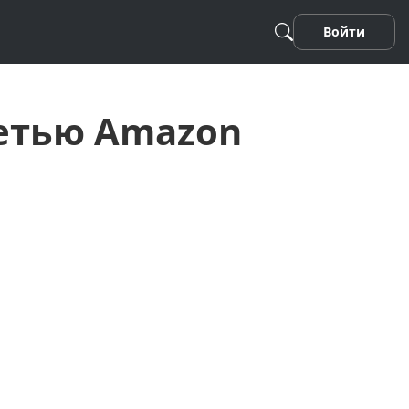
Войти
сетью Amazon
Песня
Стихотворение
Фанфики