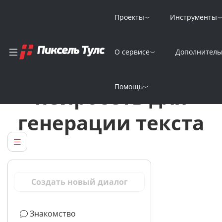
Проекты
Инструменты
О сервисе
Дополнитель
Mistral Large 2 —
Помощь
нейросеть для
генерации текста
Создать новый диалог
Знакомство