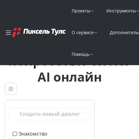
Проекты
Инструменты
О сервисе
Дополнитель
Генерация текстов
Помощь
нейросетью Writer
AI онлайн
Создать новый диалог
Знакомство