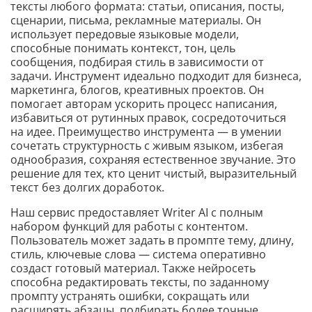
тексты любого формата: статьи, описания, посты,
сценарии, письма, рекламные материалы. Он
использует передовые языковые модели,
способные понимать контекст, тон, цель
сообщения, подбирая стиль в зависимости от
задачи. Инструмент идеально подходит для бизнеса,
маркетинга, блогов, креативных проектов. Он
помогает авторам ускорить процесс написания,
избавиться от рутинных правок, сосредоточиться
на идее. Преимущество инструмента — в умении
сочетать структурность с живым языком, избегая
однообразия, сохраняя естественное звучание. Это
решение для тех, кто ценит чистый, выразительный
текст без долгих доработок.
Наш сервис предоставляет Writer AI с полным
набором функций для работы с контентом.
Пользователь может задать в промпте тему, длину,
стиль, ключевые слова — система оперативно
создаст готовый материал. Также нейросеть
способна редактировать тексты, по заданному
промпту устранять ошибки, сокращать или
расширять абзацы, подбирать более точные