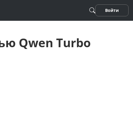
Войти
ью Qwen Turbo
Песня
Стихотворение
Фанфики