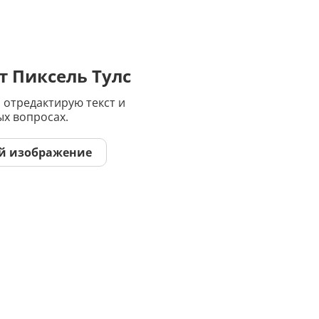
Дипломная работа
Список литературы
Конспект
т Пиксель Тулс
 отредактирую текст и
Меню
ых вопросах.
Cостав косметики
й изображение
План тренировок
Рецепт
Решение теста по фото
Информатика