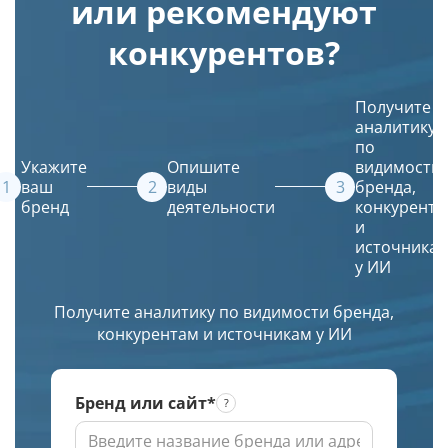
или рекомендуют
в
запросам
Leonardo
и
Яндекс
и
AI.
дату
конкурентов?
и
входит
Просто
кэша
Google.
ли
введите
страницы
Получение
ваш
описание
в
Получите
списка
сайт
и
Яндексе
аналитику
URL
в их
искусственный
по
в
источники.
интеллект
Укажите
Опишите
видимости
ТОПе
(ИИ)
ваш
виды
бренда,
бренд
деятельности
конкурента
с
создаст
и
выбором
красивое
источника
региона
и
у ИИ
по
уникальное
заданной
изображение.
Получите аналитику по видимости бренда,
глубине
конкурентам и источникам у ИИ
проверки
Бренд или сайт*