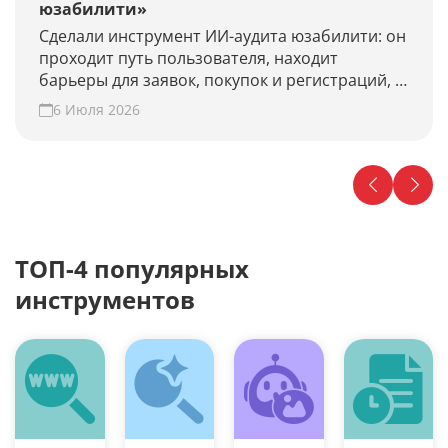
юзабилити»
Сделали инструмент ИИ-аудита юзабилити: он
проходит путь пользователя, находит
барьеры для заявок, покупок и регистраций, и
предлагает гипотезы для роста конверсии.
6 Июля 2026
Проверьте свой сайт прямо сейчас!
ТОП-4 популярных
инструментов