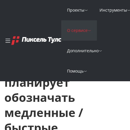
Проекты
Инструменты
Главная
Новости
О сервисе
Google Chrome планирует обозначать медленные / быстрые с
Google
Дополнительно
12 Ноября 2019
Chrome
Помощь
планирует
обозначать
медленные /
быстрые