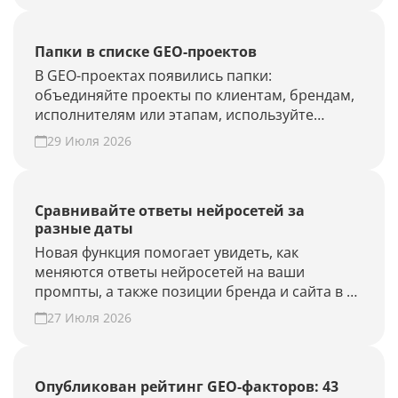
Папки в списке GEO-проектов
В GEO-проектах появились папки:
объединяйте проекты по клиентам, брендам,
исполнителям или этапам, используйте
фильтры и быстрее находите нужные.
29 Июля 2026
Наведите порядок в списке проектов.
Сравнивайте ответы нейросетей за
разные даты
Новая функция помогает увидеть, как
меняются ответы нейросетей на ваши
промпты, а также позиции бренда и сайта в AI-
выдаче.
27 Июля 2026
Опубликован рейтинг GEO-факторов: 43