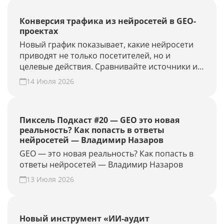
Конверсия трафика из нейросетей в GEO-
проектах
Новый график показывает, какие нейросети
приводят не только посетителей, но и
целевые действия. Сравнивайте источники и
периоды, находите точки роста. Создайте
14 Июля 2026
GEO-проект и проверьте конверсию своего
сайта из нейросетей.
Пиксель Подкаст #20 — GEO это новая
реальность? Как попасть в ответы
нейросетей — Владимир Назаров
GEO — это новая реальность? Как попасть в
ответы нейросетей — Владимир Назаров
13 Июля 2026
Новый инструмент «ИИ-аудит