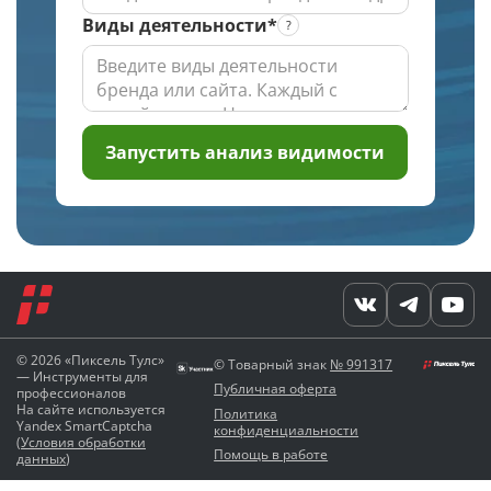
Виды деятельности*
Запустить анализ видимости
© 2026 «Пиксель Тулс»
© Товарный знак
№ 991317
— Инструменты для
Публичная оферта
профессионалов
На сайте используется
Политика
Yandex SmartCaptcha
конфиденциальности
(
Условия обработки
Помощь в работе
данных
)