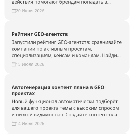
действия помогают брендам попадать в
ответы нейросетей.
20 Июля 2026
Рейтинг GEO-агентств
Запустили рейтинг GEO-агентств: сравнивайте
компании по активным проектам,
специализациям, кейсам и командам. Найдите
подрядчика для продвижения в ChatGPT,
15 Июля 2026
Алисе AI и Perplexity или добавьте своё
агентство.
Автогенерация контент-плана в GEO-
проектах
Новый функционал автоматически подберёт
для вашего проекта темы с высоким спросом
и низкой видимостью. Создайте контент-план
за несколько минут и повысьте присутствие
14 Июля 2026
вашего бренда и сайта в ответах нейросетей.