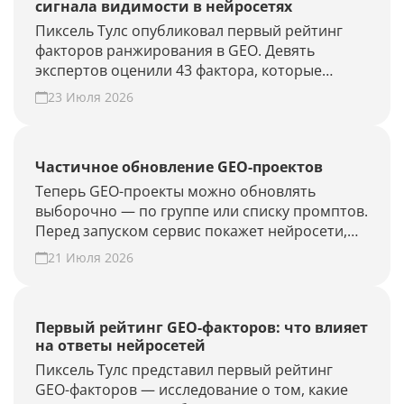
сигнала видимости в нейросетях
Пиксель Тулс опубликовал первый рейтинг
факторов ранжирования в GEO. Девять
экспертов оценили 43 фактора, которые
влияют на видимость бренда в AI-ответах.
23 Июля 2026
Частичное обновление GEO-проектов
Теперь GEO-проекты можно обновлять
выборочно — по группе или списку промптов.
Перед запуском сервис покажет нейросети,
объём проверки и расход лимитов. Проверьте
21 Июля 2026
новые запросы или результат GEO-работ без
полного апдейта.
Первый рейтинг GEO-факторов: что влияет
на ответы нейросетей
Пиксель Тулс представил первый рейтинг
GEO-факторов — исследование о том, какие