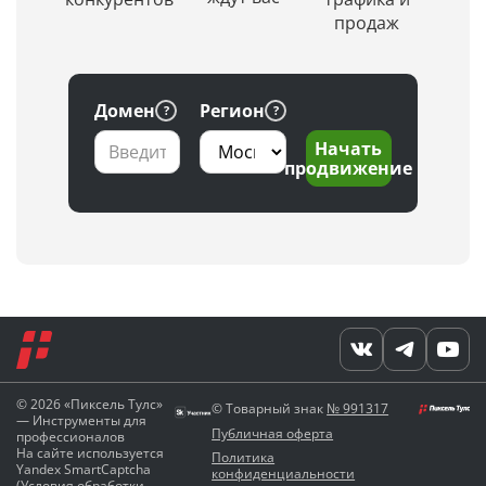
продаж
Домен
Регион
Начать
продвижение
© 2026 «Пиксель Тулс»
© Товарный знак
№ 991317
— Инструменты для
Публичная оферта
профессионалов
На сайте используется
Политика
Yandex SmartCaptcha
конфиденциальности
(
Условия обработки