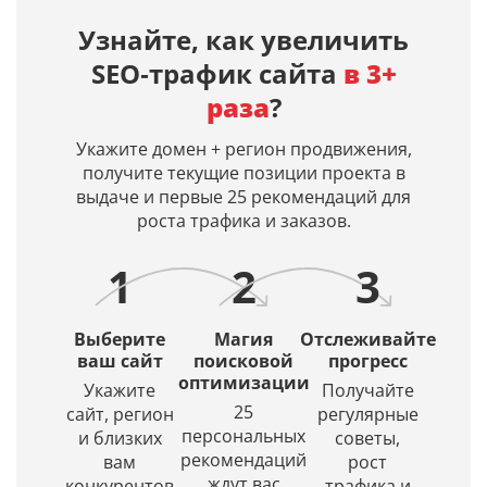
по
Overview)
нейросетями
днях,
Узнайте, как увеличить
заданным
ИИ‑ответы
Midjourney,
дату
SEO‑трафик сайта
в 3+
поисковым
по
Dall-
первой
запросам
вашим
E 3,
индексац
раза
?
в
запросам
Leonardo
и
Яндекс
и
AI.
дату
Укажите домен + регион продвижения,
и
входит
Просто
кэша
получите текущие позиции проекта в
Google.
ли
введите
страницы
выдаче и первые 25 рекомендаций для
Получение
ваш
описание
в
роста трафика и заказов.
списка
сайт
и
Яндексе
URL
в их
искусственный
1
2
3
в
источники.
интеллект
ТОПе
(ИИ)
с
создаст
Выберите
Магия
Отслеживайте
выбором
красивое
ваш сайт
поисковой
прогресс
региона
оптимизации
и
Укажите
Получайте
по
уникальное
25
сайт, регион
регулярные
заданной
изображение.
персональных
и близких
советы,
глубине
рекомендаций
вам
рост
проверки
ждут вас
конкурентов
трафика и