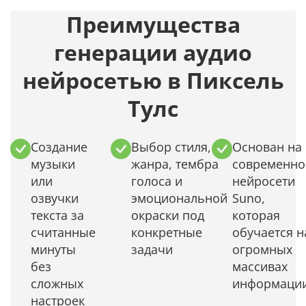
Преимущества
генерации аудио
нейросетью в Пиксель
Тулс
Создание
Выбор стиля,
Основан на
музыки
жанра, тембра
современно
или
голоса и
нейросети
озвучки
эмоциональной
Suno,
текста за
окраски под
которая
считанные
конкретные
обучается н
минуты
задачи
огромных
без
массивах
сложных
информаци
настроек