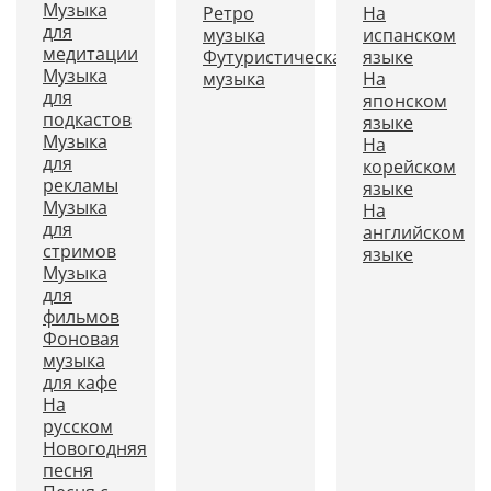
Музыка
Ретро
На
для
музыка
испанском
медитации
Футуристическая
языке
Музыка
музыка
На
для
японском
подкастов
языке
Музыка
На
для
корейском
рекламы
языке
Музыка
На
для
английском
стримов
языке
Музыка
для
фильмов
Фоновая
музыка
для кафе
На
русском
Новогодняя
песня