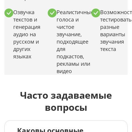
Озвучка
Реалистичные
Возможност
текстов и
голоса и
тестировать
генерация
чистое
разные
аудио на
звучание,
варианты
русском и
подходящее
звучания
других
для
текста
языках
подкастов,
рекламы или
видео
Часто задаваемые
вопросы
Каковы основные