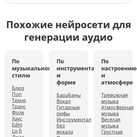
Похожие нейросети для
генерации аудио
По
По
По
музыкальному
инструментам
настроению
стилю
и
и
форме
атмосфере
Блюз
Поп
Барабаны
Тревожная
Техно
Вокал
музыка
Транс
Гитарные
Атмосферная
Фолк
рифы
музыка
Хаус
Инструментал
Весёлая
Edm
без
музыка
Lo-fi
вокала
Грустная