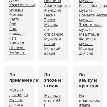
Джаз
Пианино
музыка
Классическая
Аранжировка
Расслабляюща
музыка
Мелодия
музыка
Металл
Песня
Романтическа
Регги
Треки
музыка
Рок
Музыка
Энергичная
Рок-
по
музыка
баллады
описанию
Медитации
Рэп
Мужской
Фоновая
Хип-хоп
вокал
музыка
Шансон
Женский
Музыка
Эмбиент
вокал
для сна
По
По
По
применению
эпохе и
языку и
стилю
культуре
Музыка
для видео
Музыка в
На
Музыка
стиле 90-
индийском
для игр
х
языке