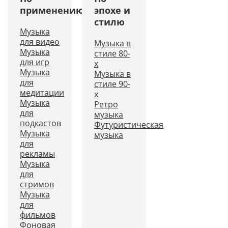
применению
эпохе и
стилю
Музыка
для видео
Музыка в
Музыка
стиле 80-
для игр
х
Музыка
Музыка в
для
стиле 90-
медитации
х
Музыка
Ретро
для
музыка
подкастов
Футуристическая
Музыка
музыка
для
рекламы
Музыка
для
стримов
Музыка
для
фильмов
Фоновая