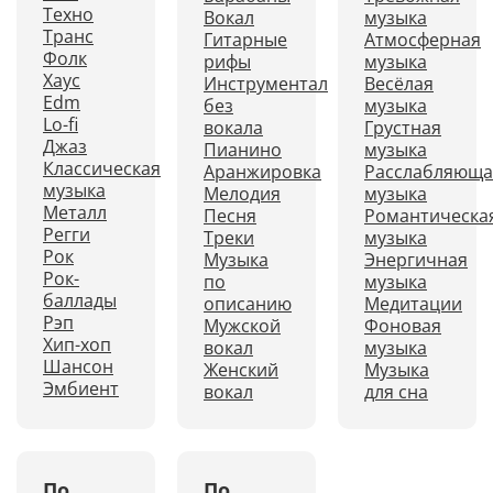
Техно
Вокал
музыка
Транс
Гитарные
Атмосферная
Фолк
рифы
музыка
Хаус
Инструментал
Весёлая
Edm
без
музыка
Lo-fi
вокала
Грустная
Джаз
Пианино
музыка
Классическая
Аранжировка
Расслабляюща
музыка
Мелодия
музыка
Металл
Песня
Романтическа
Регги
Треки
музыка
Рок
Музыка
Энергичная
Рок-
по
музыка
баллады
описанию
Медитации
Рэп
Мужской
Фоновая
Хип-хоп
вокал
музыка
Шансон
Женский
Музыка
Эмбиент
вокал
для сна
По
По