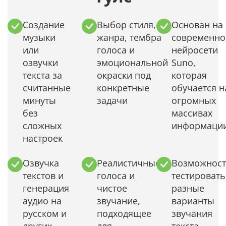
Создание
Выбор стиля,
Основан на
музыки
жанра, тембра
современно
или
голоса и
нейросети
озвучки
эмоциональной
Suno,
текста за
окраски под
которая
считанные
конкретные
обучается н
минуты
задачи
огромных
без
массивах
сложных
информаци
настроек
Озвучка
Реалистичные
Возможност
текстов и
голоса и
тестировать
генерация
чистое
разные
аудио на
звучание,
варианты
русском и
подходящее
звучания