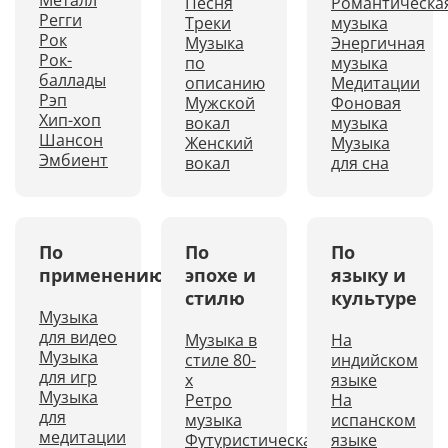
Металл
Песня
Романтическа
Регги
Треки
музыка
Рок
Музыка
Энергичная
Рок-
по
музыка
баллады
описанию
Медитации
Рэп
Мужской
Фоновая
Хип-хоп
вокал
музыка
Шансон
Женский
Музыка
Эмбиент
вокал
для сна
По
По
По
применению
эпохе и
языку и
стилю
культуре
Музыка
для видео
Музыка в
На
Музыка
стиле 80-
индийском
для игр
х
языке
Музыка
Ретро
На
для
музыка
испанском
медитации
Футуристическая
языке