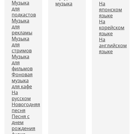
Музыка
музыка
На
для
японском
подкастов
языке
Музыка
На
для
корейском
рекламы
языке
Музыка
На
для
английском
стримов
языке
Музыка
для
фильмов
Фоновая
музыка
для кафе
На
русском
Новогодняя
песня
Песня с
днем
рождения