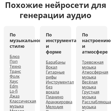
Похожие нейросети для
генерации аудио
По
По
По
музыкальному
инструментам
настроению
стилю
и
и
форме
атмосфере
Блюз
Поп
Барабаны
Тревожная
Техно
Вокал
музыка
Транс
Гитарные
Атмосферная
Фолк
рифы
музыка
Хаус
Инструментал
Весёлая
Edm
без
музыка
Lo-fi
вокала
Грустная
Джаз
Пианино
музыка
Классическая
Аранжировка
Расслабляюща
музыка
Мелодия
музыка