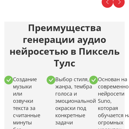
Преимущества
генерации аудио
нейросетью в Пиксель
Тулс
Создание
Выбор стиля,
Основан на
музыки
жанра, тембра
современно
или
голоса и
нейросети
озвучки
эмоциональной
Suno,
текста за
окраски под
которая
считанные
конкретные
обучается н
минуты
задачи
огромных