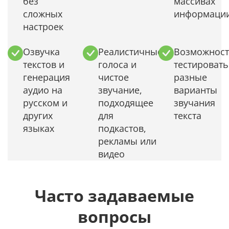
без
массивах
сложных
информаци
настроек
Озвучка
Реалистичные
Возможност
текстов и
голоса и
тестировать
генерация
чистое
разные
аудио на
звучание,
варианты
русском и
подходящее
звучания
других
для
текста
языках
подкастов,
рекламы или
видео
Часто задаваемые
вопросы