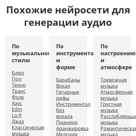
Похожие нейросети для
генерации аудио
По
По
По
музыкальному
инструментам
настроению
стилю
и
и
форме
атмосфере
Блюз
Поп
Барабаны
Тревожная
Техно
Вокал
музыка
Транс
Гитарные
Атмосферная
Фолк
рифы
музыка
Хаус
Инструментал
Грустная
Edm
без
музыка
Lo-fi
вокала
Расслабляюща
Джаз
Пианино
музыка
Классическая
Аранжировка
Романтическа
музыка
Мелодия
музыка