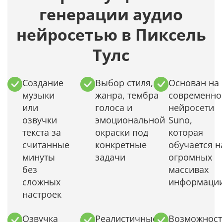
генерации аудио
нейросетью в Пиксель
Тулс
Создание
Выбор стиля,
Основан на
музыки
жанра, тембра
современно
или
голоса и
нейросети
озвучки
эмоциональной
Suno,
текста за
окраски под
которая
считанные
конкретные
обучается н
минуты
задачи
огромных
без
массивах
сложных
информаци
настроек
Озвучка
Реалистичные
Возможност