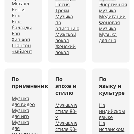
Металл
Песня
Энергичная
Регги
Треки
музыка
Рок
Музыка
Медитации
Рок-
по
Фоновая
баллады
описанию
музыка
Рэп
Мужской
Музыка
Хип-хоп
вокал
для сна
Шансон
Женский
Эмбиент
вокал
По
По
По
применению
эпохе и
языку и
стилю
культуре
Музыка
для видео
Музыка в
На
Музыка
стиле 80-
индийском
для игр
х
языке
Музыка
Музыка в
На
для
стиле 90-
испанском