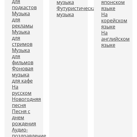
для
музыка
японском
подкастов
Футуристическая
языке
Музыка
музыка
На
для
корейском
рекламы
языке
Музыка
На
для
английском
стримов
языке
Музыка
для
фильмов
Фоновая
музыка
для кафе
На
русском
Новогодняя
песня
Песня с
днем
рождения
Аудио-
поздравление