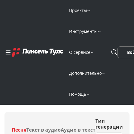
Проекты
Инструменты
Генерация
О сервисе
Во
атмосферной
музыки
Дополнительно
нейросетью
Помощь
Тип
генерации
Песня
Текст в аудио
Аудио в текст