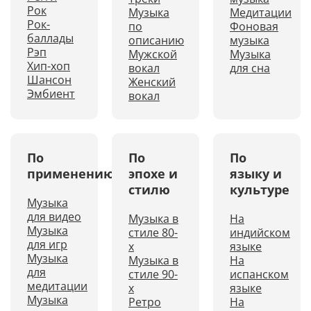
Рок
Музыка
Медитации
Рок-
по
Фоновая
баллады
описанию
музыка
Рэп
Мужской
Музыка
Хип-хоп
вокал
для сна
Шансон
Женский
Эмбиент
вокал
По
По
По
применению
эпохе и
языку и
стилю
культуре
Музыка
для видео
Музыка в
На
Музыка
стиле 80-
индийском
для игр
х
языке
Музыка
Музыка в
На
для
стиле 90-
испанском
медитации
х
языке
Музыка
Ретро
На