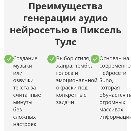
Преимущества
генерации аудио
нейросетью в Пиксель
Тулс
Создание
Выбор стиля,
Основан на
музыки
жанра, тембра
современно
или
голоса и
нейросети
озвучки
эмоциональной
Suno,
текста за
окраски под
которая
считанные
конкретные
обучается н
минуты
задачи
огромных
без
массивах
сложных
информаци
настроек