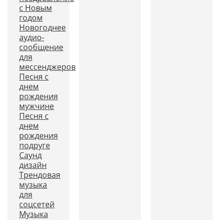
с Новым
годом
Новогоднее
аудио-
сообщение
для
мессенджеров
Песня с
днем
рождения
мужчине
Песня с
днем
рождения
подруге
Саунд
дизайн
Трендовая
музыка
для
соцсетей
Музыка