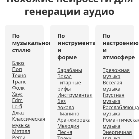
генерации аудио
По
По
По
музыкальному
инструментам
настроению
стилю
и
и
форме
атмосфере
Блюз
Поп
Барабаны
Тревожная
Техно
Вокал
музыка
Транс
Гитарные
Весёлая
Фолк
рифы
музыка
Хаус
Инструментал
Грустная
Edm
без
музыка
Lo-fi
вокала
Расслабляюща
Джаз
Пианино
музыка
Классическая
Аранжировка
Романтическа
музыка
Мелодия
музыка
Металл
Песня
Энергичная
Регги
Треки
музыка