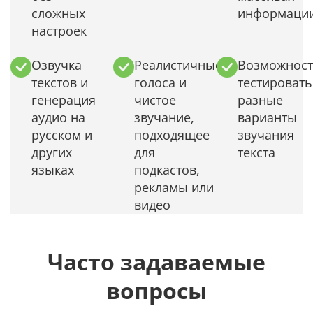
сложных
информаци
настроек
Озвучка
Реалистичные
Возможност
текстов и
голоса и
тестировать
генерация
чистое
разные
аудио на
звучание,
варианты
русском и
подходящее
звучания
других
для
текста
языках
подкастов,
рекламы или
видео
Часто задаваемые
вопросы