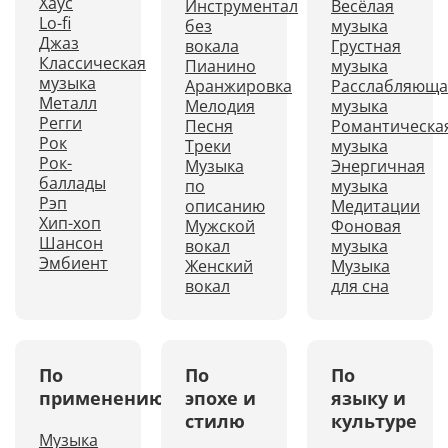
Хаус
Инструментал
Весёлая
Lo-fi
без
музыка
Джаз
вокала
Грустная
Классическая
Пианино
музыка
музыка
Аранжировка
Расслабляюща
Металл
Мелодия
музыка
Регги
Песня
Романтическа
Рок
Треки
музыка
Рок-
Музыка
Энергичная
баллады
по
музыка
Рэп
описанию
Медитации
Хип-хоп
Мужской
Фоновая
Шансон
вокал
музыка
Эмбиент
Женский
Музыка
вокал
для сна
По
По
По
применению
эпохе и
языку и
стилю
культуре
Музыка