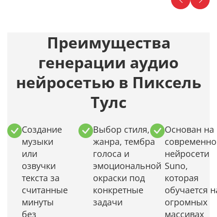
Преимущества
генерации аудио
нейросетью в Пиксель
Тулс
Создание
Выбор стиля,
Основан на
музыки
жанра, тембра
современно
или
голоса и
нейросети
озвучки
эмоциональной
Suno,
текста за
окраски под
которая
считанные
конкретные
обучается н
минуты
задачи
огромных
без
массивах