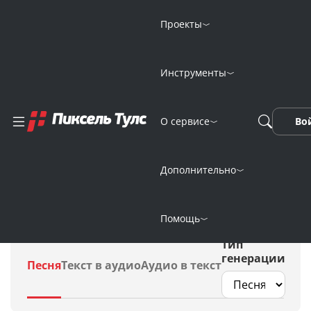
Проекты
Инструменты
Генерация электро-
О сервисе
Во
музыки (EDM)
нейросетью
Дополнительно
Помощь
Тип
генерации
Песня
Текст в аудио
Аудио в текст