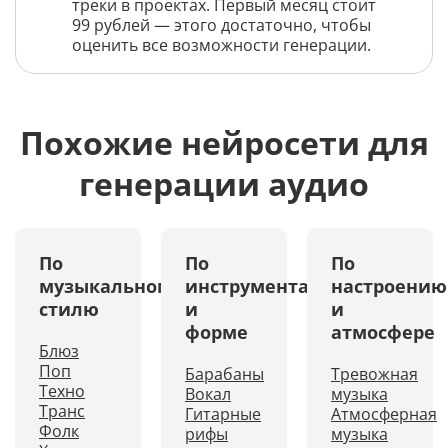
треки в проектах. Первый месяц стоит
99 рублей — этого достаточно, чтобы
оценить все возможности генерации.
Похожие нейросети для
генерации аудио
По
По
По
музыкальному
инструментам
настроению
стилю
и
и
форме
атмосфере
Блюз
Поп
Барабаны
Тревожная
Техно
Вокал
музыка
Транс
Гитарные
Атмосферная
Фолк
рифы
музыка