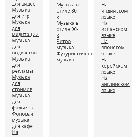
для видео
Музыка в
На
Музыка
стиле 80-
индийском
для игр
х
языке
Музыка
Музыка в
На
для
стиле 90-
испанском
медитации
х
языке
Музыка
Ретро
На
для
музыка
японском
подкастов
Футуристическая
языке
Музыка
музыка
На
для
корейском
рекламы
языке
Музыка
На
для
английском
стримов
языке
Музыка
для
фильмов
Фоновая
музыка
для кафе
На