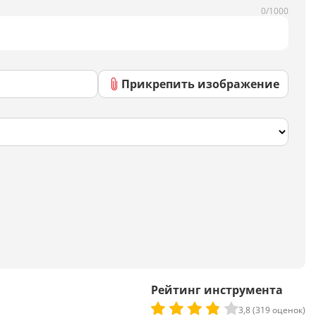
Скрипты
0/1000
Генератор html-кода
Прикрепить изображение
Редактирование
Разбить текст
Сравнить два текста
Должностная инструкция
Регламенты
Вакансия
Бизнес-процессы
Рейтинг инструмента
Инструкция
3,8 (319 оценок)