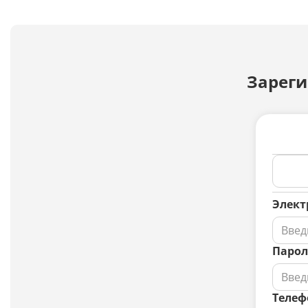
Зареги
Элект
Парол
Телеф