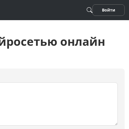
Войти
йросетью онлайн
Песня
Стихотворение
Фанфики