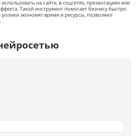
Распознать текст с картинки
использовать на сайте, в соцсетях, презентациях или
ффекта. Такой инструмент помогает бизнесу быстро
Проанализировать изображение
 ролики экономят время и ресурсы, позволяют
.
Описать внешность человека на фото
Определить шрифт по фото
нейросетью
Найти место по фото
Перевести текст с фото
Определить птицу по фото
Определить гриб по фото
Определение типа лица по фото
Тест
Курсовая