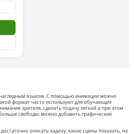
Анализ таблиц
Сравнительный анализ
Анализ диаграммы
Идеи для рисования
Идеи для фэнтези
Идеи
Определить болезнь растения по фото
 наглядным языком. С помощью анимации можно
Описать картинку
 Такой формат часто используют для обучающих
имание зрителя, сделать подачу лёгкой и при этом
Распознать рукописный текст
т больше свободы: можно добавить графические
Определить объект на фото
остаточно описать задачу: какие сцены показать, на