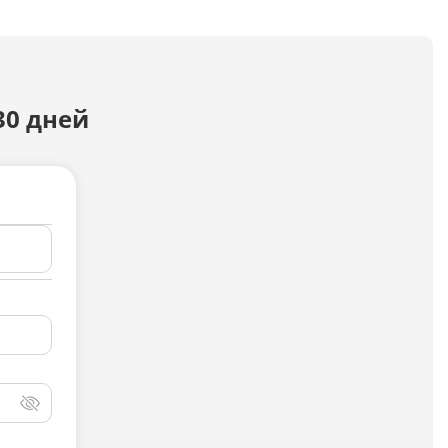
Досудебная претензия
Описание видео
30 дней
Выступление
Описание компании
Объявление для авито
Анализ данных
Анализ научных статей
Анализ произведения
Анализ сайта