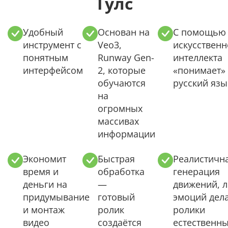
Тулс
Удобный
Основан на
С помощью
инструмент с
Veo3,
искусственн
понятным
Runway Gen-
интеллекта
интерфейсом
2, которые
«понимает»
обучаются
русский язы
на
огромных
массивах
информации
Экономит
Быстрая
Реалистичн
время и
обработка
генерация
деньги на
—
движений, л
придумывание
готовый
эмоций дел
и монтаж
ролик
ролики
видео
создаётся
естественн