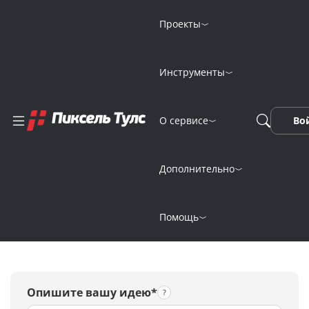
Проекты
Инструменты
Добавить человека
О сервисе
Во
на видео с
помощью
Дополнительно
нейросети
Помощь
Опишите вашу идею*