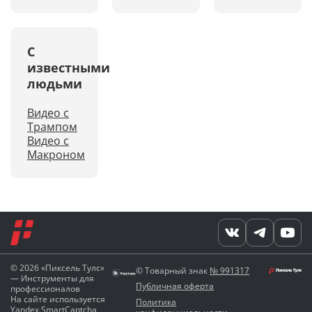
С
известными
людьми
Видео с
Трампом
Видео с
Макроном
© 2026 «Пиксель Тулс»
© Товарный знак
№ 991317
— Инструменты для
Публичная оферта
профессионалов
На сайте используется
Политика
Yandex SmartCaptcha