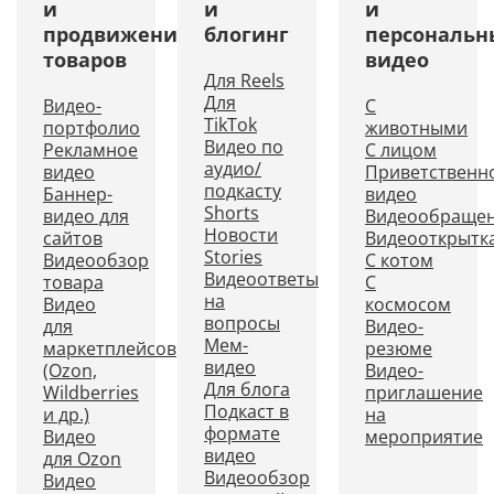
и
и
и
продвижение
блогинг
персональн
товаров
видео
Для Reels
Для
Видео-
С
TikTok
портфолио
животными
Видео по
Рекламное
С лицом
аудио/
видео
Приветственн
подкасту
Баннер-
видео
Shorts
видео для
Видеообраще
Новости
сайтов
Видеооткрытк
Stories
Видеообзор
С котом
Видеоответы
товара
С
на
Видео
космосом
вопросы
для
Видео-
Мем-
маркетплейсов
резюме
видео
(Ozon,
Видео-
Для блога
Wildberries
приглашение
Подкаст в
и др.)
на
формате
Видео
мероприятие
видео
для Ozon
Видеообзор
Видео