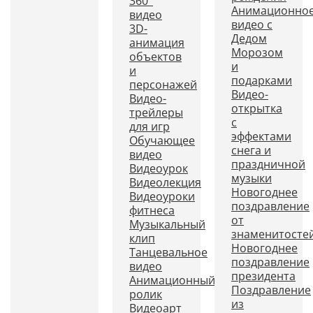
360°
Анимационно
видео
видео с
3D-
Дедом
анимация
Морозом
объектов
и
и
подарками
персонажей
Видео-
Видео-
открытка
трейлеры
с
для игр
эффектами
Обучающее
снега и
видео
праздничной
Видеоурок
музыки
Видеолекция
Новогоднее
Видеоуроки
поздравление
фитнеса
от
Музыкальный
знаменитосте
клип
Новогоднее
Танцевальное
поздравление
видео
президента
Анимационный
Поздравление
ролик
из
Видеоарт