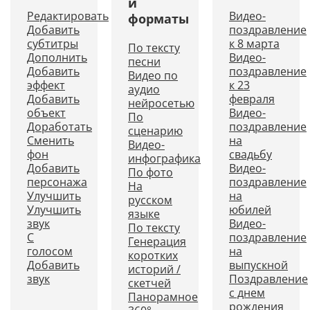
и
Редактировать
Видео-
форматы
Добавить
поздравление
субтитры
к 8 марта
По тексту
Дополнить
Видео-
песни
Добавить
поздравление
Видео по
эффект
к 23
аудио
Добавить
февраля
нейросетью
объект
Видео-
По
Доработать
поздравление
сценарию
Сменить
на
Видео-
фон
свадьбу
инфографика
Добавить
Видео-
По фото
персонажа
поздравление
На
Улучшить
на
русском
Улучшить
юбилей
языке
звук
Видео-
По тексту
С
поздравление
Генерация
голосом
на
коротких
Добавить
выпускной
историй /
звук
Поздравление
скетчей
с днем
Панорамное
рождения