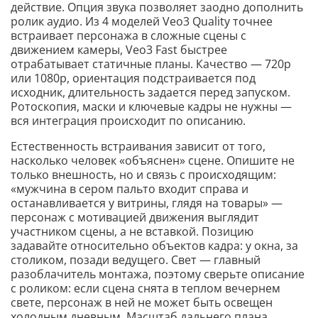
действие. Опция звука позволяет заодно дополнить
ролик аудио. Из 4 моделей Veo3 Quality точнее
встраивает персонажа в сложные сцены с
движением камеры, Veo3 Fast быстрее
отрабатывает статичные планы. Качество — 720p
или 1080p, ориентация подстраивается под
исходник, длительность задается перед запуском.
Ротоскопия, маски и ключевые кадры не нужны —
вся интеграция происходит по описанию.
Естественность встраивания зависит от того,
насколько человек «объяснен» сцене. Опишите не
только внешность, но и связь с происходящим:
«мужчина в сером пальто входит справа и
останавливается у витрины, глядя на товары» —
персонаж с мотивацией движения выглядит
участником сцены, а не вставкой. Позицию
задавайте относительно объектов кадра: у окна, за
столиком, позади ведущего. Свет — главный
разоблачитель монтажа, поэтому сверьте описание
с роликом: если сцена снята в теплом вечернем
свете, персонаж в ней не может быть освещен
холодным дневным. Масштаб дальнего плана