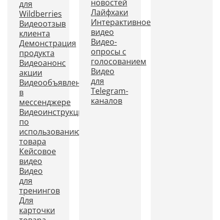
новостей
для
Лайфхаки
Wildberries
Интерактивное
Видеоотзыв
видео
клиента
Видео-
Демонстрация
опросы с
продукта
голосованием
Видеоанонс
Видео
акции
для
Видеообъявление
Telegram-
в
каналов
мессенджере
Видеоинструкция
по
использованию
товара
Кейсовое
видео
Видео
для
тренингов
Для
карточки