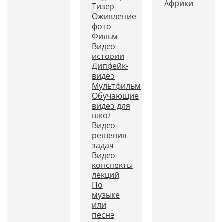
Африки
Тизер
Оживление
фото
Фильм
Видео-
истории
Дипфейк-
видео
Мультфильм
Обучающие
видео для
школ
Видео-
решения
задач
Видео-
конспекты
лекций
По
музыке
или
песне