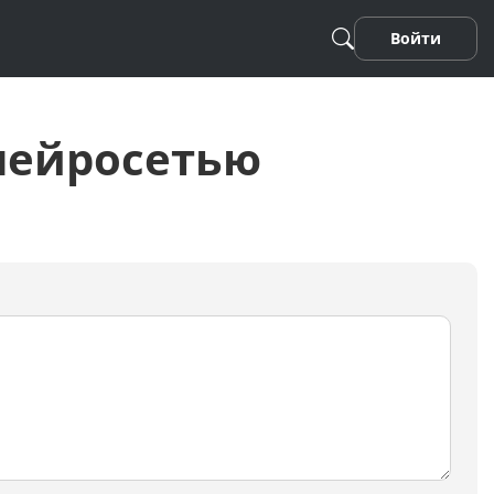
Войти
 нейросетью
Песня
Стихотворение
Фанфики