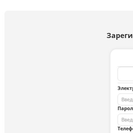
Зареги
Элект
Парол
Телеф