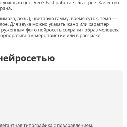
Распознать текст с картинки
 сложных сцен, Veo3 Fast работает быстрее. Качество
рана.
Проанализировать изображение
мимоза, розы), цветовую гамму, время суток, темп —
Описать внешность человека на фото
ое. Для звука можно указать жанр или характер
груженным фото нейросеть сохранит образ человека
Определить шрифт по фото
 корпоративном мероприятии или в рассылке.
Найти место по фото
нейросетью
Перевести текст с фото
Определить птицу по фото
Определить гриб по фото
Определение типа лица по фото
Тест
Курсовая
элегантная типографика с поздравлением,