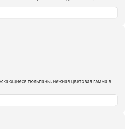
Дипломная работа
Список литературы
Конспект
Меню
Cостав косметики
План тренировок
Рецепт
ускающиеся тюльпаны, нежная цветовая гамма в
Решение теста по фото
Информатика