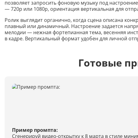
позволяет запросить фоновую музыку под настроение. 
— 720p или 1080p, ориентация вертикальная для отпра
Ролик выглядит органично, когда сцена описана конкр
плавный или динамичный. Настроение задается напрям
мелодии — нежная фортепианная тема, весенняя инст
в кадре. Вертикальный формат удобен для личной от
Готовые п
Пример промпта:
Сгенерируй видео-открытку к 8 марта в стиле мин