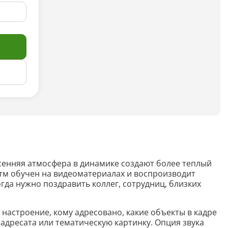
Анализ таблиц
Сравнительный анализ
Анализ диаграммы
Идеи для рисования
Идеи для фэнтези
Идеи
Определить болезнь растения по фото
есенняя атмосфера в динамике создают более теплый
Описать картинку
итм обучен на видеоматериалах и воспроизводит
да нужно поздравить коллег, сотрудниц, близких
Распознать рукописный текст
Определить объект на фото
 настроение, кому адресовано, какие объекты в кадре
адресата или тематическую картинку. Опция звука