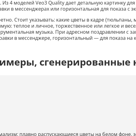
Из 4 моделей Veo3 Quality дает детальную картинку для
вки в мессенджерах или горизонтальная для показа с эк
етно. Стоит указывать: какие цветы в кадре (тюльпаны, 
ую: теплое и личное, торжественное или легкое и весел
рументальная музыка. При адресном поздравлении с за
правки в мессенджере, горизонтальный — для показа на
римеры, сгенерированные 
имализм: плавно распускающиеся цветы на белом фоне, 