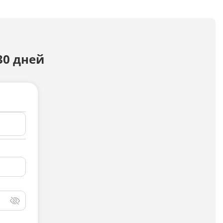
Досудебная претензия
Описание видео
30 дней
Выступление
Описание компании
Объявление для авито
Анализ данных
Анализ научных статей
Анализ произведения
Анализ сайта