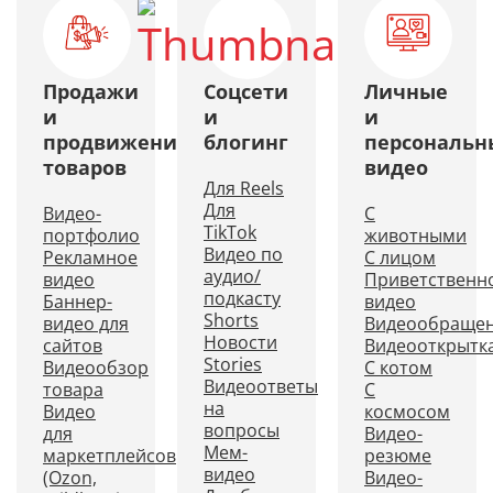
Продажи
Соцсети
Личные
и
и
и
продвижение
блогинг
персональн
товаров
видео
Для Reels
Для
Видео-
С
TikTok
портфолио
животными
Видео по
Рекламное
С лицом
аудио/
видео
Приветственн
подкасту
Баннер-
видео
Shorts
видео для
Видеообраще
Новости
сайтов
Видеооткрытк
Stories
Видеообзор
С котом
Видеоответы
товара
С
на
Видео
космосом
вопросы
для
Видео-
Мем-
маркетплейсов
резюме
видео
(Ozon,
Видео-