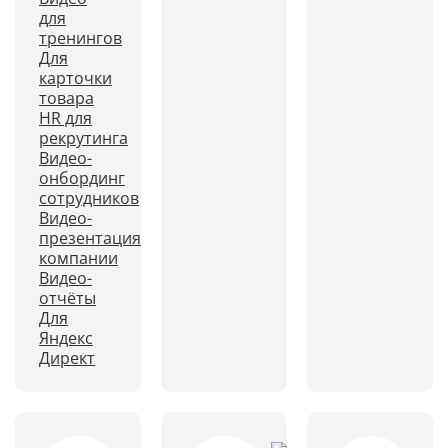
для
тренингов
Для
карточки
товара
HR для
рекрутинга
Видео-
онбординг
сотрудников
Видео-
презентация
компании
Видео-
отчёты
Для
Яндекс
Директ