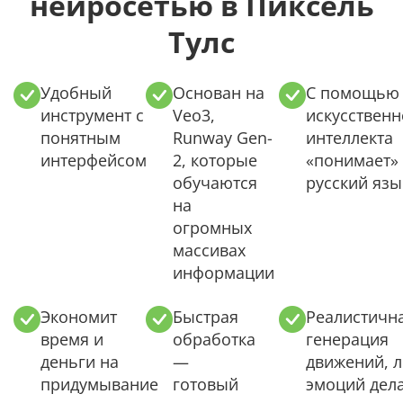
нейросетью в Пиксель
Тулс
Удобный
Основан на
С помощью
инструмент с
Veo3,
искусственн
понятным
Runway Gen-
интеллекта
интерфейсом
2, которые
«понимает»
обучаются
русский язы
на
огромных
массивах
информации
Экономит
Быстрая
Реалистичн
время и
обработка
генерация
деньги на
—
движений, л
придумывание
готовый
эмоций дел