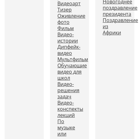
Новогоднее
Видеоарт
поздравление
Тизер
президента
Оживление
Поздравление
фото
из
Фильм
Африки
Видео-
истории
Дипфейк-
видео
Мультфильм
Обучающие
видео для
школ
Видео-
решения
задач
Видео-
конспекты
лекций
По
музыке
или