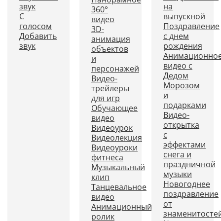
звук
на
360°
С
выпускной
видео
голосом
Поздравление
3D-
Добавить
с днем
анимация
звук
рождения
объектов
Анимационно
и
видео с
персонажей
Дедом
Видео-
Морозом
трейлеры
и
для игр
подарками
Обучающее
Видео-
видео
открытка
Видеоурок
с
Видеолекция
эффектами
Видеоуроки
снега и
фитнеса
праздничной
Музыкальный
музыки
клип
Новогоднее
Танцевальное
поздравление
видео
от
Анимационный
знаменитосте
ролик