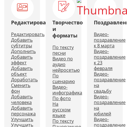
Редактирование
Творчество
Поздравлен
и
Редактировать
Видео-
форматы
Добавить
поздравление
субтитры
к 8 марта
По тексту
Дополнить
Видео-
песни
Добавить
поздравление
Видео по
эффект
к 23
аудио
Добавить
февраля
нейросетью
объект
Видео-
По
Доработать
поздравление
сценарию
Сменить
на
Видео-
фон
свадьбу
инфографика
Добавить
Видео-
По фото
человека
поздравление
На
Добавить
на
русском
персонажа
юбилей
языке
Улучшить
Видео-
По тексту
Улучшить
поздравление
Панорамное