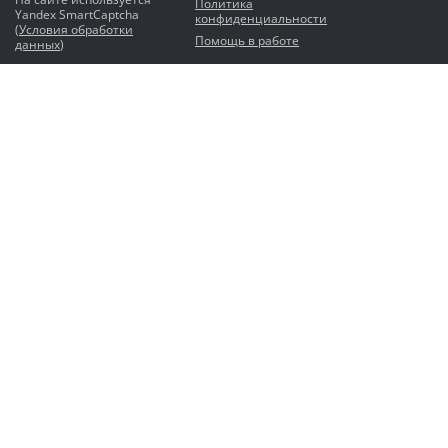
Политика
Yandex SmartCaptcha
конфиденциальности
(
Условия обработки
Помощь в работе
данных
)