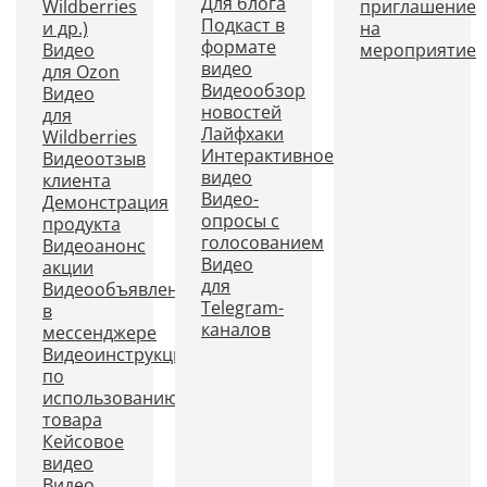
Для блога
Wildberries
приглашение
Подкаст в
и др.)
на
формате
Видео
мероприятие
видео
для Ozon
Видеообзор
Видео
новостей
для
Лайфхаки
Wildberries
Интерактивное
Видеоотзыв
видео
клиента
Видео-
Демонстрация
опросы с
продукта
голосованием
Видеоанонс
Видео
акции
для
Видеообъявление
Telegram-
в
каналов
мессенджере
Видеоинструкция
по
использованию
товара
Кейсовое
видео
Видео