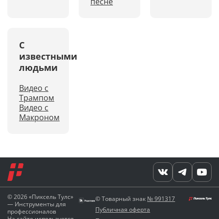
песне
С
известными
людьми
Видео с
Трампом
Видео с
Макроном
© 2026 «Пиксель Тулс»
© Товарный знак
№ 991317
— Инструменты для
Публичная оферта
профессионалов
На сайте используется