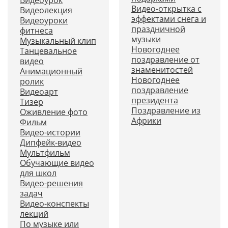
Видеоурок
Видео-открытка с
Видеолекция
эффектами снега и
Видеоуроки
праздничной
фитнеса
музыки
Музыкальный клип
Новогоднее
Танцевальное
поздравление от
видео
знаменитостей
Анимационный
Новогоднее
ролик
поздравление
Видеоарт
президента
Тизер
Поздравление из
Оживление фото
Африки
Фильм
Видео-истории
Дипфейк-видео
Мультфильм
Обучающие видео
для школ
Видео-решения
задач
Видео-конспекты
лекций
По музыке или