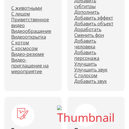
Добавить
субтитры
С животными
Дополнить
С лицом
Добавить эффект
Приветственное
Добавить объект
видео
Доработать
Видеообращение
Сменить фон
Видеооткрытка
Добавить
С котом
человека
С космосом
Добавить
Видео-резюме
персонажа
Видео-
Улучшить
приглашение на
Улучшить звук
мероприятие
С голосом
Добавить звук