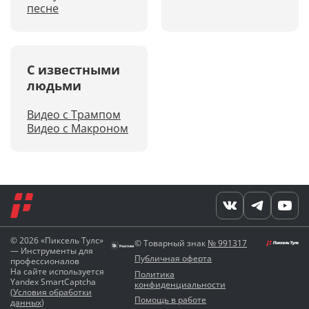
песне
С известными
людьми
Видео с Трампом
Видео с Макроном
© 2026 «Пиксель Тулс»
© Товарный знак
№ 991317
— Инструменты для
Публичная оферта
профессионалов
На сайте используется
Политика
Yandex SmartCaptcha
конфиденциальности
(
Условия обработки
Помощь в работе
данных
)