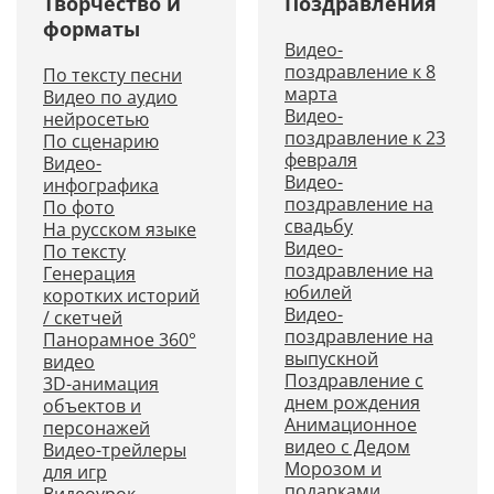
Творчество и
Поздравления
форматы
Видео-
поздравление к 8
По тексту песни
марта
Видео по аудио
Видео-
нейросетью
поздравление к 23
По сценарию
февраля
Видео-
Видео-
инфографика
поздравление на
По фото
свадьбу
На русском языке
Видео-
По тексту
поздравление на
Генерация
юбилей
коротких историй
Видео-
/ скетчей
поздравление на
Панорамное 360°
выпускной
видео
Поздравление с
3D-анимация
днем рождения
объектов и
Анимационное
персонажей
видео с Дедом
Видео-трейлеры
Морозом и
для игр
подарками