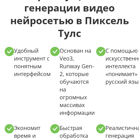
генерации видео
нейросетью в Пиксель
Тулс
Удобный
Основан на
С помощью
инструмент с
Veo3,
искусственн
понятным
Runway Gen-
интеллекта
интерфейсом
2, которые
«понимает»
обучаются
русский язы
на
огромных
массивах
информации
Экономит
Быстрая
Реалистичн
время и
обработка
генерация