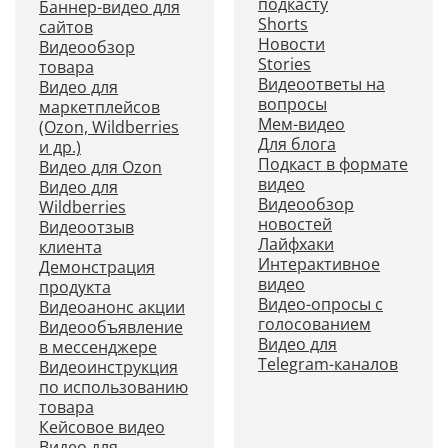
подкасту
Баннер-видео для
Shorts
сайтов
Новости
Видеообзор
Stories
товара
Видеоответы на
Видео для
вопросы
маркетплейсов
Мем-видео
(Ozon, Wildberries
Для блога
и др.)
Подкаст в формате
Видео для Ozon
видео
Видео для
Видеообзор
Wildberries
новостей
Видеоотзыв
Лайфхаки
клиента
Интерактивное
Демонстрация
видео
продукта
Видео-опросы с
Видеоанонс акции
голосованием
Видеообъявление
Видео для
в мессенджере
Telegram-каналов
Видеоинструкция
по использованию
товара
Кейсовое видео
Видео для