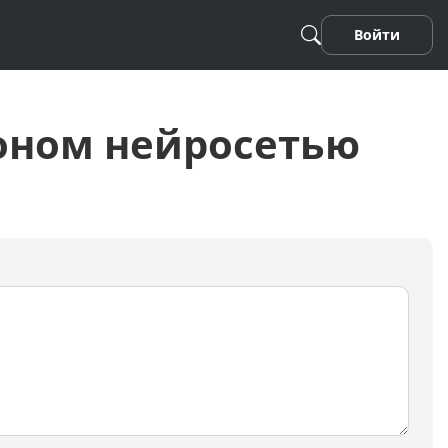
Войти
оном нейросетью
Песня
Стихотворение
Фанфики