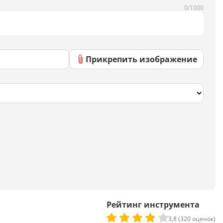
Скрипты
0/1000
Генератор html-кода
Прикрепить изображение
Редактирование
Разбить текст
Сравнить два текста
Должностная инструкция
Регламенты
Вакансия
Бизнес-процессы
Рейтинг инструмента
Инструкция
3,8 (320 оценок)