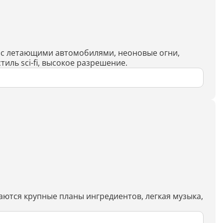
Генерация контента с помощью
нейросети
а с летающими автомобилями, неоновые огни,
ль sci-fi, высокое разрешение.
аются крупные планы ингредиентов, легкая музыка,