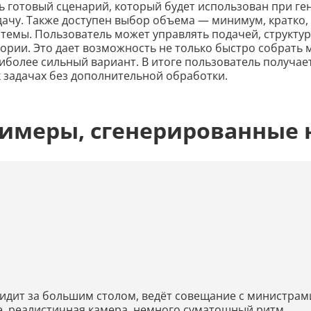
ь готовый сценарий, который будет использован при ге
адачу. Также доступен выбор объема — минимум, кратк
 темы. Пользователь может управлять подачей, структу
рии. Это дает возможность не только быстро собрать м
иболее сильный вариант. В итоге пользователь получае
х задачах без дополнительной обработки.
римеры, сгенерированные 
дит за большим столом, ведёт совещание с министрами
е, реалистичная камера, немного суматошный ритм.