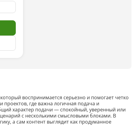
Анализ таблиц
Сравнительный анализ
Анализ диаграммы
Идеи для рисования
Идеи для фэнтези
Идеи
Определить болезнь растения по фото
 который воспринимается серьезно и помогает четко
Описать картинку
и проектов, где важна логичная подача и
общий характер подачи — спокойный, уверенный или
Распознать рукописный текст
сценарий с несколькими смысловыми блоками. В
ику, а сам контент выглядит как продуманное
Определить объект на фото