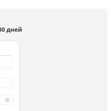
Досудебная претензия
Описание видео
30 дней
Выступление
Описание компании
Объявление для авито
Анализ данных
Анализ научных статей
Анализ произведения
Анализ сайта