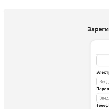
Зареги
Элект
Парол
Телеф