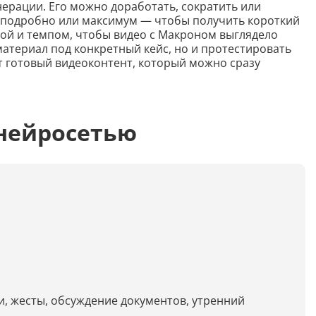
Распознать текст с картинки
нерации. Его можно доработать, сократить или
о, подробно или максимум — чтобы получить короткий
Проанализировать изображение
рой и темпом, чтобы видео с Макроном выглядело
атериал под конкретный кейс, но и протестировать
Описать внешность человека на фото
т готовый видеоконтент, который можно сразу
Определить шрифт по фото
Найти место по фото
нейросетью
Перевести текст с фото
Определить птицу по фото
Определить гриб по фото
Определение типа лица по фото
Тест
Курсовая
, жесты, обсуждение документов, утренний