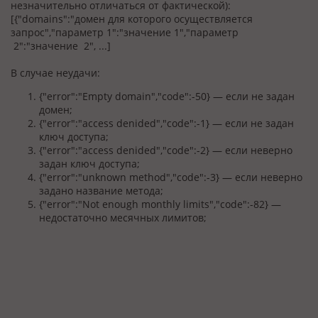
незначительно отличаться от фактической):
[{"domains":"домен для которого осуществляется
запрос","параметр 1":"значение 1","параметр
2":"значение 2", ...]
В случае неудачи:
{"error":"Empty domain","code":-50} — если не задан
домен;
{"error":"access denided","code":-1} — если не задан
ключ доступа;
{"error":"access denided","code":-2} — если неверно
задан ключ доступа;
{"error":"unknown method","code":-3} — если неверно
задано название метода;
{"error":"Not enough monthly limits","code":-82} —
недостаточно месячных лимитов;