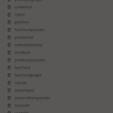
unikalnost
intent
getlimits
fastcheckyoutube
poiskzerkal
indexeddomains
struktura
podskazkiyoutube
fastcheck
fastcheckgoogle
vozrast
analiztopv2
analizreklamyyandex
fastaudit
userinfo