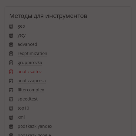
Методы для инструментов
geo
ytcy
advanced
reoptimization
gruppirovka
analizsaitov
analizzaprosa
filtercomplex
speedtest
top10
xml
podskazkiyandex
podskazkigoogle