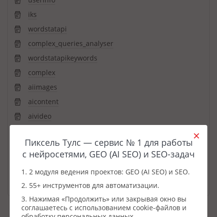
iks
wordstatapi
complex_queries_analyser
wordstatapikeywords
complex
aiimages
aicontent
aivideo
aianswers
Пиксель Тулс — сервис № 1 для работы
textanalyser
с нейросетями, GEO (AI SEO) и SEO-задач
iiotvety
1. 2 модуля ведения проектов: GEO (AI SEO) и SEO.
serp-yandex-search-and-context
2. 55+ инструментов для автоматизации.
3. Нажимая «Продолжить» или закрывая окно вы
соглашаетесь с использованием cookie-файлов и
обработку персональных данных