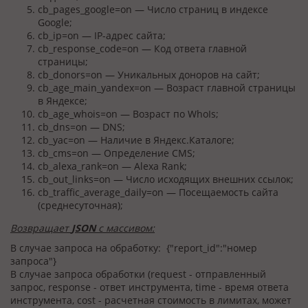
cb_pages_google=on — Число страниц в индексе
Google;
cb_ip=on — IP-адрес сайта;
cb_response_code=on — Код ответа главной
страницы;
cb_donors=on — Уникальных доноров на сайт;
cb_age_main_yandex=on — Возраст главной страницы
в Яндексе;
cb_age_whois=on — Возраст по WhoIs;
cb_dns=on — DNS;
cb_yac=on — Наличие в Яндекс.Каталоге;
cb_cms=on — Определение CMS;
cb_alexa_rank=on — Alexa Rank;
cb_out_links=on — Число исходящих внешних ссылок;
cb_traffic_average_daily=on — Посещаемость сайта
(среднесуточная);
Возвращает
JSON
с массивом:
В случае запроса на обработку: {"report_id":"номер
запроса"}
В случае запроса обработки (request - отправленный
запрос, response - ответ инструмента, time - время ответа
инструмента, cost - расчетная стоимость в лимитах, может