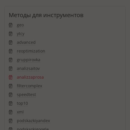
Методы для инструментов
geo
ytcy
advanced
reoptimization
gruppirovka
analizsaitov
analizzaprosa
filtercomplex
speedtest
top10
xml
podskazkiyandex
podskazkigoogle