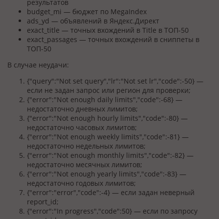
результатов
budget_mi — бюджет по MegaIndex
ads_yd — объявлений в Яндекс.Директ
exact_title — точных вхождений в Title в ТОП-50
exact_passages — точных вхождений в сниппеты в
ТОП-50
В случае неудачи:
{"query":"Not set query","lr":"Not set lr","code":-50} —
если не задан запрос или регион для проверки;
{"error":"Not enough daily limits","code":-68} —
недостаточно дневных лимитов;
{"error":"Not enough hourly limits","code":-80} —
недостаточно часовых лимитов;
{"error":"Not enough weekly limits","code":-81} —
недостаточно недельных лимитов;
{"error":"Not enough monthly limits","code":-82} —
недостаточно месячных лимитов;
{"error":"Not enough yearly limits","code":-83} —
недостаточно годовых лимитов;
{"error":"error","code":-4} — если задан неверный
report_id;
{"error":"In progress","code":50} — если по запросу