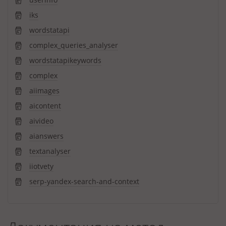
iks
wordstatapi
complex_queries_analyser
wordstatapikeywords
complex
aiimages
aicontent
aivideo
aianswers
textanalyser
iiotvety
serp-yandex-search-and-context