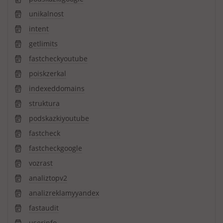
unikalnost
intent
getlimits
fastcheckyoutube
poiskzerkal
indexeddomains
struktura
podskazkiyoutube
fastcheck
fastcheckgoogle
vozrast
analiztopv2
analizreklamyyandex
fastaudit
userinfo