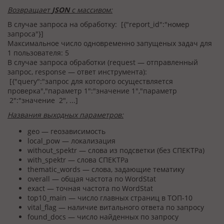
Возвращает
JSON
с массивом:
В случае запроса на обработку: [{"report_id":"номер
запроса"}]
Максимальное число одновременно запущеных задач для
1 пользователя: 5
В случае запроса обработки (request — отправленный
запрос, response — ответ инструмента):
[{"query":"запрос для которого осуществляется
проверка","параметр 1":"значение 1","параметр
2":"значение 2", ...]
Названия выходных параметров:
geo — геозависимость
local_pow — локализация
without_spektr — слова из подсветки (без СПЕКТРа)
with_spektr — слова СПЕКТРа
thematic_words — слова, задающие тематику
overall — общая частота по WordStat
exact — точная частота по WordStat
top10_main — число главных страниц в ТОП-10
vital_flag — наличие витального ответа по запросу
found_docs — число найденных по запросу