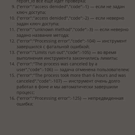
report_id все еще идет проверка;
{"error":"access denided","code":-1} — если не задан
ключ доступа;
{"error":"access denided","code":-2} — если неверно
задан ключ доступа;
{"error":"unknown method","code":-3} — если неверно
задано название метода;
{"error":"Processing error","code":-104} — инструмент
завершился с фатальной ошибкой;
{"error":"Limits run out","code":-105} — во время
выполнения инструмента закончились лимиты;
{"error":"The process was canceled by a
user","code":-106} — задача отменена пользователем;
{"error":"The process took more than 6 hours and was
canceled","code":-107} — инструмент очень долго
работал в фоне и мы автоматически завершили
процесс;
{"error":"Processing error":-125} — непредвиденная
ошибка;