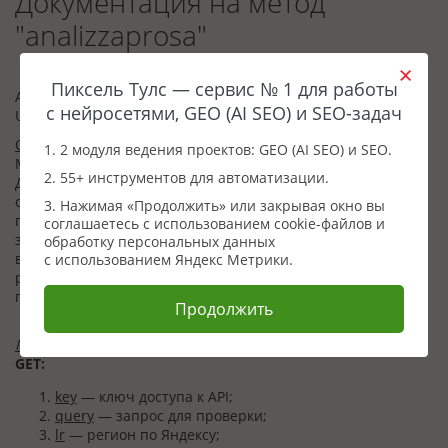
Документация на метод
"analizzaprosa"
Пиксель Тулс — сервис № 1 для работы
API для анализа запроса:
с нейросетями, GEO (AI SEO) и SEO-задач
URL:
https://tools.pixelplus.ru/api/analizzaprosa
Описание:
1. 2 модуля ведения проектов: GEO (AI SEO) и SEO.
Метод позволяет создать задачу для анализа запроса.
2. 55+ инструментов для автоматизации.
Для создания задачи необходимо сформировать запрос и
отправить его на URL метода с обязательными GET-
3. Нажимая «Продолжить» или закрывая окно вы
параметрами
key
параметрами необходимыми для запуска
соглашаетесь с использованием cookie-файлов и
задачи. Система поставит задачу в очередь выполнения и
обработку персональных данных
вернет идентификатор отчета:
report_id
. Для получения
с использованием Яндекс Метрики.
результата проверки необходимо отправить GET запрос с
параметрами
key
и
report_id
.
Продолжить
Принимает параметры:
GET:
key
— ключ доступа к API;
query
— запрос для проверки;
lr
— регион по Яндексу;