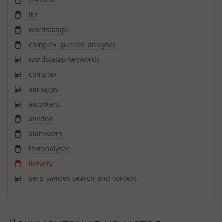
iks
wordstatapi
complex_queries_analyser
wordstatapikeywords
complex
aiimages
aicontent
aivideo
aianswers
textanalyser
iiotvety
serp-yandex-search-and-context