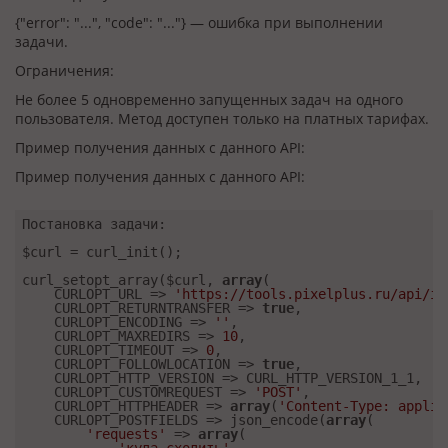
{"error": "...", "code": "..."} — ошибка при выполнении
задачи.
Ограничения:
Не более 5 одновременно запущенных задач на одного
пользователя. Метод доступен только на платных тарифах.
Пример получения данных с данного API:
Пример получения данных с данного API:
Постановка задачи:

$curl = curl_init();

curl_setopt_array($curl, 
array
(

    CURLOPT_URL => 
'https://tools.pixelplus.ru/api/ii
    CURLOPT_RETURNTRANSFER => 
true
,

    CURLOPT_ENCODING => 
''
,

    CURLOPT_MAXREDIRS => 
10
,

    CURLOPT_TIMEOUT => 
0
,

    CURLOPT_FOLLOWLOCATION => 
true
,

    CURLOPT_HTTP_VERSION => CURL_HTTP_VERSION_1_1,

    CURLOPT_CUSTOMREQUEST => 
'POST'
,

    CURLOPT_HTTPHEADER => 
array
(
'Content-Type: applic
    CURLOPT_POSTFIELDS => json_encode(
array
(

'requests'
 => 
array
(
