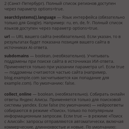
2 (Санкт-Петербург). Полный список регионов доступен
через параметр options=true.
searchSystems[].language
— Язык интерфейса (обязательно
только для Google). Например: ru, en, de, fr. Полный список
языков доступен через параметр options=true.
url
— URL вашего сайта (необязательно). Если указан, то в
результатах будет показана позиция вашего сайта в
источниках AI-ответа.
subdomains
— boolean, (необязательно). Учитывать
поддомены при поиске сайта в источниках ИИ-ответа.
Применяется только при указании параметра url. Если true
— поддомены считаются частью сайта (например,
blog.example.com засчитывается как попадание для
example.com). По умолчанию: false.
collect_online
— boolean, (необязательно). Собирать онлайн
ответы Яндекс Алисы. Применяется только для поисковой
системы yandex. Если false (по умолчанию) — нейроответы
собираются в режиме «Поиск», только по популярным
информационным запросам. Если true — в режиме «Поиск
с Алисой»: запросы отправляются автоматически, включая
коммерческие, длиннохвостые и новые. По умолчанию: