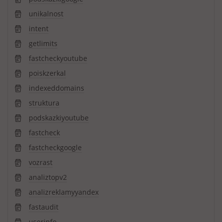
unikalnost
intent
getlimits
fastcheckyoutube
poiskzerkal
indexeddomains
struktura
podskazkiyoutube
fastcheck
fastcheckgoogle
vozrast
analiztopv2
analizreklamyyandex
fastaudit
userinfo