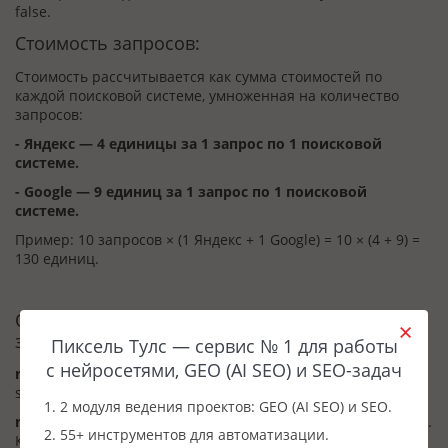
false.
Стоимость запросов:
Стоимость рассчитывается как сумма стоимостей по
каждой поисковой системе, умноженная на количество
запросов:
- Яндекс — 4 единицы за 1 запрос по 1 поисковой
системе.
- Google — 9 единиц за 1 запрос по 1 поисковой
системе.
Пример: 10 запросов × (1 Яндекс + 1 Google) = 10 × (4 + 9) =
130 единиц.
Описание ответа при успешном завершении
задачи:
Пиксель Тулс — сервис № 1 для работы
с нейросетями, GEO (AI SEO) и SEO-задач
request
— Исходные параметры задачи: requests, url,
searchSystems.
1. 2 модуля ведения проектов: GEO (AI SEO) и SEO.
response
— Результаты, сгруппированные по коду региона.
2. 55+ инструментов для автоматизации.
Каждый регион содержит: