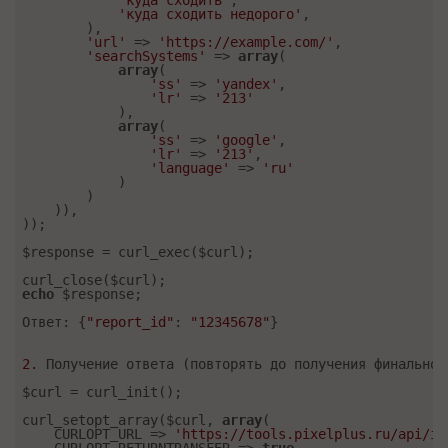
'куда сходить'
,

'куда сходить недорого'
,

        ),

'url'
 => 
'https://example.com/'
,

'searchSystems'
 => 
array
(

array
(

'ss'
 => 
'yandex'
,

'lr'
 => 
'213'
            ),

array
(

'ss'
 => 
'google'
,

'lr'
 => 
'213'
,

'language'
 => 
'ru'
            )

        )

    )),

));

$response = curl_exec($curl);

echo
 $response;

Ответ: {
"report_id"
: 
"12345678"
}

2.
 Получение ответа (повторять до получения финального
$curl = curl_init();

curl_setopt_array($curl, 
array
(

    CURLOPT_URL => 
'https://tools.pixelplus.ru/api/ii