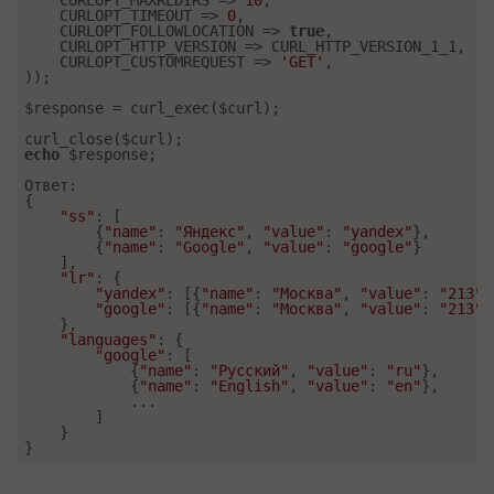
    CURLOPT_MAXREDIRS => 
10
,

    CURLOPT_TIMEOUT => 
0
,

    CURLOPT_FOLLOWLOCATION => 
true
,

    CURLOPT_HTTP_VERSION => CURL_HTTP_VERSION_1_1,

    CURLOPT_CUSTOMREQUEST => 
'GET'
,

));

$response = curl_exec($curl);

echo
 $response;

Ответ:

{

"ss"
: [

        {
"name"
: 
"Яндекс"
, 
"value"
: 
"yandex"
},

        {
"name"
: 
"Google"
, 
"value"
: 
"google"
}

    ],

"lr"
: {

"yandex"
: [{
"name"
: 
"Москва"
, 
"value"
: 
"213"
}
"google"
: [{
"name"
: 
"Москва"
, 
"value"
: 
"213"
}
    },

"languages"
: {

"google"
: [

            {
"name"
: 
"Русский"
, 
"value"
: 
"ru"
},

            {
"name"
: 
"English"
, 
"value"
: 
"en"
},

            ...

        ]

    }

}