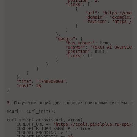
"position"
: 
2
,

"links"
: [

                            {

"url"
: 
"https://examp
"domain"
: 
"example.co
"favicon"
: 
"https://t
                            }

                        ]

                    },

"google"
: {

"has_answer"
: 
true
,

"answer"
: 
"Текст AI Overview.
"position"
: 
null
,

"links"
: []

                    }

                }

            }

        }

    },

"time"
: 
"1748000000"
,

"cost"
: 
26
}

3.
 Получение опций для запроса: поисковые системы, рег
$curl = curl_init();

curl_setopt_array($curl, 
array
(

    CURLOPT_URL => 
'https://tools.pixelplus.ru/api/ii
    CURLOPT_RETURNTRANSFER => 
true
,

    CURLOPT_ENCODING => 
''
,
