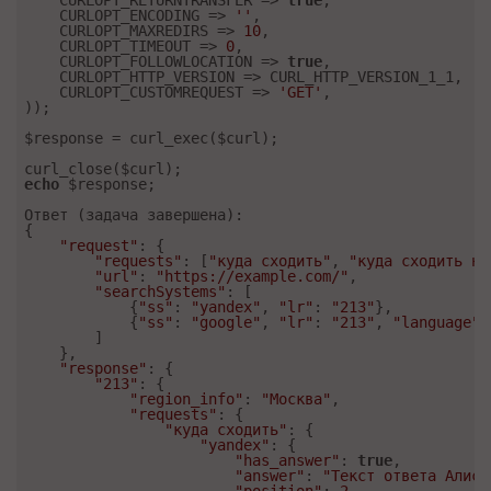
    CURLOPT_RETURNTRANSFER => 
true
,

    CURLOPT_ENCODING => 
''
,

    CURLOPT_MAXREDIRS => 
10
,

    CURLOPT_TIMEOUT => 
0
,

    CURLOPT_FOLLOWLOCATION => 
true
,

    CURLOPT_HTTP_VERSION => CURL_HTTP_VERSION_1_1,

    CURLOPT_CUSTOMREQUEST => 
'GET'
,

));

$response = curl_exec($curl);

echo
 $response;

Ответ (задача завершена):

{

"request"
: {

"requests"
: [
"куда сходить"
, 
"куда сходить не
"url"
: 
"https://example.com/"
,

"searchSystems"
: [

            {
"ss"
: 
"yandex"
, 
"lr"
: 
"213"
},

            {
"ss"
: 
"google"
, 
"lr"
: 
"213"
, 
"language"
:
        ]

    },

"response"
: {

"213"
: {

"region_info"
: 
"Москва"
,

"requests"
: {

"куда сходить"
: {

"yandex"
: {

"has_answer"
: 
true
,

"answer"
: 
"Текст ответа Алисы