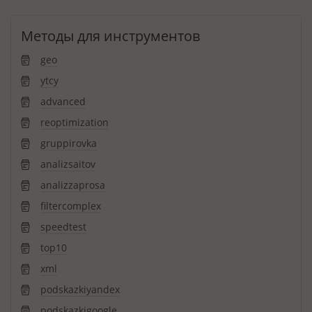
Методы для инструментов
geo
ytcy
advanced
reoptimization
gruppirovka
analizsaitov
analizzaprosa
filtercomplex
speedtest
top10
xml
podskazkiyandex
podskazkigoogle