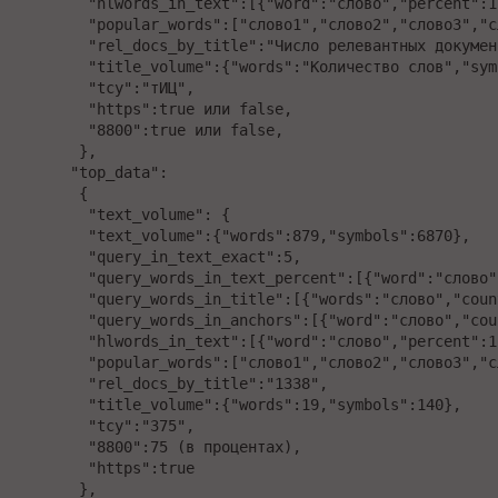
   "hlwords_in_text":[{"word":"слово","percent":1
   "popular_words":["слово1","слово2","слово3","с
   "rel_docs_by_title":"Число релевантных докумен
   "title_volume":{"words":"Количество слов","sym
   "tcy":"тИЦ",

   "https":true или false,

   "8800":true или false,

  },

 "top_data":

  {

   "text_volume": {

   "text_volume":{"words":879,"symbols":6870},

   "query_in_text_exact":5,

   "query_words_in_text_percent":[{"word":"слово"
   "query_words_in_title":[{"words":"слово","count
   "query_words_in_anchors":[{"word":"слово","cou
   "hlwords_in_text":[{"word":"слово","percent":1
   "popular_words":["слово1","слово2","слово3","с
   "rel_docs_by_title":"1338",

   "title_volume":{"words":19,"symbols":140},

   "tcy":"375",

   "8800":75 (в процентах),

   "https":true

  },
