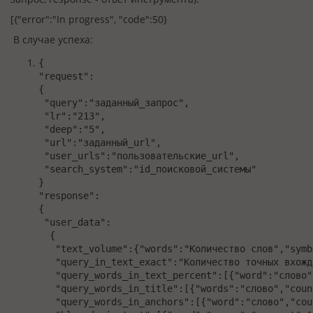
[{"error":"In progress", "code":50}
В случае успеха:
{

"request":

{

 "query":"заданный_запрос",

 "lr":"213",

 "deep":"5",

 "url":"заданный_url",

 "user_urls":"пользовательские_url",

 "search_system":"id_поисковой_системы"

} 

"response":

{

 "user_data":

  {

   "text_volume":{"words":"Количество слов","symb
   "query_in_text_exact":"Количество точных вхожд
   "query_words_in_text_percent":[{"word":"слово"
   "query_words_in_title":[{"words":"слово","count
   "query_words_in_anchors":[{"word":"слово","cou