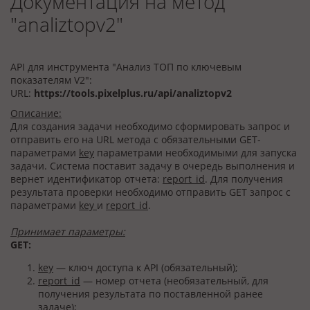
Документация на метод
"analiztopv2"
API для инструмента "Анализ ТОП по ключевым
показателям V2":
URL:
https://tools.pixelplus.ru/api/analiztopv2
Описание:
Для создания задачи необходимо сформировать запрос и
отправить его на URL метода с обязательными GET-
параметрами
key
параметрами необходимыми для запуска
задачи. Система поставит задачу в очередь выполнения и
вернет идентификатор отчета:
report_id
. Для получения
результата проверки необходимо отправить GET запрос с
параметрами
key
и
report_id
.
Принимает параметры:
GET:
key
— ключ доступа к API (обязательный);
report_id
— номер отчета (необязательный, для
получения результата по поставленной ранее
задаче);