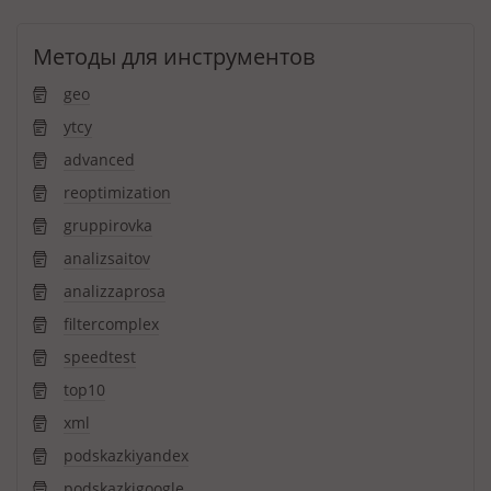
Методы для инструментов
geo
ytcy
advanced
reoptimization
gruppirovka
analizsaitov
analizzaprosa
filtercomplex
speedtest
top10
xml
podskazkiyandex
podskazkigoogle