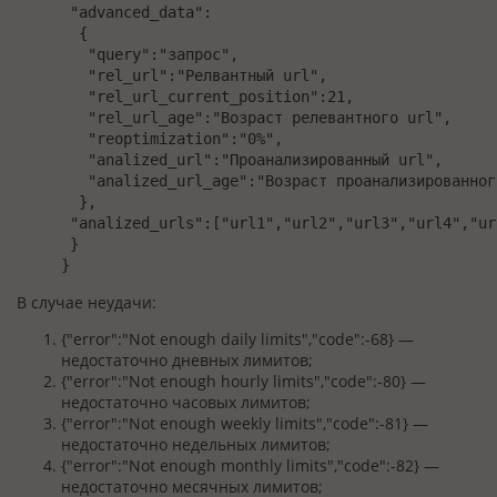
 "advanced_data":

  {

   "query":"запрос",

   "rel_url":"Релвантный url",

   "rel_url_current_position":21,

   "rel_url_age":"Возраст релевантного url",

   "reoptimization":"0%",

   "analized_url":"Проанализированный url",

   "analized_url_age":"Возраст проанализированного
  },

 "analized_urls":["url1","url2","url3","url4","url
 }

}
В случае неудачи:
{"error":"Not enough daily limits","code":-68} —
недостаточно дневных лимитов;
{"error":"Not enough hourly limits","code":-80} —
недостаточно часовых лимитов;
{"error":"Not enough weekly limits","code":-81} —
недостаточно недельных лимитов;
{"error":"Not enough monthly limits","code":-82} —
недостаточно месячных лимитов;