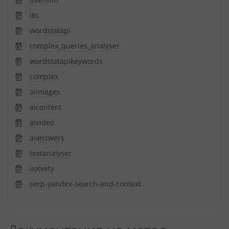
iks
wordstatapi
complex_queries_analyser
wordstatapikeywords
complex
aiimages
aicontent
aivideo
aianswers
textanalyser
iiotvety
serp-yandex-search-and-context