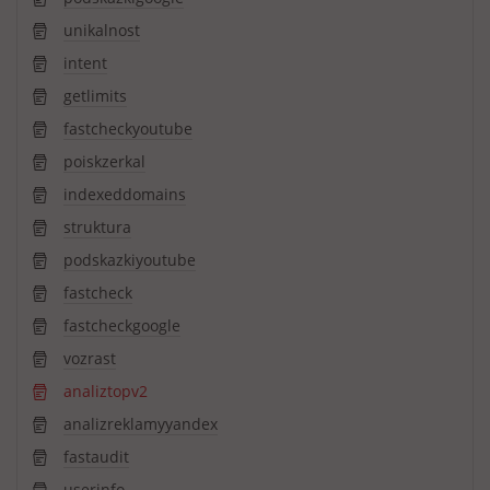
unikalnost
intent
getlimits
fastcheckyoutube
poiskzerkal
indexeddomains
struktura
podskazkiyoutube
fastcheck
fastcheckgoogle
vozrast
analiztopv2
analizreklamyyandex
fastaudit
userinfo