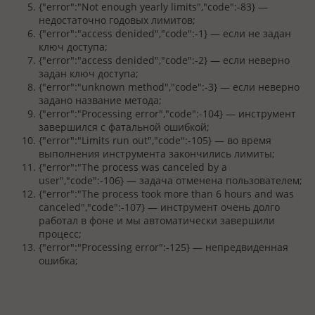
{"error":"Not enough yearly limits","code":-83} —
недостаточно годовых лимитов;
{"error":"access denided","code":-1} — если не задан
ключ доступа;
{"error":"access denided","code":-2} — если неверно
задан ключ доступа;
{"error":"unknown method","code":-3} — если неверно
задано название метода;
{"error":"Processing error","code":-104} — инструмент
завершился с фатальной ошибкой;
{"error":"Limits run out","code":-105} — во время
выполнения инструмента закончились лимиты;
{"error":"The process was canceled by a
user","code":-106} — задача отменена пользователем;
{"error":"The process took more than 6 hours and was
canceled","code":-107} — инструмент очень долго
работал в фоне и мы автоматически завершили
процесс;
{"error":"Processing error":-125} — непредвиденная
ошибка;