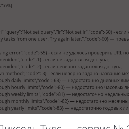
s":n%}
url","query":"Not set query","lr":"Not set lr","code":-50} - 
ny tasks from one user. Try again later.","code":-60} —
ssing error","code":-55} - если не удалось проверить URL
 denided","code":-1} - если не задан ключ доступа;
s denided","code":-2} - если неверно задан ключ доступа;
wn method","code":-3} - если неверно задано название ме
nough daily limits","code":-68} — недостаточно дневных ли
nough hourly limits","code":-80} — недостаточно часовых л
nough weekly limits","code":-81} — недостаточно недельны
nough monthly limits","code":-82} — недостаточно месячн
nough yearly limits","code":-83} — недостаточно годовых л
Пиксель Тулс — сервис № 