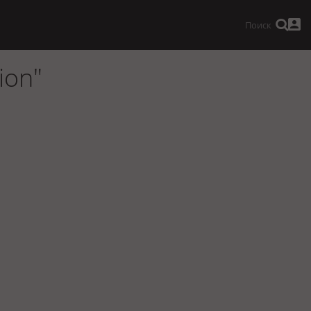
Поиск
ion"
Песня
Стихотворение
Фанфики