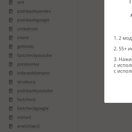
xml
podskazkiyandex
podskazkigoogle
unikalnost
intent
1. 2 мо
getlimits
2. 55+ 
fastcheckyoutube
3. Нажи
poiskzerkal
с испол
с испол
indexeddomains
struktura
podskazkiyoutube
fastcheck
fastcheckgoogle
vozrast
analiztopv2