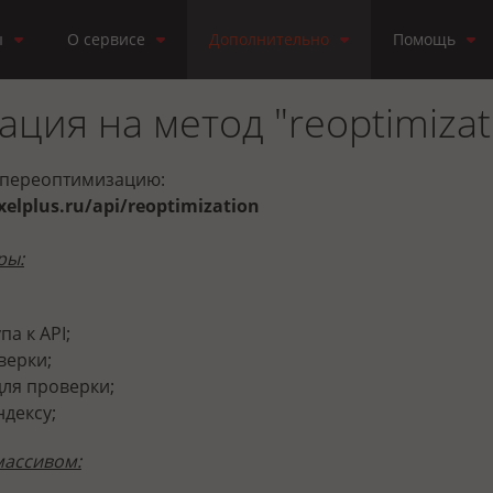
ы
О сервисе
Дополнительно
Помощь
ция на метод "reoptimizat
а переоптимизацию:
ixelplus.ru/api/reoptimization
ры:
па к API;
верки;
для проверки;
ндексу;
массивом: