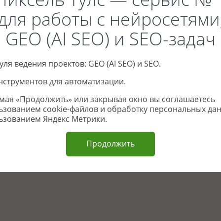
для работы с нейросетями
GEO (AI SEO) и SEO-задач
дуля ведения проектов: GEO (AI SEO) и SEO.
инструментов для автоматизации.
мая «Продолжить» или закрывая окно вы соглашаетесь
ьзованием cookie-файлов и обработку персональных да
ьзованием Яндекс Метрики.
Песня
Стихотворение
Продолжить
Фанфики
Скрипты
Генератор html-ко