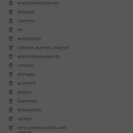
analizreklamyyandex
fastaudit
userinfo
iks
wordstatapi
complex_queries_analyser
wordstatapikeywords
complex
aiimages
aicontent
aivideo
aianswers
textanalyser
iiotvety
serp-yandex-search-and-
context