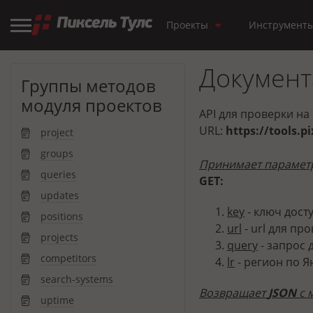
Проекты
Инструмент
Документа
Группы методов
модуля проектов
API для проверки н
URL:
https://tools.p
project
groups
Принимает парамет
queries
GET:
updates
key
- ключ досту
positions
url
- url для про
projects
query
- запрос 
competitors
lr
- регион по Я
search-systems
Возвращает
JSON
с 
uptime