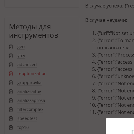
В случае успеха: {"re
В случае неудачи:
Методы для
инструментов
{"url":"Not set 
{"error":"To ma
geo
пользователя;
{"error":"Proce
ytcy
{"error":"access
advanced
{"error":"acces
reoptimization
{"error":"unkno
gruppirovka
{"error":"Not e
{"error":"Not e
analizsaitov
{"error":"Not e
analizzaprosa
{"error":"Not e
filtercomplex
{"error":"Not e
speedtest
top10