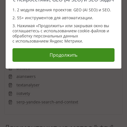
iks
1. 2 модуля ведения проектов: GEO (AI SEO) и SEO.
wordstatapi
2. 55+ инструментов для автоматизации.
complex_queries_analyser
3. Нажимая «Продолжить» или закрывая окно вы
соглашаетесь с использованием cookie-файлов и
wordstatapikeywords
обработку персональных данных
с использованием Яндекс Метрики.
complex
aiimages
Продолжить
aicontent
aivideo
aianswers
textanalyser
iiotvety
serp-yandex-search-and-context