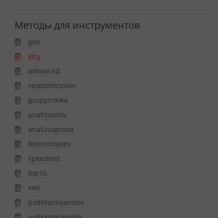
Методы для инструментов
geo
ytcy
advanced
reoptimization
gruppirovka
analizsaitov
analizzaprosa
filtercomplex
speedtest
top10
xml
podskazkiyandex
podskazkigoogle