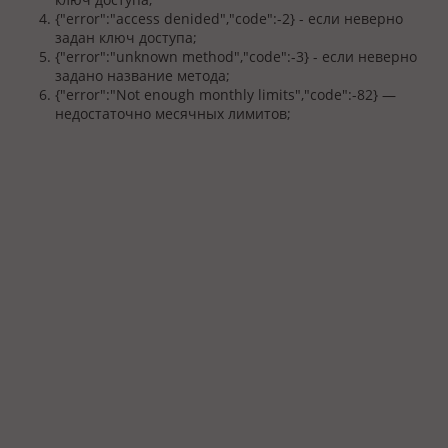
{"error":"access denided","code":-2} - если неверно
задан ключ доступа;
{"error":"unknown method","code":-3} - если неверно
задано название метода;
{"error":"Not enough monthly limits","code":-82} —
недостаточно месячных лимитов;