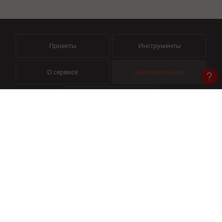
Проекты
Инструменты
О сервисе
Дополнительно
Помощь
© 2026 «Пиксель Тулс» — Инструменты для профессионалов
На сайте используется Yandex SmartCaptcha (
Условия обработки данных
)
© Товарный знак
№ 991317
Публичная оферта
Политика конфиденциальности
Помощь в работе