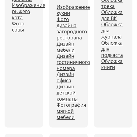
Обложка
Изображение
трека
Изображение
рыжего
Обложка
кухни
кота
для ВК
Фото
Фото
Обложка
дизайна
совы
для
загородного
журнала
ресторана
Обложка
Дизайн
для
мебели
подкаста
Дизайн
Обложка
гостиничного
книги
номера
Дизайн
офиса
Дизайн
детской
комнаты
Фотография
мягкой
мебели