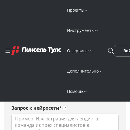
Проекты
Инструменты
Онлайн-генерация
О сервисе
Во
логотипа группы
нейросетью
Дополнительно
Помощь
Запрос к нейросети*