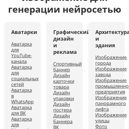
генерации нейросетью
Аватарки
Графический
Архитектур
дизайн
и
Аватарка
и
здания
для
реклама
YouTube-
Изображение
канала
города
Спортивный
Аватарка
Изображение
баннер
для
завода
Дизайн
социальных
Изображение
карточки
сетей
промышленно
товара
Аватарка
предприятия
Дизайн
в
Изображение
упаковки
WhatsApp
панорамного
Дизайн
Аватарка
лифта
постера
для ВК
Изображение
Дизайн
Аватарка
улицы
баннера
для
Фото
ВК