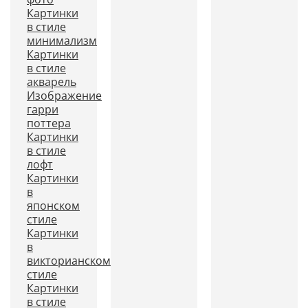
Картинки
в стиле
минимализм
Картинки
в стиле
акварель
Изображение
гарри
поттера
Картинки
в стиле
лофт
Картинки
в
японском
стиле
Картинки
в
викторианском
стиле
Картинки
в стиле