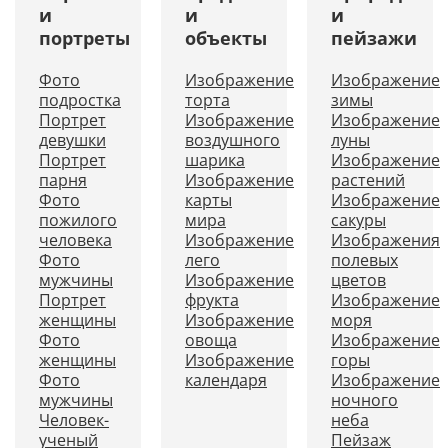
и
и
и
портреты
объекты
пейзажи
Фото
Изображение
Изображение
подростка
торта
зимы
Портрет
Изображение
Изображение
девушки
воздушного
луны
Портрет
шарика
Изображение
парня
Изображение
растений
Фото
карты
Изображение
пожилого
мира
сакуры
человека
Изображение
Изображения
Фото
лего
полевых
мужчины
Изображение
цветов
Портрет
фрукта
Изображение
женщины
Изображение
моря
Фото
овоща
Изображение
женщины
Изображение
горы
Фото
календаря
Изображение
мужчины
ночного
Человек-
неба
ученый
Пейзаж