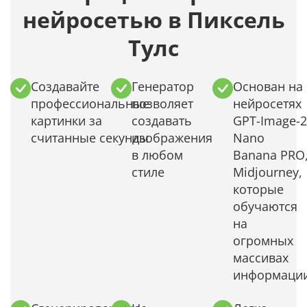
нейросетью в Пиксель
Тулс
Создавайте
Генератор
Основан на
профессиональные
позволяет
нейросетях
картинки за
создавать
GPT-Image-2
считанные секунды
изображения
Nano
в любом
Banana PRO
стиле
Midjourney,
которые
обучаются
на
огромных
массивах
информаци