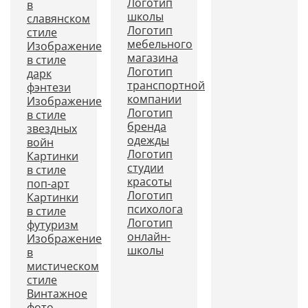
Логотип
в
школы
славянском
Логотип
стиле
мебельного
Изображение
магазина
в стиле
Логотип
дарк
транспортной
фэнтези
компании
Изображение
Логотип
в стиле
бренда
звездных
одежды
войн
Логотип
Картинки
студии
в стиле
красоты
поп-арт
Логотип
Картинки
психолога
в стиле
Логотип
футуризм
онлайн-
Изображение
школы
в
мистическом
стиле
Винтажное
фото