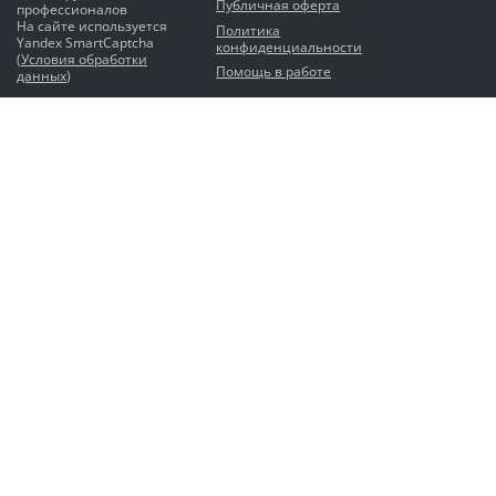
Публичная оферта
профессионалов
На сайте используется
Политика
Yandex SmartCaptcha
конфиденциальности
(
Условия обработки
Помощь в работе
данных
)