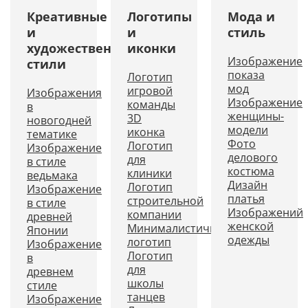
Креативные
Логотипы
Мода и
и
и
стиль
художественные
иконки
Изображение
стили
показа
Логотип
мод
игровой
Изображения
Изображение
команды
в
женщины-
3D
новогодней
модели
иконка
тематике
Фото
Логотип
Изображение
делового
для
в стиле
костюма
клиники
ведьмака
Дизайн
Логотип
Изображение
платья
строительной
в стиле
Изображений
компании
древней
женской
Минималистичный
Японии
одежды
логотип
Изображение
Логотип
в
для
древнем
школы
стиле
танцев
Изображение