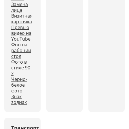
Замена
лица
Визитная
карточка
Превью
видео на
YouTube
Фон на
рабочий
стол
Фото в
стиле 90-
х
Черно-
белое
фото
Знак
зодиак
Транспорт