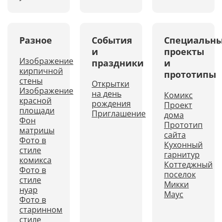
Разное
События
Специальн
и
проекты
Изображение
праздники
и
кирпичной
прототипы
стены
Открытки
Изображение
на день
Комикс
красной
рождения
Проект
площади
Приглашение
дома
Фон
Прототип
матрицы
сайта
Фото в
Кухонный
стиле
гарнитур
комикса
Коттеджный
Фото в
поселок
стиле
Микки
нуар
Маус
Фото в
старинном
стиле