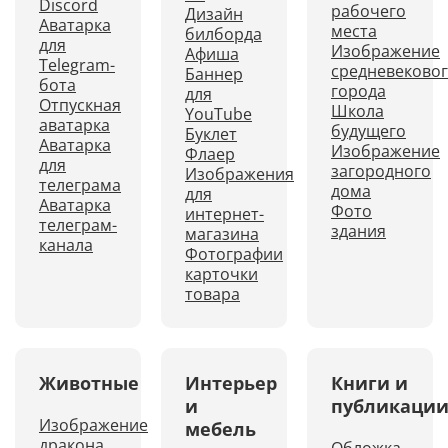
Discord
рабочего
Дизайн
Аватарка
места
билборда
для
Изображение
Афиша
Telegram-
средневеково
Баннер
бота
города
для
Отпускная
Школа
YouTube
аватарка
будущего
Буклет
Аватарка
Изображение
Флаер
для
загородного
Изображения
телеграма
дома
для
Аватарка
Фото
интернет-
телеграм-
здания
магазина
канала
Фотографии
карточки
товара
Животные
Интерьер
Книги и
и
публикаци
Изображение
мебель
дракона