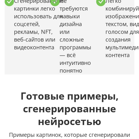
Сгенерированные
Не
Легко
картинки легко
требуются
комбинируй
использовать для
навыки
изображени
соцсетей,
дизайна
текстом, ви
рекламы, NFT,
или
голосом для
веб-сайтов или
сложные
создания
видеоконтента
программы
мультимеди
— всё
контента
интуитивно
понятно
Готовые примеры,
сгенерированные
нейросетью
Примеры картинок, которые сгенерировали