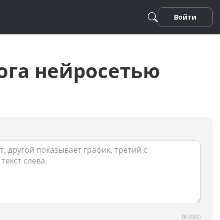
Войти
ога нейросетью
Песня
Стихотворение
Фанфики
0/2000