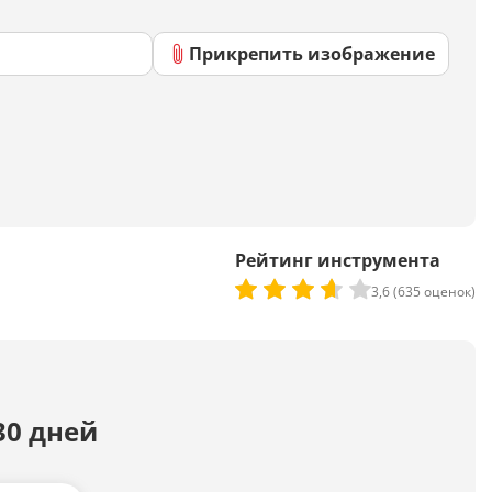
Скрипты
Генератор html-кода
Прикрепить изображение
Редактирование
Разбить текст
Сравнить два текста
Рейтинг инструмента
3,6 (635 оценок)
Должностная инструкция
Регламенты
Вакансия
Бизнес-процессы
30 дней
Инструкция