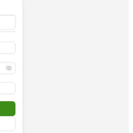
Досудебная претензия
Описание видео
Выступление
Описание компании
Объявление для авито
Анализ данных
Анализ научных статей
Анализ произведения
Анализ сайта