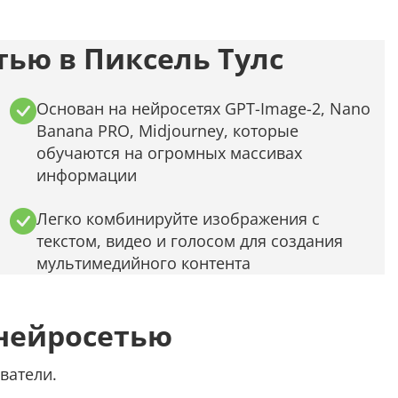
Распознать текст с картинки
Проанализировать изображение
ью в Пиксель Тулс
Описать внешность человека на фото
Определить шрифт по фото
Основан на нейросетях GPT-Image-2, Nano
Banana PRO, Midjourney, которые
Найти место по фото
обучаются на огромных массивах
информации
Перевести текст с фото
Определить птицу по фото
Легко комбинируйте изображения с
текстом, видео и голосом для создания
Определить гриб по фото
мультимедийного контента
Определение типа лица по фото
нейросетью
Тест
ватели.
Курсовая