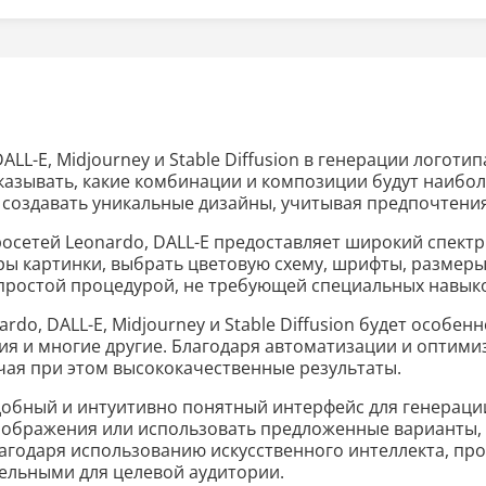
L-E, Midjourney и Stable Diffusion в генерации логоти
сказывать, какие комбинации и композиции будут наибо
 создавать уникальные дизайны, учитывая предпочтения
росетей Leonardo, DALL-E предоставляет широкий спект
ы картинки, выбрать цветовую схему, шрифты, размеры 
 простой процедурой, не требующей специальных навыко
do, DALL-E, Midjourney и Stable Diffusion будет особе
ия и многие другие. Благодаря автоматизации и оптим
учая при этом высококачественные результаты.
добный и интуитивно понятный интерфейс для генерации
изображения или использовать предложенные варианты,
лагодаря использованию искусственного интеллекта, пр
ельными для целевой аудитории.