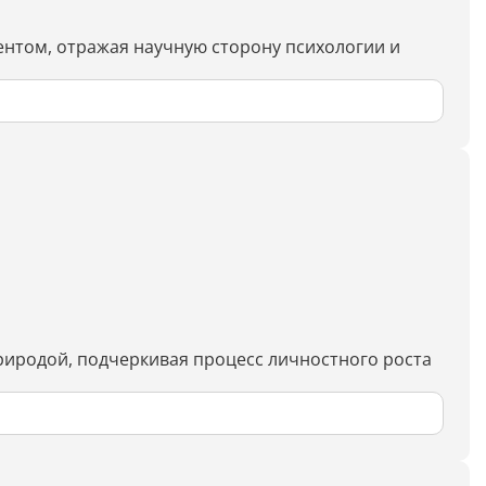
Генерация контента с помощью
нейросети
ентом, отражая научную сторону психологии и
природой, подчеркивая процесс личностного роста