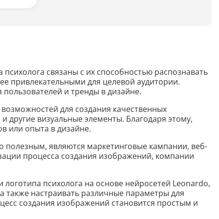
Анализ таблиц
Сравнительный анализ
Анализ диаграммы
па психолога связаны с их способностью распознавать
Идеи для рисования
лее привлекательными для целевой аудитории.
 пользователей и тренды в дизайне.
Идеи для фэнтези
р возможностей для создания качественных
Идеи
и другие визуальные элементы. Благодаря этому,
в или опыта в дизайне.
нно полезным, являются маркетинговые кампании, веб-
Определить болезнь растения по фото
изации процесса создания изображений, компании
Описать картинку
 логотипа психолога на основе нейросетей Leonardo,
Распознать рукописный текст
 а также настраивать различные параметры для
оцесс создания изображений становится простым и
Определить объект на фото